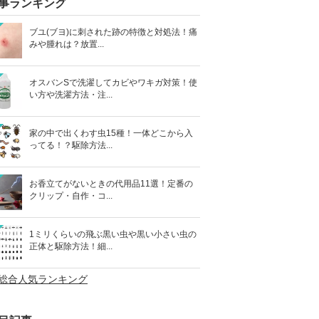
事ランキング
ブユ(ブヨ)に刺された跡の特徴と対処法！痛
みや腫れは？放置...
オスバンSで洗濯してカビやワキガ対策！使
い方や洗濯方法・注...
家の中で出くわす虫15種！一体どこから入
ってる！？駆除方法...
お香立てがないときの代用品11選！定番の
クリップ・自作・コ...
1ミリくらいの飛ぶ黒い虫や黒い小さい虫の
正体と駆除方法！細...
>総合人気ランキング