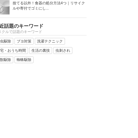
捨てる以外！食器の処分方法4つ｜リサイク
ルや寄付でゴミにし...
近話題のキーワード
スクルで話題のキーワード
虫駆除
ブヨ対策
洗濯テクニック
宅・おうち時間
生活の裏技
虫刺され
獣駆除
蜘蛛駆除