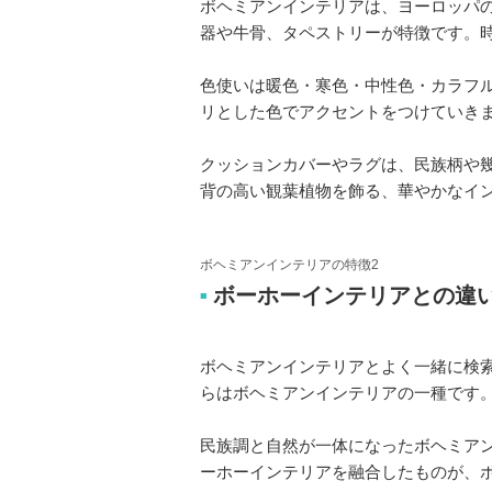
ボヘミアンインテリアは、ヨーロッパ
器や牛骨、タペストリーが特徴です。
色使いは暖色・寒色・中性色・カラフ
リとした色でアクセントをつけていき
クッションカバーやラグは、民族柄や
背の高い観葉植物を飾る、華やかなイ
ボヘミアンインテリアの特徴2
ボーホーインテリアとの違
■
ボヘミアンインテリアとよく一緒に検索
らはボヘミアンインテリアの一種です
民族調と自然が一体になったボヘミア
ーホーインテリアを融合したものが、