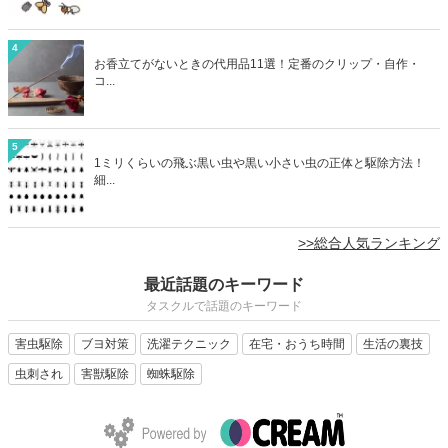
4
お香立てがないときの代用品11選！定番のクリップ・自作・
コ...
5
1ミリくらいの飛ぶ黒い虫や黒い小さい虫の正体と駆除方法！
細...
>>総合人気ランキング
最近話題のキーワード
タスクルで話題のキーワード
害虫駆除
ブヨ対策
洗濯テクニック
在宅・おうち時間
生活の裏技
虫刺され
害獣駆除
蜘蛛駆除