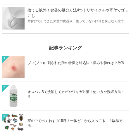
介。ニトリや象印など大衆メーカーの加湿器はどう処分するのがいい
のか？ヤマダ電機などの家電量販店で引き取りはあるのか？なども解
捨てる以外！食器の処分方法4つ｜リサイクルや寄付でゴミ
説しています。お持ちの加湿器のメーカーや状態に合わせて、最もお
にし...
得に加湿器を処分する方法を見つけましょう。
片付けで出てきた大量の食器や、使っていないけれど何となく捨てに
くい食器。処分方法に困っている方は必見です。本記事ではゴミとし
て捨てる以外の食器の処分方法4つをご紹介。リサイクルショップで
売るほかに、食器は寄付として処分できる可能性も高いアイテムで
す。処分方法に困っている食器も、本記事を読めばうしろめたい気分
記事ランキング
にならず処分することができますよ。
1
ブユ(ブヨ)に刺された跡の特徴と対処法！痛みや腫れは？放置...
2
オスバンSで洗濯してカビやワキガ対策！使い方や洗濯方法・
注...
3
家の中で出くわす虫15種！一体どこから入ってる！？駆除方
法...