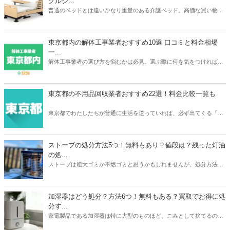
クルシ...
普通のベッドとは違いかなり重量のある介護ベッド。高価な買い物だ
っただけに処分するときは買取がベストですよね。本記事ではパラマ
ウントベッドやフランスベッドなどメーカーごとの介護ベッドの買取
相場や、おすすめの買取業者3つを紹介。リサイクルショップでの査
東京都内の解体工事業者おすすめ10選 口コミと料金相場
定額が簡単にわかるサービスあるので、ご自宅の介護ベッドがどのく
一...
らいで売れるのか？確認してみてください。
解体工事業者の選び方を悩むかは必見。選ぶ際に何を気をつければ良
いか、どのように選べばいいのか、そして実際におすすめな東京の解
体工事業者を10社紹介します。人生で何度も依頼するわけでは無いの
で、しっかりと慎重に選べるよう準備しましょう。
東京都の不用品回収業者おすすめ22選！料金比較一覧も
東京都でわたしたちが普通に生活を送っていれば、必ず出てくる「不
用品」。不用品の処分に困ったら、不用品回収業者に依頼をしてみて
はいかがでしょうか。あなたのニーズにぴったり合う不用品回収業者
を選ぶことで、不用品を便利でお得に処分をすることができますよ。
ストーブの処分方法5つ！無料もあり？値段は？残った灯油
の処...
ストーブは粗大ゴミか不燃ゴミと思うかもしれませんが、処分方法は
1つではありません。本記事では無料も有料も含めたストーブの処分
方法5つを紹介。有料の場合は処分にかかる値段についても触れてい
ます。また灯油の残りの処分方法も解説。ストーブと同時に処分して
加湿器はどう処分？方法6つ！無料もある？買取でお得に処
おくと忘れずにすみますよ。本記事を読んであなたの家のストーブの
分す...
メーカーや状態に合わせた最もお得な処分方法を見つけましょう。
家電製品である加湿器は特に大型のものほど、ごみとして捨てるのは
損した気持ちになりますよね。本記事では加湿器の処分方法6つを紹