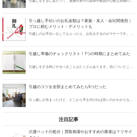
引越しをするにあたって、運搬作業中の故障や破損が心配な荷物の代
表である「家電」。家電を梱包する際は、家電ごとの特徴を理解した
上で適切に作業を行うことが大切です。引越しで家電を梱包する１０
のコツや、梱包する上で用意しておきたいアイテムなどについて知
引っ越し手伝いのお礼金額は？家族・友人・会社関係別｜
り、安全に家電を引越しさせましょう。
プロに頼むメリット・デメリットも
引越しのお手伝いをしてもらったら、お礼をするのがマナーです。記
事では、家族・友人・会社関係別にお礼金額の相場を解説。お礼を渡
すタイミングやお礼以外の注意点も見ていきます。
引越し準備のチェックリスト！7つの時期にまとめてみた
引越しをする時にやるべきことはたくさんあります。目についたこと
から闇雲に手をつけてしまっては、やるべきことが混乱状態に。引越
しを決めたらまずやるべきことを書き出して、チェックリストを作成
してみましょう。引越し作業がスムーズに進むこと間違いなしです。
引越のコツを全部まとめてみたら5つだった
引っ越しが決まったけど、どこから手を付ければ良いのかわからない
ものですよね。荷造りが億劫でなかなか進まない……と思っている方
も、もっと効率良く作業を進めたいなあ……と思う方にも知って頂き
たい引っ越しのコツをご紹介します！
注目記事
介護ベッドの処分｜買取相場やおすすめの業者は？リサイ