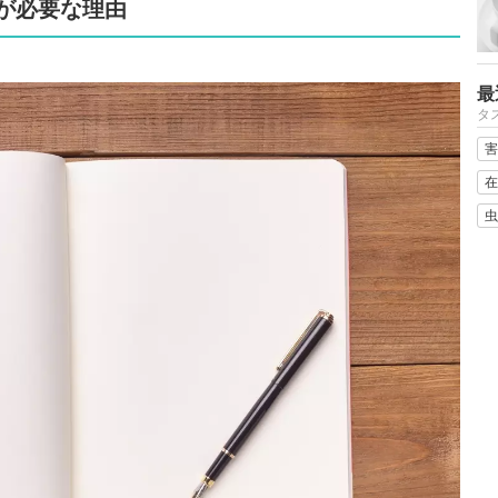
が必要な理由
最
タ
害
在
虫