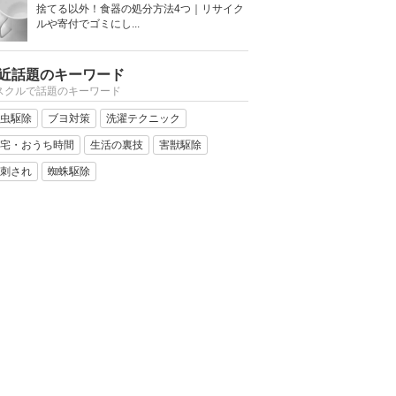
捨てる以外！食器の処分方法4つ｜リサイク
ルや寄付でゴミにし...
近話題のキーワード
スクルで話題のキーワード
虫駆除
ブヨ対策
洗濯テクニック
宅・おうち時間
生活の裏技
害獣駆除
刺され
蜘蛛駆除