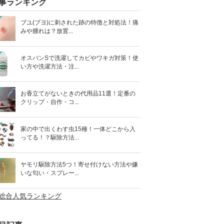
事ランキング
ブユ(ブヨ)に刺された跡の特徴と対処法！痛
みや腫れは？放置...
オスバンSで洗濯してカビやワキガ対策！使
い方や洗濯方法・注...
お香立てがないときの代用品11選！定番の
クリップ・自作・コ...
家の中で出くわす虫15種！一体どこから入
ってる！？駆除方法...
ヤモリ駆除方法5つ！寄せ付けない方法や嫌
いな匂い・スプレー...
>総合人気ランキング