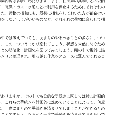
作業内容は多岐にわたります。まず、住民票の異動などの公的
て、電気・ガス・水道などの利用を停止するためにそれぞれの
また、荷物の梱包にも、最初に梱包をしておいた方が都合のい
包をしないほうがいいものなど、それぞれの荷物に合わせて梱
の中では考えていても、あまりのやるべきことの多さに、つい
す。この「ついうっかり忘れてしまう」状態を未然に防ぐため
ことの明確化・計画化を図ってみましょう。頭の中で複雑に詰
っきりと整理され、引っ越し作業をスムーズに運んでくれるこ
がありますが、その中でも公的な手続きに関しては特に計画的
ら、これらの手続きを計画的に進めていくことによって、何度
に、一度にまとめて手続きを済ませてしまうことができるため
うことですから、なるべく一度で手続きを済ませておきたいで