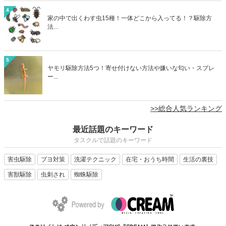
4
家の中で出くわす虫15種！一体どこから入ってる！？駆除方
法...
5
ヤモリ駆除方法5つ！寄せ付けない方法や嫌いな匂い・スプレ
ー...
>>総合人気ランキング
最近話題のキーワード
タスクルで話題のキーワード
害虫駆除
ブヨ対策
洗濯テクニック
在宅・おうち時間
生活の裏技
害獣駆除
虫刺され
蜘蛛駆除