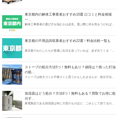
っただけに処分するときは買取がベストですよね。本記事ではパラマ
ウントベッドやフランスベッドなどメーカーごとの介護ベッドの買取
相場や、おすすめの買取業者3つを紹介。リサイクルショップでの査
東京都内の解体工事業者おすすめ10選 口コミと料金相場
定額が簡単にわかるサービスあるので、ご自宅の介護ベッドがどのく
一...
らいで売れるのか？確認してみてください。
解体工事業者の選び方を悩むかは必見。選ぶ際に何を気をつければ良
いか、どのように選べばいいのか、そして実際におすすめな東京の解
体工事業者を10社紹介します。人生で何度も依頼するわけでは無いの
で、しっかりと慎重に選べるよう準備しましょう。
東京都の不用品回収業者おすすめ22選！料金比較一覧も
東京都でわたしたちが普通に生活を送っていれば、必ず出てくる「不
用品」。不用品の処分に困ったら、不用品回収業者に依頼をしてみて
はいかがでしょうか。あなたのニーズにぴったり合う不用品回収業者
を選ぶことで、不用品を便利でお得に処分をすることができますよ。
ストーブの処分方法5つ！無料もあり？値段は？残った灯油
の処...
ストーブは粗大ゴミか不燃ゴミと思うかもしれませんが、処分方法は
1つではありません。本記事では無料も有料も含めたストーブの処分
方法5つを紹介。有料の場合は処分にかかる値段についても触れてい
ます。また灯油の残りの処分方法も解説。ストーブと同時に処分して
加湿器はどう処分？方法6つ！無料もある？買取でお得に処
おくと忘れずにすみますよ。本記事を読んであなたの家のストーブの
分す...
メーカーや状態に合わせた最もお得な処分方法を見つけましょう。
家電製品である加湿器は特に大型のものほど、ごみとして捨てるのは
損した気持ちになりますよね。本記事では加湿器の処分方法6つを紹
介。ニトリや象印など大衆メーカーの加湿器はどう処分するのがいい