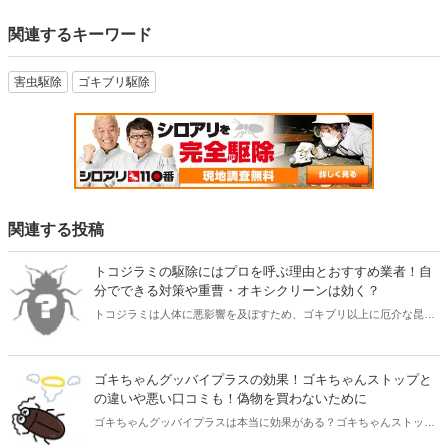
関連するキーワード
害虫駆除
ゴキブリ駆除
関連する投稿
トコジラミの駆除にはプロを呼ぶ理由とおすすめ業者！自
分でできる対策や重曹・オキシクリーンは効く？
トコジラミは人体に悪影響を及ぼすため、ゴキブリ以上に厄介な昆虫
です。もし家の中でトコジラミを見つけたらすぐに駆除が必要。本記
事ではトコジラミ駆除に対応してくれるおすすめの業者をご紹介しま
す。また重曹やオキシクリーンはトコジラミに効果的なのかなどにつ
ゴキちゃんグッバイプラスの効果！ゴキちゃんストップと
いても解説しました。凄まじい勢いでトコジラミが繁殖してしまう前
の違いや悪い口コミも！偽物を買わないために
に、対策をとりましょう。
ゴキちゃんグッバイプラスは本当に効果がある？ゴキちゃんストップ
というのも見つけたけど、違いは何？ゴキちゃんグッバイプラスやゴ