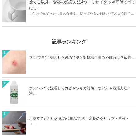
のか？ヤマダ電機などの家電量販店で引き取りはあるのか？なども解
捨てる以外！食器の処分方法4つ｜リサイクルや寄付でゴミ
説しています。お持ちの加湿器のメーカーや状態に合わせて、最もお
にし...
得に加湿器を処分する方法を見つけましょう。
片付けで出てきた大量の食器や、使っていないけれど何となく捨てに
くい食器。処分方法に困っている方は必見です。本記事ではゴミとし
て捨てる以外の食器の処分方法4つをご紹介。リサイクルショップで
売るほかに、食器は寄付として処分できる可能性も高いアイテムで
す。処分方法に困っている食器も、本記事を読めばうしろめたい気分
記事ランキング
にならず処分することができますよ。
1
ブユ(ブヨ)に刺された跡の特徴と対処法！痛みや腫れは？放置...
2
オスバンSで洗濯してカビやワキガ対策！使い方や洗濯方法・
注...
3
お香立てがないときの代用品11選！定番のクリップ・自作・
コ...