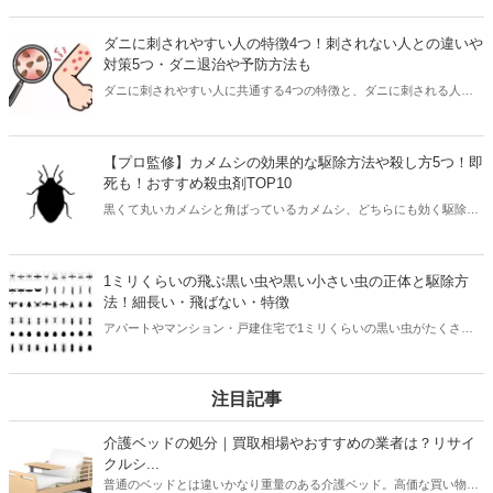
キちゃんストップに興味はあるけど何だかよくわからないという方は
必見。本記事を読めばゴキちゃんグッバイプラスとゴキちゃんストッ
ダニに刺されやすい人の特徴4つ！刺されない人との違いや
プの違いだけでなく、効果や口コミ・ブラックキャップなどの市販品
対策5つ・ダニ退治や予防方法も
との違いや正規品の買い方まで丸わかりです。
ダニに刺されやすい人に共通する4つの特徴と、ダニに刺される人と
刺されない人の違い、今すぐできる対策を紹介。本記事を読んで「ダ
ニに噛まれやすい人の特徴」を知れば、効果的な対策をとることがで
きます。ダニ退治や予防法、刺されたときの対処法を知って、寝具や
【プロ監修】カメムシの効果的な駆除方法や殺し方5つ！即
ソファを快適に使える生活にしましょう。
死も！おすすめ殺虫剤TOP10
黒くて丸いカメムシと角ばっているカメムシ、どちらにも効く駆除方
法や臭いを放つスキを与えない即死させられる殺し方を紹介します。
洗濯物について悪臭を出すカメムシ。叩かずに退治する方法や殺虫剤
を撒くべき場所の紹介のほかに、カメムシ自体によく効くおすすめ殺
1ミリくらいの飛ぶ黒い虫や黒い小さい虫の正体と駆除方
虫剤をプロが解説します。
法！細長い・飛ばない・特徴
アパートやマンション・戸建住宅で1ミリくらいの黒い虫がたくさん
飛ぶ光景を見たり、黒い小さい虫が発生して悩んでいる人も多くいま
す。小さい虫でも大量発生すると非常に不快。本記事では1ミリくら
いの飛ぶ黒い虫や黒い小さい虫の種類や適切な駆除方法を紹介。虫の
注目記事
発生を予防するポイントもお伝えします！
介護ベッドの処分｜買取相場やおすすめの業者は？リサイ
クルシ...
普通のベッドとは違いかなり重量のある介護ベッド。高価な買い物だ