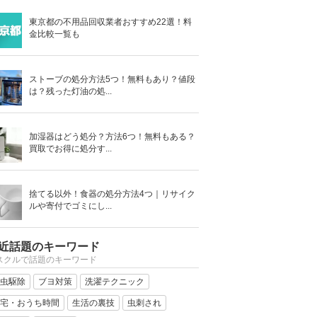
東京都の不用品回収業者おすすめ22選！料
金比較一覧も
ストーブの処分方法5つ！無料もあり？値段
は？残った灯油の処...
加湿器はどう処分？方法6つ！無料もある？
買取でお得に処分す...
捨てる以外！食器の処分方法4つ｜リサイク
ルや寄付でゴミにし...
近話題のキーワード
スクルで話題のキーワード
虫駆除
ブヨ対策
洗濯テクニック
宅・おうち時間
生活の裏技
虫刺され