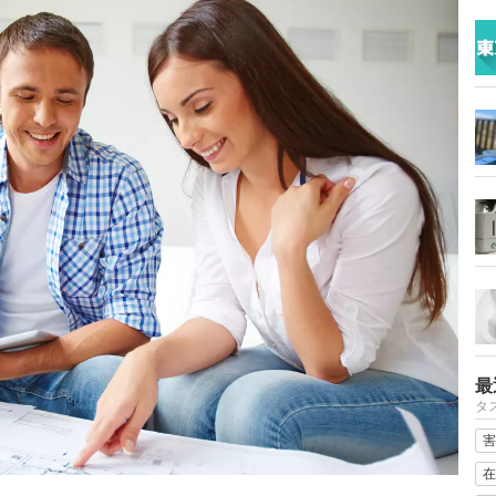
最
タ
害
在