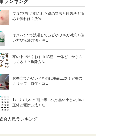
事ランキング
ブユ(ブヨ)に刺された跡の特徴と対処法！痛
みや腫れは？放置...
オスバンSで洗濯してカビやワキガ対策！使
い方や洗濯方法・注...
家の中で出くわす虫15種！一体どこから入
ってる！？駆除方法...
お香立てがないときの代用品11選！定番の
クリップ・自作・コ...
1ミリくらいの飛ぶ黒い虫や黒い小さい虫の
正体と駆除方法！細...
>総合人気ランキング