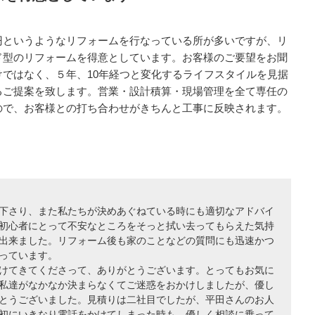
円というようなリフォームを行なっている所が多いですが、リ
ド型のリフォームを得意としています。お客様のご要望をお聞
ではなく、５年、10年経つと変化するライフスタイルを見据
るご提案を致します。営業・設計積算・現場管理を全て専任の
ので、お客様との打ち合わせがきちんと工事に反映されます。
下さり、また私たちが決めあぐねている時にも適切なアドバイ
初心者にとって不安なところをそっと拭い去ってもらえた気持
出来ました。リフォーム後も家のことなどの質問にも迅速かつ
っています。
けてきてくださって、ありがとうございます。とってもお気に
私達がなかなか決まらなくてご迷惑をおかけしましたが、優し
とうございました。見積りは二社目でしたが、平田さんのお人
初にいきなり電話をかけてしまった時も、優しく相談に乗って