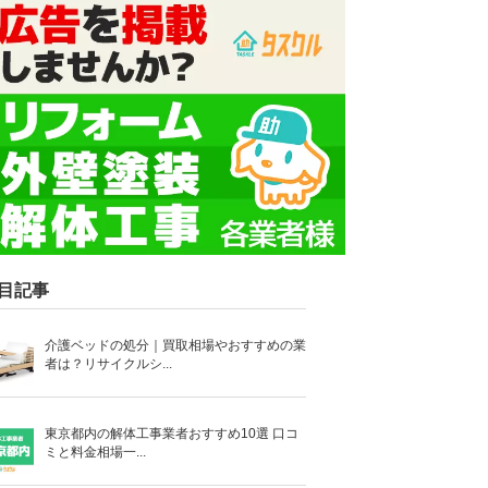
目記事
介護ベッドの処分｜買取相場やおすすめの業
者は？リサイクルシ...
東京都内の解体工事業者おすすめ10選 口コ
ミと料金相場一...