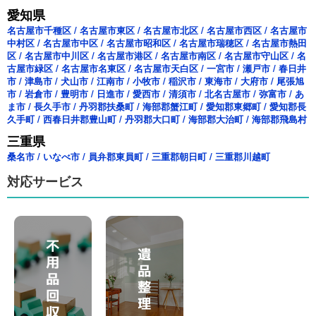
愛知県
名古屋市千種区
/
名古屋市東区
/
名古屋市北区
/
名古屋市西区
/
名古屋市
中村区
/
名古屋市中区
/
名古屋市昭和区
/
名古屋市瑞穂区
/
名古屋市熱田
区
/
名古屋市中川区
/
名古屋市港区
/
名古屋市南区
/
名古屋市守山区
/
名
古屋市緑区
/
名古屋市名東区
/
名古屋市天白区
/
一宮市
/
瀬戸市
/
春日井
市
/
津島市
/
犬山市
/
江南市
/
小牧市
/
稲沢市
/
東海市
/
大府市
/
尾張旭
市
/
岩倉市
/
豊明市
/
日進市
/
愛西市
/
清須市
/
北名古屋市
/
弥富市
/
あ
ま市
/
長久手市
/
丹羽郡扶桑町
/
海部郡蟹江町
/
愛知郡東郷町
/
愛知郡長
久手町
/
西春日井郡豊山町
/
丹羽郡大口町
/
海部郡大治町
/
海部郡飛島村
三重県
桑名市
/
いなべ市
/
員弁郡東員町
/
三重郡朝日町
/
三重郡川越町
対応サービス