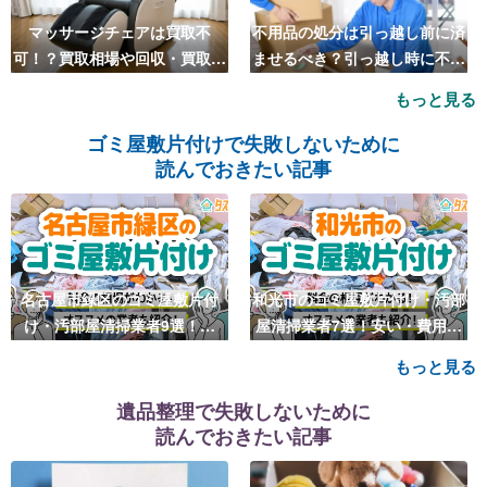
マッサージチェアは買取不
不用品の処分は引っ越し前に済
可！？買取相場や回収・買取の
ませるべき？引っ越し時に不用
おすすめ業者5選も紹介
品処分をするベストタイミング
もっと見る
とは
ゴミ屋敷片付けで失敗しないために
読んでおきたい記事
名古屋市緑区のゴミ屋敷片付
和光市のゴミ屋敷片付け・汚部
け・汚部屋清掃業者9選！安
屋清掃業者7選！安い・費用相
い・費用相場も
場も
もっと見る
遺品整理で失敗しないために
読んでおきたい記事