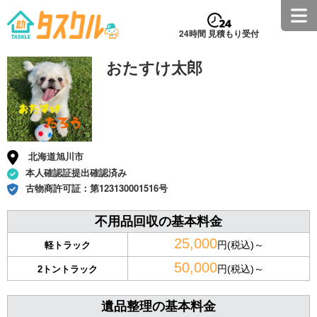
24時間 見積もり受付
おたすけ太郎
北海道旭川市
本人確認証提出確認済み
古物商許可証：
第123130001516号
不用品回収の基本料金
25,000
円(税込)～
軽トラック
50,000
円(税込)～
2トントラック
遺品整理の基本料金