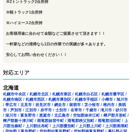
※2トントラック2台所持
※軽トラック1台所持
※ハイエース2台所持
お客様用途に合わせて金額などご提案させて頂きます！！
一軒家などの清掃なら1日の作業での実績が多々あります。
安心してお問い合わせください！！
対応エリア
北海道
札幌市中央区
/
札幌市北区
/
札幌市東区
/
札幌市白石区
/
札幌市豊平区
/
札幌市南区
/
札幌市西区
/
札幌市厚別区
/
札幌市手稲区
/
小樽市
/
旭川市
/
帯広市
/
北見市
/
岩見沢市
/
網走市
/
留萌市
/
苫小牧市
/
稚内市
/
美唄
市
/
芦別市
/
江別市
/
赤平市
/
士別市
/
名寄市
/
千歳市
/
滝川市
/
砂川市
/
深川市
/
富良野市
/
恵庭市
/
北広島市
/
空知郡奈井江町
/
樺戸郡月形町
/
樺戸郡新十津川町
/
雨竜郡妹背牛町
/
雨竜郡秩父別町
/
雨竜郡沼田町
/
上
川郡当麻町
/
上川郡比布町
/
上川郡愛別町
/
上川郡上川町
/
上川郡美瑛町
/
空知郡上富良野町
/
空知郡中富良野町
/
空知郡南富良野町
/
勇払郡占冠