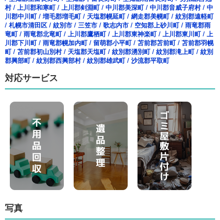
村
/
上川郡和寒町
/
上川郡剣淵町
/
中川郡美深町
/
中川郡音威子府村
/
中
川郡中川町
/
増毛郡増毛町
/
天塩郡幌延町
/
網走郡美幌町
/
紋別郡遠軽町
/
札幌市清田区
/
紋別市
/
三笠市
/
歌志内市
/
空知郡上砂川町
/
雨竜郡雨
竜町
/
雨竜郡北竜町
/
上川郡鷹栖町
/
上川郡東神楽町
/
上川郡東川町
/
上
川郡下川町
/
雨竜郡幌加内町
/
留萌郡小平町
/
苫前郡苫前町
/
苫前郡羽幌
町
/
苫前郡初山別村
/
天塩郡天塩町
/
紋別郡湧別町
/
紋別郡滝上町
/
紋別
郡興部町
/
紋別郡西興部村
/
紋別郡雄武町
/
沙流郡平取町
対応サービス
写真