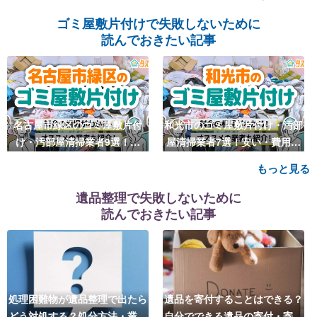
とは
ゴミ屋敷片付けで失敗しないために
読んでおきたい記事
名古屋市緑区のゴミ屋敷片付
和光市のゴミ屋敷片付け・汚部
け・汚部屋清掃業者9選！安
屋清掃業者7選！安い・費用相
い・費用相場も
場も
もっと見る
遺品整理で失敗しないために
読んでおきたい記事
処理困難物が遺品整理で出たら
遺品を寄付することはできる？
どう対処する？処分方法・業者
自分でできる遺品の寄付・寄贈