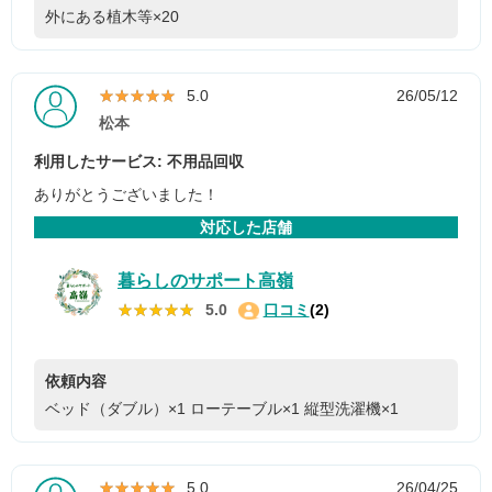
外にある植木等×20
★★★★★
★★★★★
5.0
26/05/12
松本
利用したサービス: 不用品回収
ありがとうございました！
対応した店舗
暮らしのサポート高嶺
★★★★★
★★★★★
5.0
口コミ
(2)
依頼内容
ベッド（ダブル）×1
ローテーブル×1
縦型洗濯機×1
★★★★★
★★★★★
5.0
26/04/25