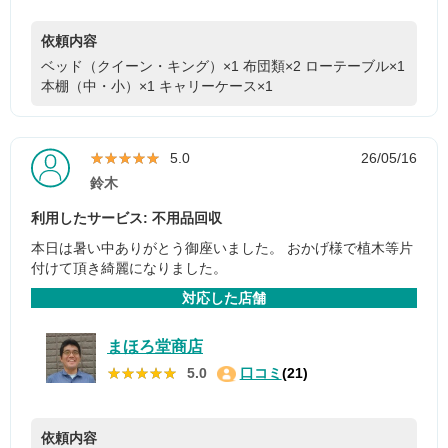
依頼内容
ベッド（クイーン・キング）×1
布団類×2
ローテーブル×1
本棚（中・小）×1
キャリーケース×1
★★★★★
★★★★★
5.0
26/05/16
鈴木
利用したサービス: 不用品回収
本日は暑い中ありがとう御座いました。 おかげ様で植木等片
付けて頂き綺麗になりました。
対応した店舗
まほろ堂商店
★★★★★
★★★★★
5.0
口コミ
(21)
依頼内容