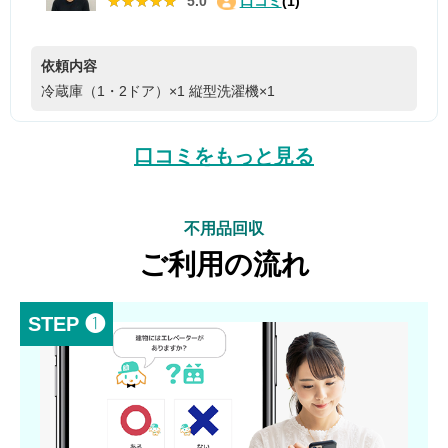
★★★★★
★★★★★
5.0
口コミ
(1)
依頼内容
冷蔵庫（1・2ドア）×1
縦型洗濯機×1
口コミをもっと見る
不用品回収
ご利用の流れ
STEP ❶