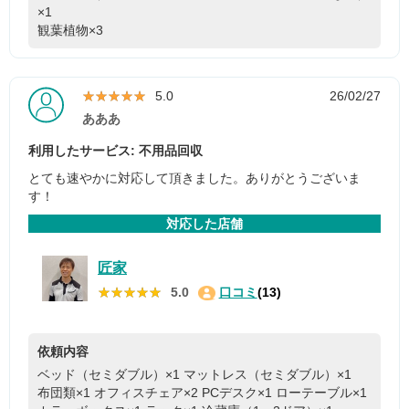
×1
観葉植物×3
★★★★★
★★★★★
5.0
26/02/27
あああ
利用したサービス: 不用品回収
とても速やかに対応して頂きました。ありがとうございま
す！
対応した店舗
匠家
★★★★★
★★★★★
5.0
口コミ
(13)
依頼内容
ベッド（セミダブル）×1
マットレス（セミダブル）×1
布団類×1
オフィスチェア×2
PCデスク×1
ローテーブル×1