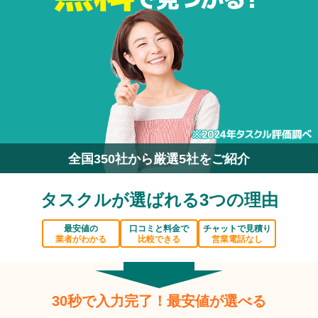
全国350社から厳選5社をご紹介
タスクルが選ばれる3つの理由
最安値の
口コミと料金で
チャットで見積り
業者がわかる
比較できる
営業電話なし
30秒で入力完了！最安値が選べる