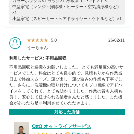
カラーボックス×1
ラック×1
冷蔵庫（1・2ドア）×1
中型家電（レンジ・掃除機・ヒーター・空気清浄機など）
×1
小型家電（スピーカー・ヘアドライヤー・ケトルなど）×1
★★★★★
★★★★★
5.0
26/02/11
うーちゃん
利用したサービス: 不用品回収
不用品回収と運搬をお願いしました。 とても満足度の高いサ
ービスでした。料金はとても良心的で、見積もりから作業当
日まで終始スムーズ。運び出し・運び込みの作業も丁寧でし
た。さらに、洗濯機の取り付けについてもプロ目線でアドバ
イスをしてくれて、とても助かりました。作業の質も人柄も
良く、安心して任せられる業者さんだと感じました。また機
会があったら是非利用させていただきます。
対応した店舗
OttO オットライフサービス