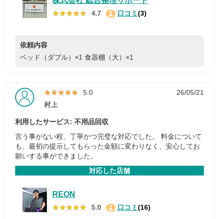
株式会社 総合整理サポート
★★★★★
★★★★★
4.7
口コミ
(3)
依頼内容
ベッド（ダブル）×1
食器棚（大）×1
★★★★★
★★★★★
5.0
26/05/21
村上
利用したサービス: 不用品回収
言う事がない程、丁寧かつ完璧な対応でした。 料金について
も、最初の提示してもらった金額に変わりなく、安心してお
願いする事ができました。
対応した店舗
REON
★★★★★
★★★★★
5.0
口コミ
(16)