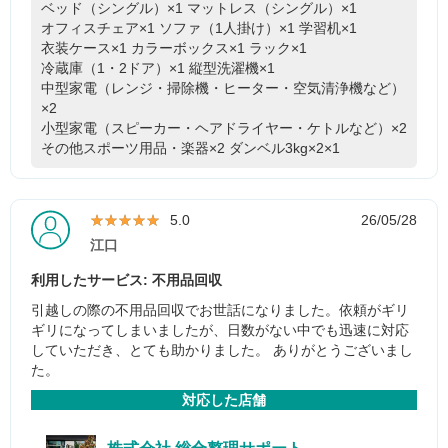
ベッド（シングル）×1
マットレス（シングル）×1
オフィスチェア×1
ソファ（1人掛け）×1
学習机×1
衣装ケース×1
カラーボックス×1
ラック×1
冷蔵庫（1・2ドア）×1
縦型洗濯機×1
中型家電（レンジ・掃除機・ヒーター・空気清浄機など）
×2
小型家電（スピーカー・ヘアドライヤー・ケトルなど）×2
その他スポーツ用品・楽器×2
ダンベル3kg×2×1
★★★★★
★★★★★
5.0
26/05/28
江口
利用したサービス: 不用品回収
引越しの際の不用品回収でお世話になりました。依頼がギリ
ギリになってしまいましたが、日数がない中でも迅速に対応
していただき、とても助かりました。 ありがとうございまし
た。
対応した店舗