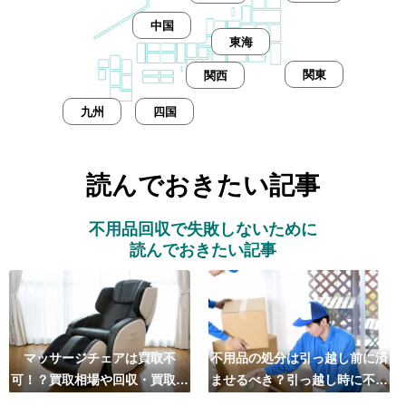
中国
東海
関東
関西
九州
四国
読んでおきたい記事
不用品回収で失敗しないために
読んでおきたい記事
マッサージチェアは買取不
不用品の処分は引っ越し前に済
可！？買取相場や回収・買取の
ませるべき？引っ越し時に不用
おすすめ業者5選も紹介
品処分をするベストタイミング