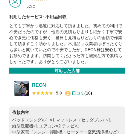
ぷに
利用したサービス: 不用品回収
とても丁寧かつ迅速に対応して頂きました。初めての利用で
不安だったのですが、他店の見積もりよりも細かく丁寧で安
心でき更に価格も安く、当日も見積もりどおりの金額で作業
して頂きすごく助かりました。不用品回収業者はぼったくり
も多いと聞いていたので不安でしたが、REON様は安心して
お勧めできます。訪問してくださった方も誠実な方で素晴ら
しかったです。ありがとうございました。
対応した店舗
REON
★★★★★
★★★★★
5.0
口コミ
(16)
依頼内容
ベッド（シングル）×1
マットレス（セミダブル）×1
縦型洗濯機×1
エアコン×2
テレビ×1
中型家電（レンジ・掃除機・ヒーター・空気清浄機など）