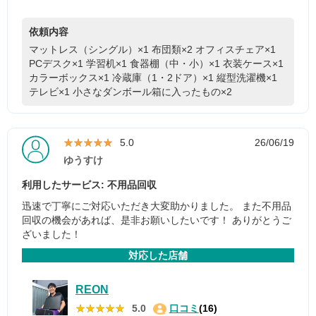
依頼内容
マットレス（シングル）×1
布団類×2
オフィスチェア×1
PCデスク×1
学習机×1
食器棚（中・小）×1
衣装ケース×1
カラーボックス×1
冷蔵庫（1・2ドア）×1
縦型洗濯機×1
テレビ×1
小さなダンボール箱に入ったもの×2
★★★★★
★★★★★
5.0
26/06/19
ゆうすけ
利用したサービス: 不用品回収
迅速で丁寧にご対応いただき大変助かりました。 また不用品
回収の機会があれば、是非お願いしたいです！ ありがとうご
ざいました！
対応した店舗
REON
★★★★★
★★★★★
5.0
口コミ
(16)