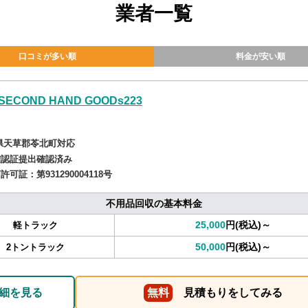
業者一覧
口コミが多い順
料金が安い順
SECOND HAND GOODs223
県天草郡苓北町対応
確認証提出確認済み
商許可証：
第931290004118号
不用品回収の基本料金
25,000
円(税込)～
軽トラック
50,000
円(税込)～
2トントラック
細を見る
無料
見積もりをしてみる