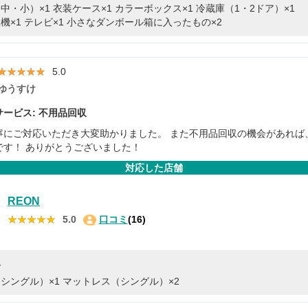
中・小）×1
衣装ケース×1
カラーボックス×1
冷蔵庫（1・2ドア）×1
機×1
テレビ×1
小さなダンボール箱に入ったもの×2
★★★★★
★★★★★
5.0
ゆうすけ
ービス: 不用品回収
寧にご対応いただき大変助かりました。 また不用品回収の機会があれば
です！ ありがとうございました！
対応した店舗
REON
★★★★★
★★★★★
5.0
口コミ
(16)
容
シングル）×1
マットレス（シングル）×2