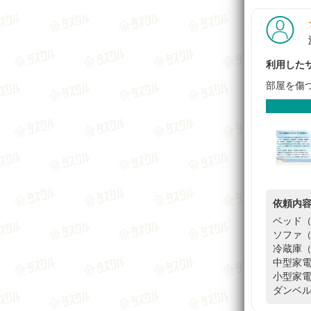
利用したサ
部屋を傷
依頼内
ベッド（
ソファ（
冷蔵庫（
中型家電
小型家電
ダンベル3