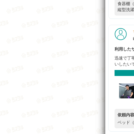
食器棚（
縦型洗濯
利用したサ
迅速で丁
いしたい
依頼内
ベッド（