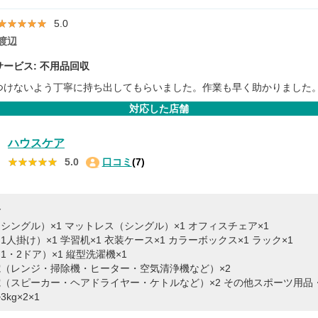
★★★★★
★★★★★
5.0
渡辺
ービス: 不用品回収
つけないよう丁寧に持ち出してもらいました。作業も早く助かりました
対応した店舗
ハウスケア
★★★★★
★★★★★
5.0
口コミ
(7)
容
シングル）×1
マットレス（シングル）×1
オフィスチェア×1
1人掛け）×1
学習机×1
衣装ケース×1
カラーボックス×1
ラック×1
1・2ドア）×1
縦型洗濯機×1
（レンジ・掃除機・ヒーター・空気清浄機など）×2
（スピーカー・ヘアドライヤー・ケトルなど）×2
その他スポーツ用品・
kg×2×1