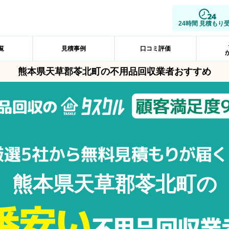
24時間 見積もり
覧
見積事例
口コミ評価
熊本県天草郡苓北町の不用品回収業者おすすめ
熊本県天草郡苓北町の