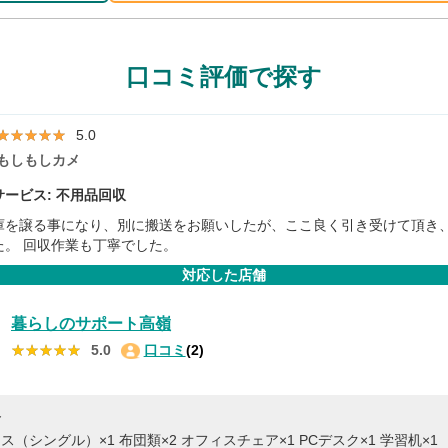
口コミ評価で探す
★★★★★
★★★★★
5.0
もしもしカメ
ービス: 不用品回収
庫を譲る事になり、別に搬送をお願いしたが、ここ良く引き受けて頂き
た。 回収作業も丁寧でした。
対応した店舗
暮らしのサポート高嶺
★★★★★
★★★★★
5.0
口コミ
(2)
容
ス（シングル）×1
布団類×2
オフィスチェア×1
PCデスク×1
学習机×1