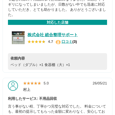
ギリになってしまいましたが、日数がない中でも迅速に対応
していただき、とても助かりました。 ありがとうございまし
た。
対応した店舗
株式会社 総合整理サポート
★★★★★
★★★★★
4.7
口コミ
(3)
依頼内容
ベッド（ダブル）×1
食器棚（大）×1
★★★★★
★★★★★
5.0
26/05/21
村上
利用したサービス: 不用品回収
言う事がない程、丁寧かつ完璧な対応でした。 料金について
も、最初の提示してもらった金額に変わりなく、安心してお