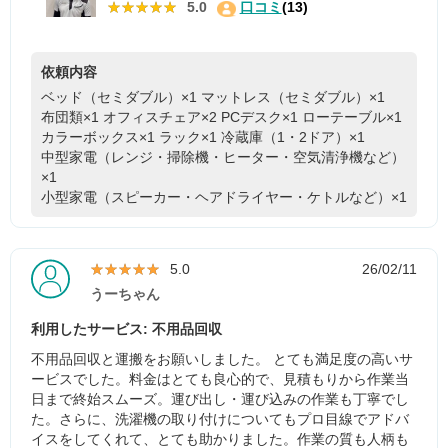
★★★★★
★★★★★
5.0
口コミ
(13)
依頼内容
ベッド（セミダブル）×1
マットレス（セミダブル）×1
布団類×1
オフィスチェア×2
PCデスク×1
ローテーブル×1
カラーボックス×1
ラック×1
冷蔵庫（1・2ドア）×1
中型家電（レンジ・掃除機・ヒーター・空気清浄機など）
×1
小型家電（スピーカー・ヘアドライヤー・ケトルなど）×1
★★★★★
★★★★★
5.0
26/02/11
うーちゃん
利用したサービス: 不用品回収
不用品回収と運搬をお願いしました。 とても満足度の高いサ
ービスでした。料金はとても良心的で、見積もりから作業当
日まで終始スムーズ。運び出し・運び込みの作業も丁寧でし
た。さらに、洗濯機の取り付けについてもプロ目線でアドバ
イスをしてくれて、とても助かりました。作業の質も人柄も