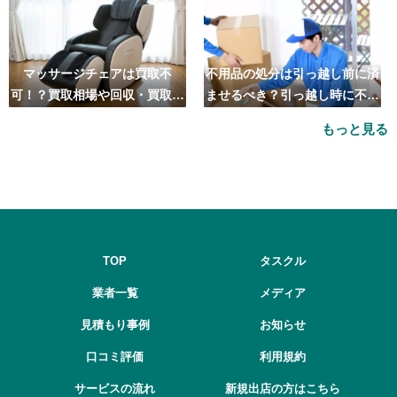
マッサージチェアは買取不
不用品の処分は引っ越し前に済
可！？買取相場や回収・買取の
ませるべき？引っ越し時に不用
おすすめ業者5選も紹介
品処分をするベストタイミング
もっと見る
とは
TOP
タスクル
業者一覧
メディア
見積もり事例
お知らせ
口コミ評価
利用規約
サービスの流れ
新規出店の方はこちら