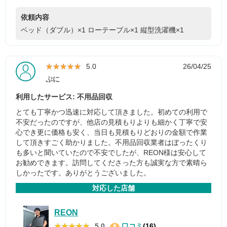
依頼内容
ベッド（ダブル）×1
ローテーブル×1
縦型洗濯機×1
★★★★★
★★★★★
5.0
26/04/25
ぷに
利用したサービス: 不用品回収
とても丁寧かつ迅速に対応して頂きました。初めての利用で
不安だったのですが、他店の見積もりよりも細かく丁寧で安
心でき更に価格も安く、当日も見積もりどおりの金額で作業
して頂きすごく助かりました。不用品回収業者はぼったくり
も多いと聞いていたので不安でしたが、REON様は安心して
お勧めできます。訪問してくださった方も誠実な方で素晴ら
しかったです。ありがとうございました。
対応した店舗
REON
★★★★★
★★★★★
5.0
口コミ
(16)