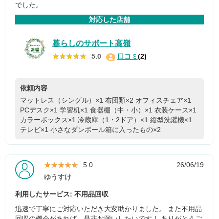
でした。
対応した店舗
暮らしのサポート高嶺
★★★★★
★★★★★
5.0
口コミ
(2)
依頼内容
マットレス（シングル）×1
布団類×2
オフィスチェア×1
PCデスク×1
学習机×1
食器棚（中・小）×1
衣装ケース×1
カラーボックス×1
冷蔵庫（1・2ドア）×1
縦型洗濯機×1
テレビ×1
小さなダンボール箱に入ったもの×2
★★★★★
★★★★★
5.0
26/06/19
ゆうすけ
利用したサービス: 不用品回収
迅速で丁寧にご対応いただき大変助かりました。 また不用品
回収の機会があれば、是非お願いしたいです！ ありがとうご