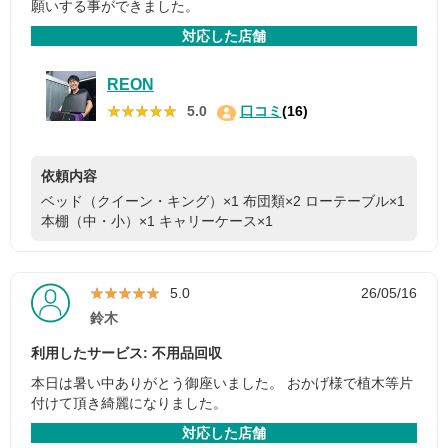
願いする事ができました。
対応した店舗
REON
★★★★★
★★★★★
5.0
口コミ
(16)
依頼内容
ベッド（クイーン・キング）×1
布団類×2
ローテーブル×1
本棚（中・小）×1
キャリーケース×1
★★★★★
★★★★★
5.0
26/05/16
鈴木
利用したサービス: 不用品回収
本日は暑い中ありがとう御座いました。 おかげ様で植木等片
付けて頂き綺麗になりました。
対応した店舗