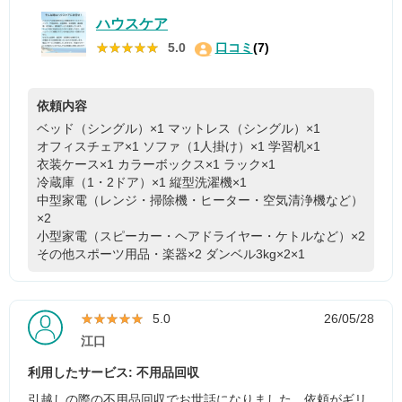
ハウスケア
★★★★★
★★★★★
5.0
口コミ
(7)
依頼内容
ベッド（シングル）×1
マットレス（シングル）×1
オフィスチェア×1
ソファ（1人掛け）×1
学習机×1
衣装ケース×1
カラーボックス×1
ラック×1
冷蔵庫（1・2ドア）×1
縦型洗濯機×1
中型家電（レンジ・掃除機・ヒーター・空気清浄機など）
×2
小型家電（スピーカー・ヘアドライヤー・ケトルなど）×2
その他スポーツ用品・楽器×2
ダンベル3kg×2×1
★★★★★
★★★★★
5.0
26/05/28
江口
利用したサービス: 不用品回収
引越しの際の不用品回収でお世話になりました。依頼がギリ