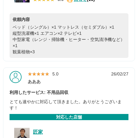
依頼内容
ベッド（シングル）×1
マットレス（セミダブル）×1
縦型洗濯機×1
エアコン×2
テレビ×1
中型家電（レンジ・掃除機・ヒーター・空気清浄機など）
×1
観葉植物×3
★★★★★
★★★★★
5.0
26/02/27
あああ
利用したサービス: 不用品回収
とても速やかに対応して頂きました。ありがとうございま
す！
対応した店舗
匠家