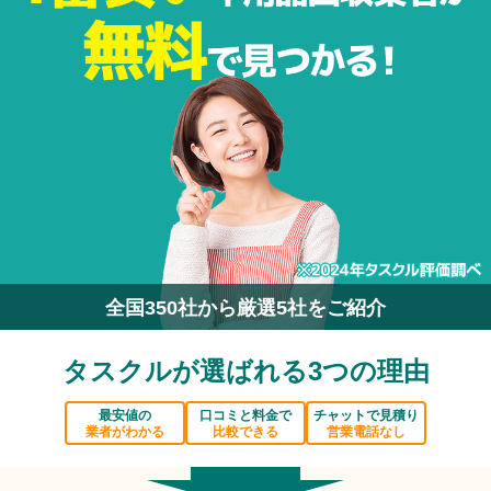
全国350社から厳選5社をご紹介
タスクルが選ばれる3つの理由
最安値の
口コミと料金で
チャットで見積り
業者がわかる
比較できる
営業電話なし