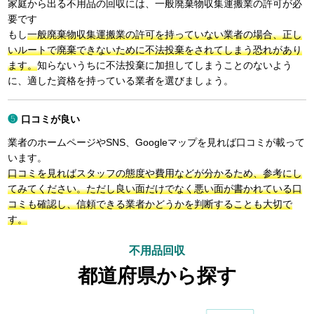
家庭から出る不用品の回収には、一般廃棄物収集運搬業の許可が必
要です
もし
一般廃棄物収集運搬業の許可を持っていない業者の場合、正し
いルートで廃棄できないために不法投棄をされてしまう恐れがあり
ます。
知らないうちに不法投棄に加担してしまうことのないよう
に、適した資格を持っている業者を選びましょう。
口コミが良い
業者のホームページやSNS、Googleマップを見れば口コミが載って
います。
口コミを見ればスタッフの態度や費用などが分かるため、参考にし
てみてください。ただし良い面だけでなく悪い面が書かれている口
コミも確認し、信頼できる業者かどうかを判断することも大切で
す。
不用品回収
都道府県から探す