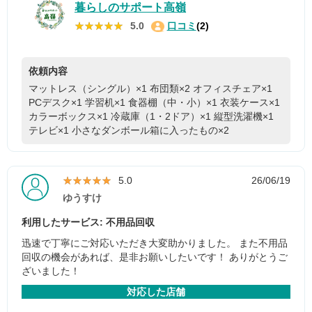
暮らしのサポート高嶺
★★★★★
★★★★★
5.0
口コミ
(2)
依頼内容
マットレス（シングル）×1
布団類×2
オフィスチェア×1
PCデスク×1
学習机×1
食器棚（中・小）×1
衣装ケース×1
カラーボックス×1
冷蔵庫（1・2ドア）×1
縦型洗濯機×1
テレビ×1
小さなダンボール箱に入ったもの×2
★★★★★
★★★★★
5.0
26/06/19
ゆうすけ
利用したサービス: 不用品回収
迅速で丁寧にご対応いただき大変助かりました。 また不用品
回収の機会があれば、是非お願いしたいです！ ありがとうご
ざいました！
対応した店舗