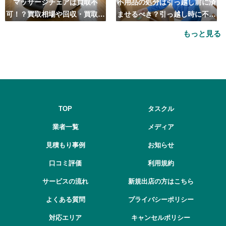
マッサージチェアは買取不
不用品の処分は引っ越し前に済
可！？買取相場や回収・買取の
ませるべき？引っ越し時に不用
おすすめ業者5選も紹介
品処分をするベストタイミング
もっと見る
とは
TOP
タスクル
業者一覧
メディア
見積もり事例
お知らせ
口コミ評価
利用規約
サービスの流れ
新規出店の方はこちら
よくある質問
プライバシーポリシー
対応エリア
キャンセルポリシー