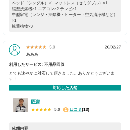
ベッド（シングル）×1
マットレス（セミダブル）×1
縦型洗濯機×1
エアコン×2
テレビ×1
中型家電（レンジ・掃除機・ヒーター・空気清浄機など）
×1
観葉植物×3
★★★★★
★★★★★
5.0
26/02/27
あああ
利用したサービス: 不用品回収
とても速やかに対応して頂きました。ありがとうございま
す！
対応した店舗
匠家
★★★★★
★★★★★
5.0
口コミ
(13)
依頼内容