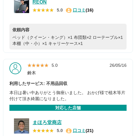
REON
★★★★★
★★★★★
5.0
口コミ
(16)
依頼内容
ベッド（クイーン・キング）×1
布団類×2
ローテーブル×1
本棚（中・小）×1
キャリーケース×1
★★★★★
★★★★★
5.0
26/05/16
鈴木
利用したサービス: 不用品回収
本日は暑い中ありがとう御座いました。 おかげ様で植木等片
付けて頂き綺麗になりました。
対応した店舗
まほろ堂商店
★★★★★
★★★★★
5.0
口コミ
(21)