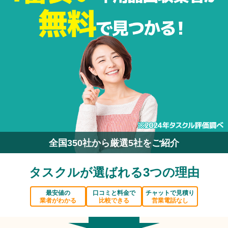
全国350社から厳選5社をご紹介
タスクルが選ばれる3つの理由
最安値の
口コミと料金で
チャットで見積り
業者がわかる
比較できる
営業電話なし