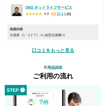
OttO オットライフサービス
★★★★★
★★★★★
5.0
口コミ
(1)
依頼内容
冷蔵庫（1・2ドア）×1
縦型洗濯機×1
口コミをもっと見る
不用品回収
ご利用の流れ
STEP ❶