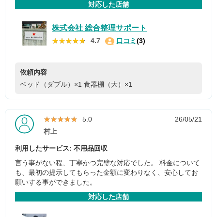
対応した店舗
株式会社 総合整理サポート
★★★★★
★★★★★
4.7
口コミ
(3)
依頼内容
ベッド（ダブル）×1
食器棚（大）×1
★★★★★
★★★★★
5.0
26/05/21
村上
利用したサービス: 不用品回収
言う事がない程、丁寧かつ完璧な対応でした。 料金について
も、最初の提示してもらった金額に変わりなく、安心してお
願いする事ができました。
対応した店舗