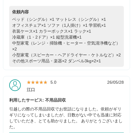
依頼内容
ベッド（シングル）×1
マットレス（シングル）×1
オフィスチェア×1
ソファ（1人掛け）×1
学習机×1
衣装ケース×1
カラーボックス×1
ラック×1
冷蔵庫（1・2ドア）×1
縦型洗濯機×1
中型家電（レンジ・掃除機・ヒーター・空気清浄機など）
×2
小型家電（スピーカー・ヘアドライヤー・ケトルなど）×2
その他スポーツ用品・楽器×2
ダンベル3kg×2×1
★★★★★
★★★★★
5.0
26/05/28
江口
利用したサービス: 不用品回収
引越しの際の不用品回収でお世話になりました。依頼がギリ
ギリになってしまいましたが、日数がない中でも迅速に対応
していただき、とても助かりました。 ありがとうございまし
た。