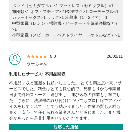
ベッド（セミダブル）×1
マットレス（セミダブル）×1
布団類×1
オフィスチェア×2
PCデスク×1
ローテーブル×1
カラーボックス×1
ラック×1
冷蔵庫（1・2ドア）×1
中型家電（レンジ・掃除機・ヒーター・空気清浄機など）
×1
小型家電（スピーカー・ヘアドライヤー・ケトルなど）×1
★★★★★
★★★★★
5.0
26/02/11
うーちゃん
利用したサービス: 不用品回収
不用品回収と運搬をお願いしました。 とても満足度の高いサ
ービスでした。料金はとても良心的で、見積もりから作業当
日まで終始スムーズ。運び出し・運び込みの作業も丁寧でし
た。さらに、洗濯機の取り付けについてもプロ目線でアドバ
イスをしてくれて、とても助かりました。作業の質も人柄も
良く、安心して任せられる業者さんだと感じました。また機
会があったら是非利用させていただきます。
対応した店舗