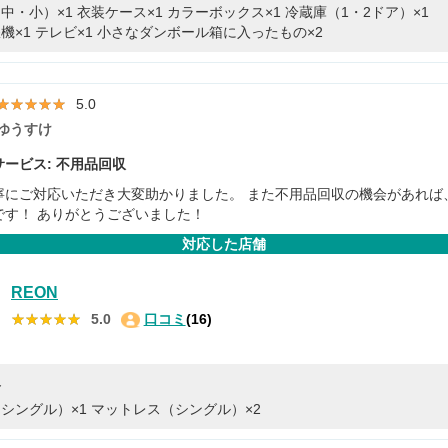
中・小）×1
衣装ケース×1
カラーボックス×1
冷蔵庫（1・2ドア）×1
機×1
テレビ×1
小さなダンボール箱に入ったもの×2
★★★★★
★★★★★
5.0
ゆうすけ
ービス: 不用品回収
寧にご対応いただき大変助かりました。 また不用品回収の機会があれば
です！ ありがとうございました！
対応した店舗
REON
★★★★★
★★★★★
5.0
口コミ
(16)
容
シングル）×1
マットレス（シングル）×2