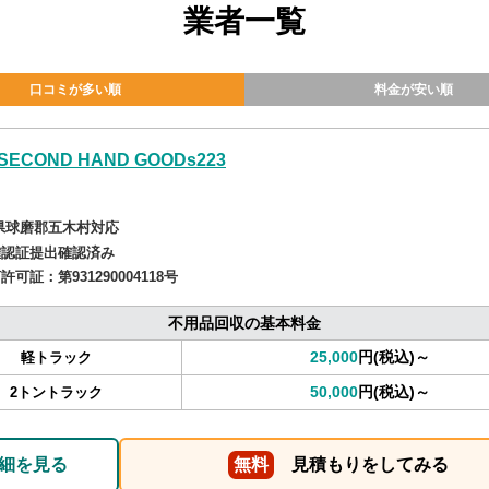
業者一覧
口コミが多い順
料金が安い順
SECOND HAND GOODs223
県球磨郡五木村対応
確認証提出確認済み
商許可証：
第931290004118号
不用品回収の基本料金
25,000
円(税込)～
軽トラック
50,000
円(税込)～
2トントラック
細を見る
無料
見積もりをしてみる