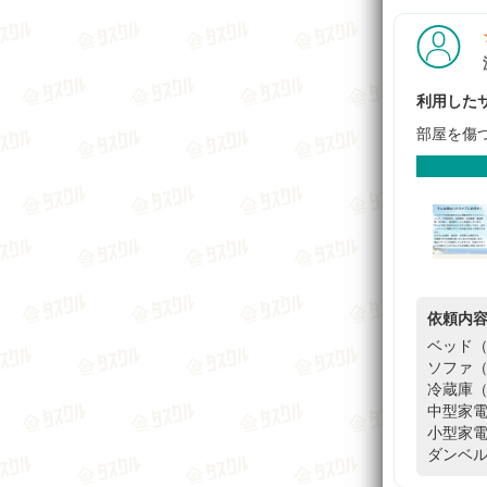
利用したサ
部屋を傷
依頼内
ベッド（
ソファ（
冷蔵庫（
中型家電
小型家電
ダンベル3