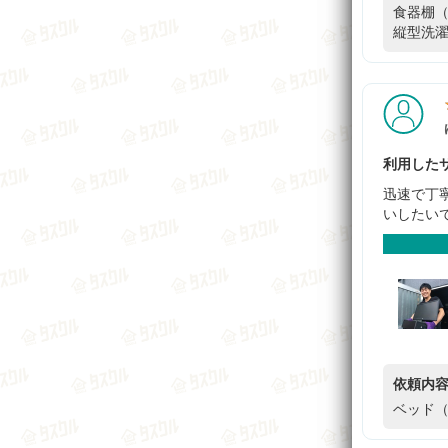
食器棚（
縦型洗濯
利用したサ
迅速で丁
いしたい
依頼内
ベッド（