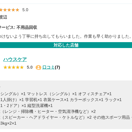
★★★★★
★★★★★
5.0
渡辺
ービス: 不用品回収
つけないよう丁寧に持ち出してもらいました。作業も早く助かりました
対応した店舗
ハウスケア
★★★★★
★★★★★
5.0
口コミ
(7)
容
シングル）×1
マットレス（シングル）×1
オフィスチェア×1
1人掛け）×1
学習机×1
衣装ケース×1
カラーボックス×1
ラック×1
1・2ドア）×1
縦型洗濯機×1
（レンジ・掃除機・ヒーター・空気清浄機など）×2
（スピーカー・ヘアドライヤー・ケトルなど）×2
その他スポーツ用品・
kg×2×1