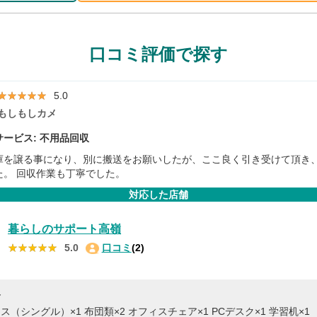
口コミ評価で探す
★★★★★
★★★★★
5.0
もしもしカメ
ービス: 不用品回収
庫を譲る事になり、別に搬送をお願いしたが、ここ良く引き受けて頂き
た。 回収作業も丁寧でした。
対応した店舗
暮らしのサポート高嶺
★★★★★
★★★★★
5.0
口コミ
(2)
容
ス（シングル）×1
布団類×2
オフィスチェア×1
PCデスク×1
学習机×1