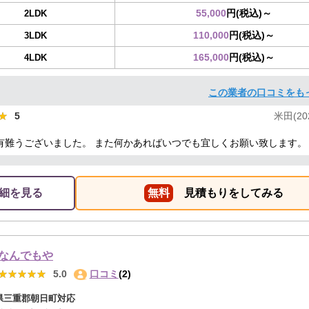
55,000
円(税込)～
2LDK
110,000
円(税込)～
3LDK
165,000
円(税込)～
4LDK
この業者の口コミをも
★
★
5
米田(202
有難うございました。 また何かあればいつでも宜しくお願い致します。
細を見る
無料
見積もりをしてみる
なんでもや
★★★★★
★★★★★
5.0
口コミ
(2)
県三重郡朝日町対応