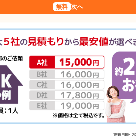
無料
次へ
更新日時:
2