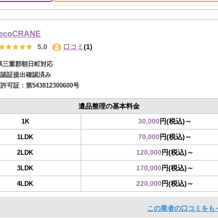
ecoCRANE
★★★★★
★★★★★
5.0
口コミ
(1)
県三重郡朝日町対応
確認証提出確認済み
商許可証：
第543812300600号
遺品整理の基本料金
30,000
円(税込)～
1K
70,000
円(税込)～
1LDK
120,000
円(税込)～
2LDK
170,000
円(税込)～
3LDK
220,000
円(税込)～
4LDK
この業者の口コミをも