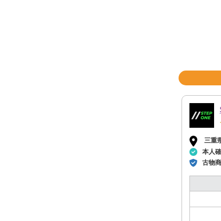
三重
本人
古物