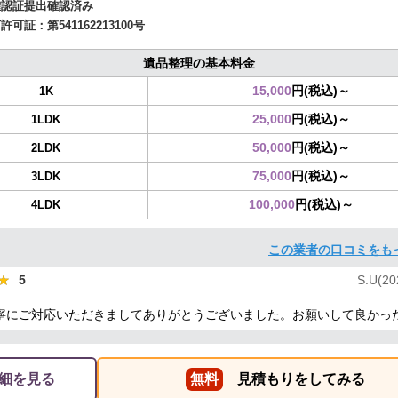
確認証提出確認済み
商許可証：
第541162213100号
遺品整理の基本料金
15,000
円(税込)～
1K
25,000
円(税込)～
1LDK
50,000
円(税込)～
2LDK
75,000
円(税込)～
3LDK
100,000
円(税込)～
4LDK
この業者の口コミをも
★
★
5
S.U(20
寧にご対応いただきましてありがとうございました。お願いして良かっ
細を見る
無料
見積もりをしてみる