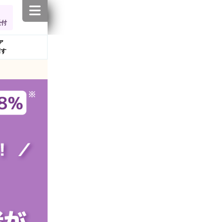
受付
ア
探す