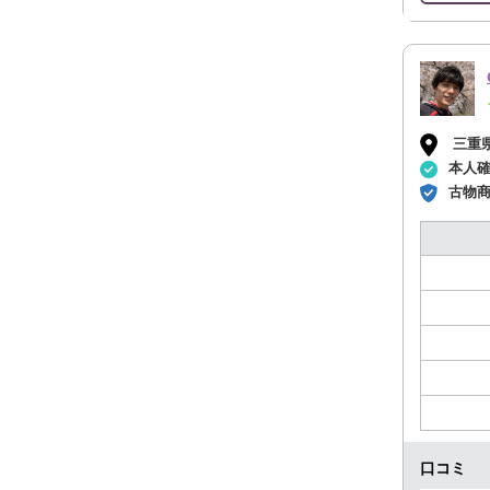
三重
本人
古物
口コミ