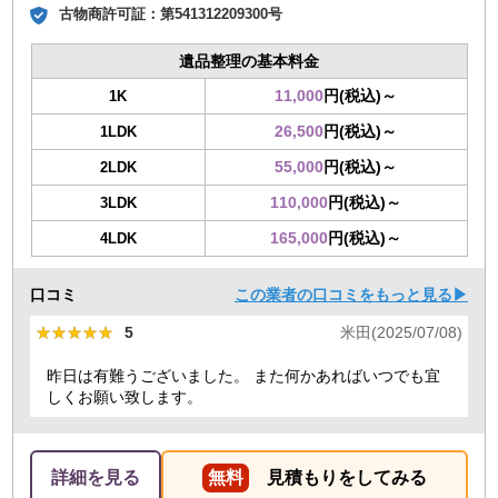
古物商許可証：
第541312209300号
遺品整理の基本料金
11,000
円(税込)～
1K
26,500
円(税込)～
1LDK
55,000
円(税込)～
2LDK
110,000
円(税込)～
3LDK
165,000
円(税込)～
4LDK
口コミ
この業者の口コミをもっと見る▶
★★★★★
★★★★★
5
米田(2025/07/08)
昨日は有難うございました。 また何かあればいつでも宜
しくお願い致します。
詳細を見る
無料
見積もりをしてみる