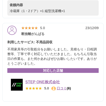
依頼内容
冷蔵庫（1・2ドア）×1
縦型洗濯機×1
★★★★★
★★★★★
5.0
23/12/09
断捨離がんばる
利用したサービス: 不用品回収
不用家具等の引取処分をお願いしました。見積もり・日程調
整等、丁寧で早く対応していただきました。もちろん引取当
日の作業も。また何かあればぜひお願いしたいです。ありが
とうございました。
対応した店舗
STEP ONE株式会社
★★★★★
★★★★★
5.0
口コミ
(6)