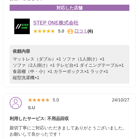
対応した店舗
STEP ONE株式会社
★★★★★
★★★★★
5.0
口コミ
(6)
依頼内容
マットレス（ダブル）×1
ソファ（1人掛け）×1
ソファ（2人掛け）×1
テレビ台×1
ダイニングテーブル×1
食器棚（中・小）×1
カラーボックス×1
ラック×1
縦型洗濯機×1
★★★★★
★★★★★
5.0
24/10/27
S.U
利用したサービス: 不用品回収
親切丁寧にご対応いただきましてありがとうございました。
お願いして良かったです！