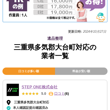
更新日時:
2024年10月27日
遺品整理
三重県多気郡大台町対応の
業者一覧
口コミが多い順
料金が安い順
STEP ONE株式会社
★★★★★
★★★★★
5.0
口コミ
(6)
三重県多気郡大台町対応
本人確認証提出確認済み