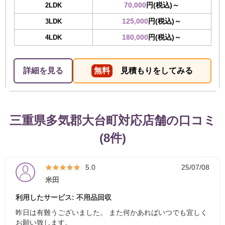
70,000
円(税込)～
2LDK
125,000
円(税込)～
3LDK
180,000
円(税込)～
4LDK
詳細を見る
無料
見積もりをしてみる
三重県多気郡大台町対応店舗の口コミ
(8件)
★★★★★
★★★★★
5.0
25/07/08
米田
利用したサービス: 不用品回収
昨日は有難うございました。 また何かあればいつでも宜しく
お願い致します。