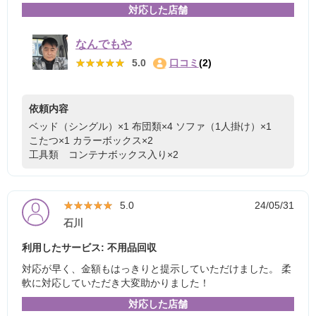
対応した店舗
なんでもや
★★★★★
★★★★★
5.0
口コミ
(2)
依頼内容
ベッド（シングル）×1
布団類×4
ソファ（1人掛け）×1
こたつ×1
カラーボックス×2
工具類 コンテナボックス入り×2
★★★★★
★★★★★
5.0
24/05/31
石川
利用したサービス: 不用品回収
対応が早く、金額もはっきりと提示していただけました。 柔
軟に対応していただき大変助かりました！
対応した店舗