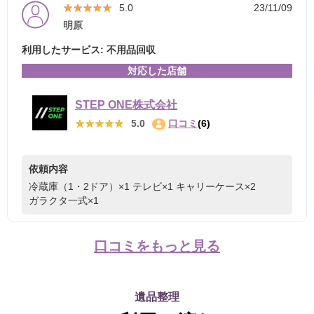
★★★★★
★★★★★
5.0
23/11/09
明原
利用したサービス: 不用品回収
対応した店舗
STEP ONE株式会社
★★★★★
★★★★★
5.0
口コミ
(6)
依頼内容
冷蔵庫（1・2ドア）×1
テレビ×1
キャリーケース×2
ガラクタ一式×1
口コミをもっと見る
遺品整理