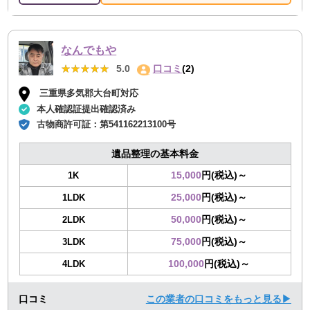
なんでもや
★★★★★
★★★★★
5.0
口コミ
(2)
三重県多気郡大台町対応
本人確認証提出確認済み
古物商許可証：
第541162213100号
遺品整理の基本料金
15,000
円(税込)～
1K
25,000
円(税込)～
1LDK
50,000
円(税込)～
2LDK
75,000
円(税込)～
3LDK
100,000
円(税込)～
4LDK
口コミ
この業者の口コミをもっと見る▶