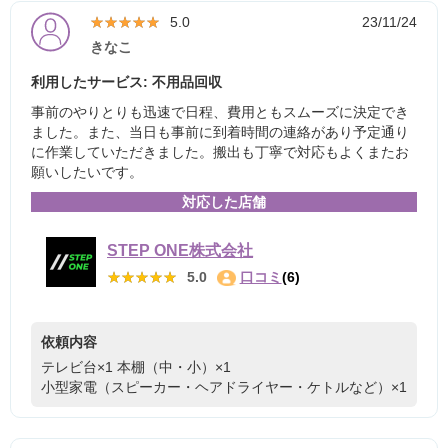
★★★★★
★★★★★
5.0
23/11/24
きなこ
利用したサービス: 不用品回収
事前のやりとりも迅速で日程、費用ともスムーズに決定でき
ました。また、当日も事前に到着時間の連絡があり予定通り
に作業していただきました。搬出も丁寧で対応もよくまたお
願いしたいです。
対応した店舗
STEP ONE株式会社
★★★★★
★★★★★
5.0
口コミ
(6)
依頼内容
テレビ台×1
本棚（中・小）×1
小型家電（スピーカー・ヘアドライヤー・ケトルなど）×1