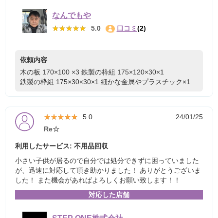
なんでもや
★★★★★
★★★★★
5.0
口コミ
(2)
依頼内容
木の板 170×100 ×3
鉄製の枠組 175×120×30×1
鉄製の枠組 175×30×30×1
細かな金属やプラスチック×1
★★★★★
★★★★★
5.0
24/01/25
Re☆
利用したサービス: 不用品回収
小さい子供が居るので自分では処分できずに困っていました
が、迅速に対応して頂き助かりました！ ありがとうございま
した！ また機会があればよろしくお願い致します！！
対応した店舗