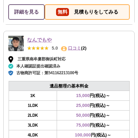
詳細を見る
無料
見積もりをしてみる
なんでもや
★★★★★
★★★★★
5.0
口コミ
(2)
三重県南牟婁郡御浜町対応
本人確認証提出確認済み
古物商許可証：
第541162213100号
遺品整理の基本料金
15,000
円(税込)～
1K
25,000
円(税込)～
1LDK
50,000
円(税込)～
2LDK
75,000
円(税込)～
3LDK
100,000
円(税込)～
4LDK