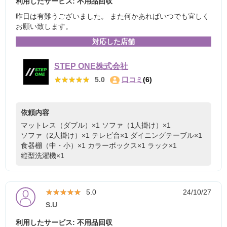
利用したサービス: 不用品回収
昨日は有難うございました。 また何かあればいつでも宜しく
お願い致します。
対応した店舗
STEP ONE株式会社
★★★★★
★★★★★
5.0
口コミ
(6)
依頼内容
マットレス（ダブル）×1
ソファ（1人掛け）×1
ソファ（2人掛け）×1
テレビ台×1
ダイニングテーブル×1
食器棚（中・小）×1
カラーボックス×1
ラック×1
縦型洗濯機×1
★★★★★
★★★★★
5.0
24/10/27
S.U
利用したサービス: 不用品回収