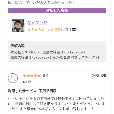
軟に対応していただき大変助かりました！
対応した店舗
なんでもや
★★★★★
★★★★★
5.0
口コミ
(2)
依頼内容
木の板 170×100 ×3
鉄製の枠組 175×120×30×1
鉄製の枠組 175×30×30×1
細かな金属やプラスチック×1
★★★★★
★★★★★
5.0
24/01/25
Re☆
利用したサービス: 不用品回収
小さい子供が居るので自分では処分できずに困っていました
が、迅速に対応して頂き助かりました！ ありがとうございま
した！ また機会があればよろしくお願い致します！！