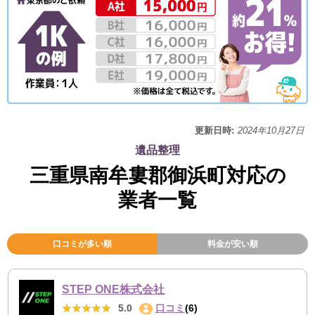
更新日時:
2024年10月27日
遺品整理
三重県南牟婁郡御浜町対応の
業者一覧
口コミが多い順
料金が安い順
STEP ONE株式会社
★★★★★
★★★★★
5.0
口コミ
(6)