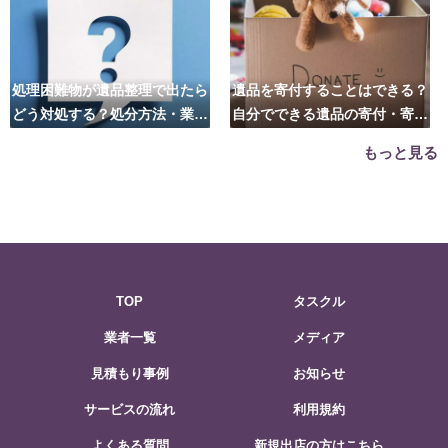
処理困難物が遺品整理で出たら
遺品を寄付することはできる？
どう対処する？処分方法・業者
自分でできる遺品の寄付・寄贈
の選び方は？
先はこちら
もっと見る
TOP
タスクル
業者一覧
メディア
見積もり事例
お知らせ
サービスの流れ
利用規約
よくある質問
新規出店の方はこちら