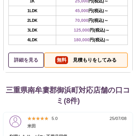
25,000
円(税込)～
1K
45,000
円(税込)～
1LDK
70,000
円(税込)～
2LDK
125,000
円(税込)～
3LDK
180,000
円(税込)～
4LDK
詳細を見る
無料
見積もりをしてみる
三重県南牟婁郡御浜町対応店舗の口コ
ミ(8件)
★★★★★
★★★★★
5.0
25/07/08
米田