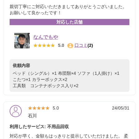
親切丁寧にご対応いただきましてありがとうございました。
お願いして良かったです！
対応した店舗
なんでもや
★★★★★
★★★★★
5.0
口コミ
(2)
依頼内容
ベッド（シングル）×1
布団類×4
ソファ（1人掛け）×1
こたつ×1
カラーボックス×2
工具類 コンテナボックス入り×2
★★★★★
★★★★★
5.0
24/05/31
石川
利用したサービス: 不用品回収
対応が早く、金額もはっきりと提示していただけました。 柔