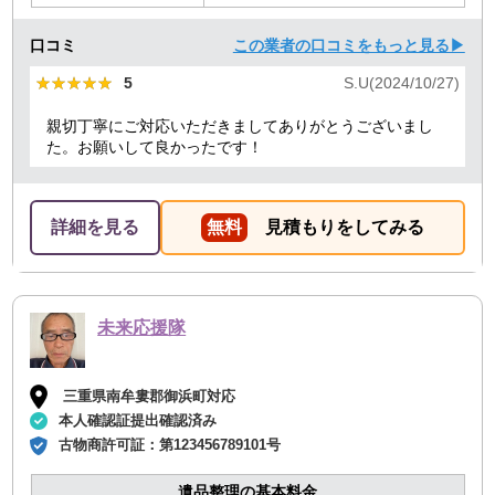
口コミ
この業者の口コミをもっと見る▶
★★★★★
★★★★★
5
S.U(2024/10/27)
親切丁寧にご対応いただきましてありがとうございまし
た。お願いして良かったです！
詳細を見る
無料
見積もりをしてみる
未来応援隊
三重県南牟婁郡御浜町対応
本人確認証提出確認済み
古物商許可証：
第123456789101号
遺品整理の基本料金