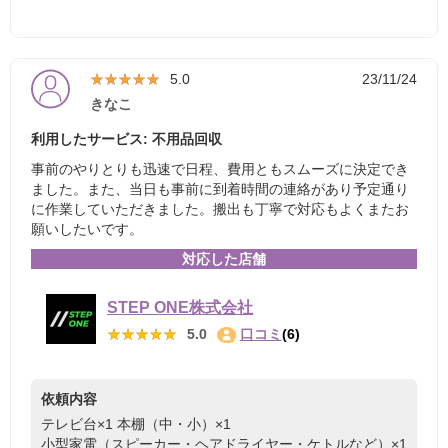
★★★★★
★★★★★
5.0
23/11/24
きなこ
利用したサービス: 不用品回収
事前のやりとりも迅速で日程、費用ともスムーズに決定でき
ました。また、当日も事前に到着時間の連絡があり予定通り
に作業していただきました。搬出も丁寧で対応もよくまたお
願いしたいです。
対応した店舗
STEP ONE株式会社
★★★★★
★★★★★
5.0
口コミ
(6)
依頼内容
テレビ台×1
本棚（中・小）×1
小型家電（スピーカー・ヘアドライヤー・ケトルなど）×1