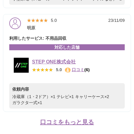
★★★★★
★★★★★
5.0
23/11/09
明原
利用したサービス: 不用品回収
対応した店舗
STEP ONE株式会社
★★★★★
★★★★★
5.0
口コミ
(6)
依頼内容
冷蔵庫（1・2ドア）×1
テレビ×1
キャリーケース×2
ガラクタ一式×1
口コミをもっと見る