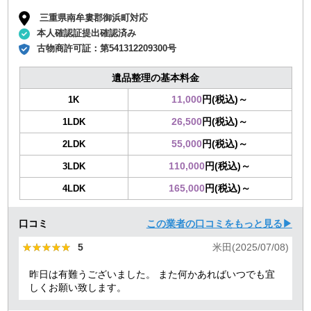
三重県南牟婁郡御浜町対応
本人確認証提出確認済み
古物商許可証：
第541312209300号
遺品整理の基本料金
11,000
円(税込)～
1K
26,500
円(税込)～
1LDK
55,000
円(税込)～
2LDK
110,000
円(税込)～
3LDK
165,000
円(税込)～
4LDK
口コミ
この業者の口コミをもっと見る▶
★★★★★
★★★★★
5
米田(2025/07/08)
昨日は有難うございました。 また何かあればいつでも宜
しくお願い致します。