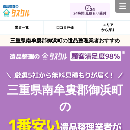
24時間 見積もり受付
エリア
業者一覧
口コミ評価
から探す
三重県南牟婁郡御浜町の遺品整理業者おすすめ
三重県南牟婁郡御浜町
の