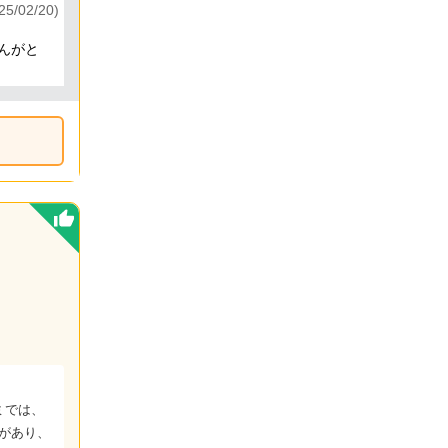
5/02/20)
んがと
ミでは、
績があり、