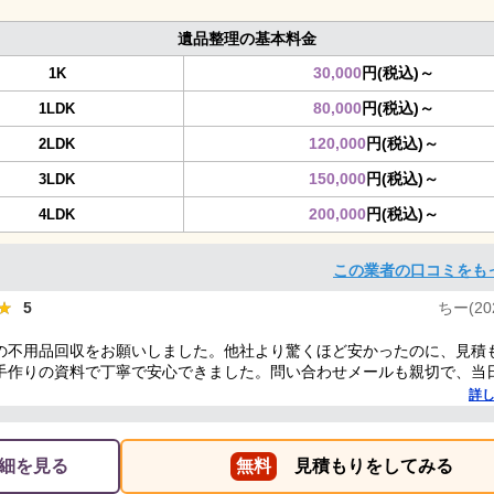
遺品整理の基本料金
30,000
円(税込)～
1K
80,000
円(税込)～
1LDK
120,000
円(税込)～
2LDK
150,000
円(税込)～
3LDK
200,000
円(税込)～
4LDK
この業者の口コミをも
★
★
5
ちー(202
の不用品回収をお願いしました。他社より驚くほど安かったのに、見積
手作りの資料で丁寧で安心できました。問い合わせメールも親切で、当
挨拶や作業が丁寧で大満足！またぜひ利用したいし、友人にも紹介した
詳
とうございました！
細を見る
無料
見積もりをしてみる