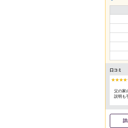
口コミ
★★★★
★★★★
父の家
説明も
ッフも
ありが
詳