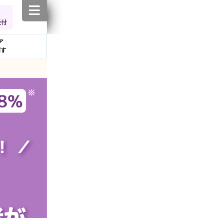
受付
ア
探す