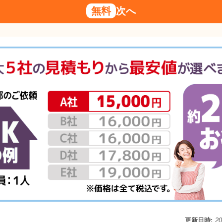
無料
次へ
更新日時:
2