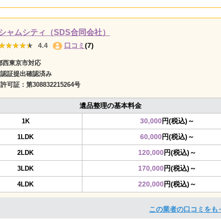
シャムシティ（SDS合同会社）
★★★★★
★★★★★
4.4
口コミ
(7)
都西東京市対応
確認証提出確認済み
商許可証：
第308832215264号
遺品整理の基本料金
30,000
円(税込)～
1K
60,000
円(税込)～
1LDK
120,000
円(税込)～
2LDK
170,000
円(税込)～
3LDK
220,000
円(税込)～
4LDK
この業者の口コミをも