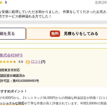
★
★
5
北井(202
を安価に処理していただき助かりました。 作業をしてくださったお兄さ
切でサービス精神溢れる方でした！
細を見る
無料
見積もりをしてみる
株式会社MFS
★★★★★
★★★★★
4.6
口コミ
(7)
都西東京市対応
確認証提出確認済み
商許可証：
第451430009493号
おすすめポイント！
9,800円から、2トントラック34,000円からの
明確な料金設定
が特徴！口コ
ッショナルな対応
や
丁寧な作業
が高く評価されています。年間3,000件の実