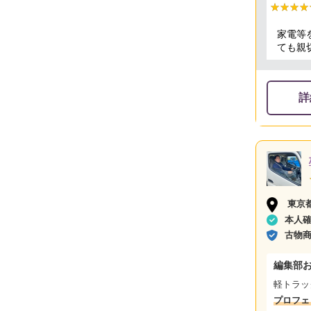
★★★★
★★★★
家電等
ても親
詳
東京
本人
古物
編集部
軽トラック
プロフェ