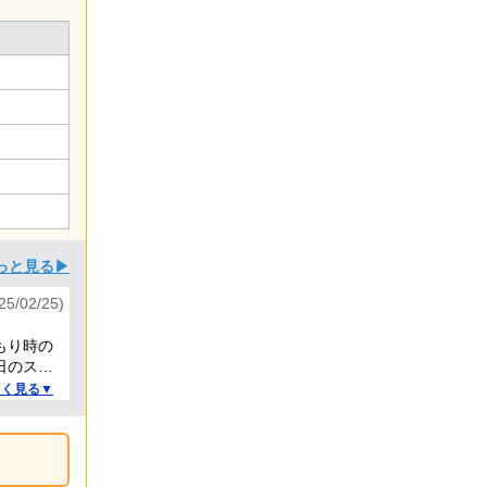
っと見る▶
5/02/25)
もり時の
日のスタ
いです。
しく見る▼