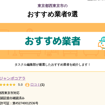
東京都西東京市の
おすすめ業者9選
タスクル編集部が厳選したおすすめ業者を紹介します！
ジャンボコアラ
★★★★★
★★★★★
5.0
口コミ
(1)
都西東京市対応
確認証提出確認済み
商許可証：
第452740012536号