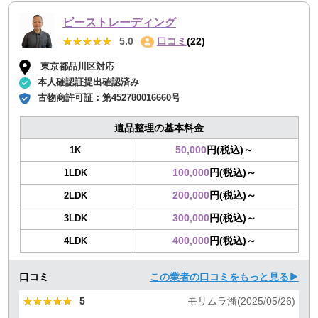
ピーストレーディング
★★★★★
★★★★★
5.0
口コミ
(22)
東京都品川区対応
本人確認証提出確認済み
古物商許可証：
第452780016660号
遺品整理の基本料金
50,000
円(税込)～
1K
100,000
円(税込)～
1LDK
200,000
円(税込)～
2LDK
300,000
円(税込)～
3LDK
400,000
円(税込)～
4LDK
口コミ
この業者の口コミをもっと見る▶
★★★★★
★★★★★
5
モリムラ潘(2025/05/26)