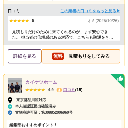
口コミ
この業者の口コミをもっと見る▶
★★★★★
★★★★★
5
オミ(2025/10/26)
見積もりだけのために来てくれるのが、まず安心でき
た。 担当者の信頼感のある対応で、こちらも融通をきか
せることで、結果的にもっとも安い価格でお願いでき
た。 前日当日の急な依頼にも柔軟に丁寧に対応してくだ
さり、ありがたかったので満点にしました。
詳細を見る
無料
見積もりをしてみる
カイケツホーム
★★★★★
★★★★★
4.9
口コミ
(15)
東京都品川区対応
本人確認証提出確認済み
古物商許可証：
第308852006960号
編集部おすすめポイント！