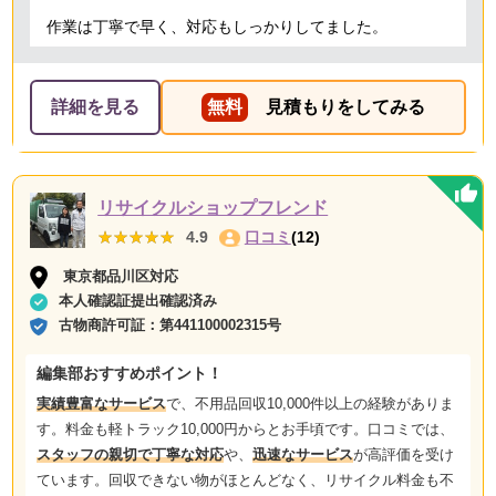
作業は丁寧で早く、対応もしっかりしてました。
詳細を見る
無料
見積もりをしてみる
リサイクルショップフレンド
★★★★★
★★★★★
4.9
口コミ
(12)
東京都品川区対応
本人確認証提出確認済み
古物商許可証：
第441100002315号
編集部おすすめポイント！
実績豊富なサービス
で、不用品回収10,000件以上の経験がありま
す。料金も軽トラック10,000円からとお手頃です。口コミでは、
スタッフの親切で丁寧な対応
や、
迅速なサービス
が高評価を受け
ています。回収できない物がほとんどなく、リサイクル料金も不