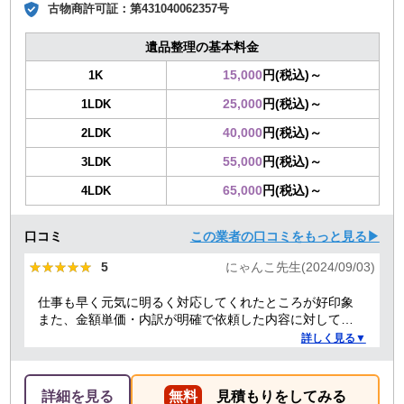
古物商許可証：
第431040062357号
遺品整理の基本料金
15,000
円(税込)～
1K
25,000
円(税込)～
1LDK
40,000
円(税込)～
2LDK
55,000
円(税込)～
3LDK
65,000
円(税込)～
4LDK
口コミ
この業者の口コミをもっと見る▶
★★★★★
★★★★★
5
にゃんこ先生(2024/09/03)
仕事も早く元気に明るく対応してくれたところが好印象
また、金額単価・内訳が明確で依頼した内容に対しての
金額も納得した。
詳しく見る▼
詳細を見る
無料
見積もりをしてみる