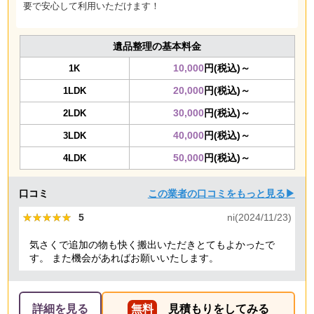
要で安心して利用いただけます！
遺品整理の基本料金
10,000
円(税込)～
1K
20,000
円(税込)～
1LDK
30,000
円(税込)～
2LDK
40,000
円(税込)～
3LDK
50,000
円(税込)～
4LDK
口コミ
この業者の口コミをもっと見る▶
★★★★★
★★★★★
5
ni(2024/11/23)
気さくで追加の物も快く搬出いただきとてもよかったで
す。 また機会があればお願いいたします。
詳細を見る
無料
見積もりをしてみる