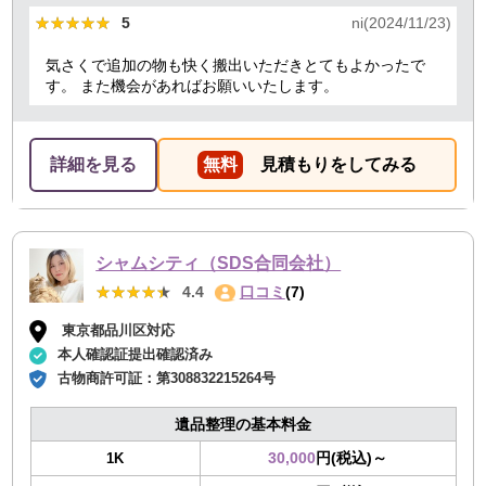
★★★★★
★★★★★
5
ni(2024/11/23)
気さくで追加の物も快く搬出いただきとてもよかったで
す。 また機会があればお願いいたします。
詳細を見る
無料
見積もりをしてみる
シャムシティ（SDS合同会社）
★★★★★
★★★★★
4.4
口コミ
(7)
東京都品川区対応
本人確認証提出確認済み
古物商許可証：
第308832215264号
遺品整理の基本料金
30,000
円(税込)～
1K