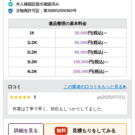
本人確認証提出確認済み
古物商許可証：
第308852006960号
遺品整理の基本料金
30,000
円(税込)～
1K
50,000
円(税込)～
1LDK
80,000
円(税込)～
2LDK
150,000
円(税込)～
3LDK
200,000
円(税込)～
4LDK
口コミ
この業者の口コミをもっと見る▶
★★★★★
★★★★★
5
jp(2025/07/21)
作業は丁寧で早く、対応もしっかりしてました。
詳細を見る
無料
見積もりをしてみる