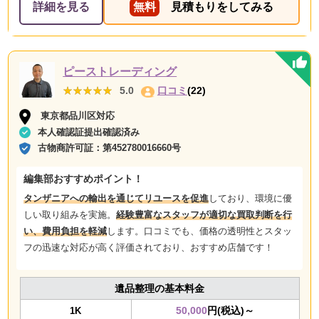
詳細を見る
無料
見積もりをしてみる
ピーストレーディング
★★★★★
★★★★★
5.0
口コミ
(22)
東京都品川区対応
本人確認証提出確認済み
古物商許可証：
第452780016660号
編集部おすすめポイント！
タンザニアへの輸出を通じてリユースを促進
しており、環境に優
しい取り組みを実施。
経験豊富なスタッフが適切な買取判断を行
い、費用負担を軽減
します。口コミでも、価格の透明性とスタッ
フの迅速な対応が高く評価されており、おすすめ店舗です！
遺品整理の基本料金
50,000
円(税込)～
1K