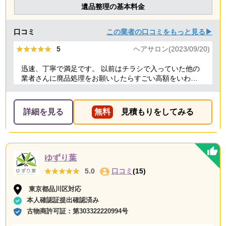
遺品整理の基本料金
口コミ
この業者の口コミをもっと見る▶
★★★★★
★★★★★
5
ヘアサロン(2023/09/20)
迅速、丁寧で満足です。 以前はチラシで入っていた他の
業者さんに廃品処理をお願いしたらすごい高額をいわれ
たことがありましたが、クリーランドさんは提示額通り
でした。 安心できたので、また機会があればお願いしよ
うと思っております。
詳細を見る
無料
見積もりをしてみる
ゆずり葉
★★★★★
★★★★★
5.0
口コミ
(15)
東京都品川区対応
本人確認証提出確認済み
古物商許可証：
第303322220994号