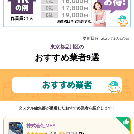
更新日時:
2025年10月26日
東京都品川区の
おすすめ業者9選
タスクル編集部が厳選したおすすめ業者を紹介します！
株式会社MFS
★★★★★
★★★★★
4.6
口コミ
(7)