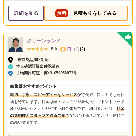
詳細を見る
無料
見積もりをしてみる
クリーンランド
★★★★★
★★★★★
5.0
口コミ
(2)
東京都品川区対応
本人確認証提出確認済み
古物商許可証：
第431050058873号
編集部おすすめポイント！
親切、丁寧、スピーディーなサービス
が特長で、口コミでも高評
価を得ています。料金は軽トラック7,000円から、2トントラック
25,000円からとわかりやすい料金体系です。利用者からは、
料金
の透明性とスタッフの対応の良さ
が特に評価されており、信頼性
の高い業者です。