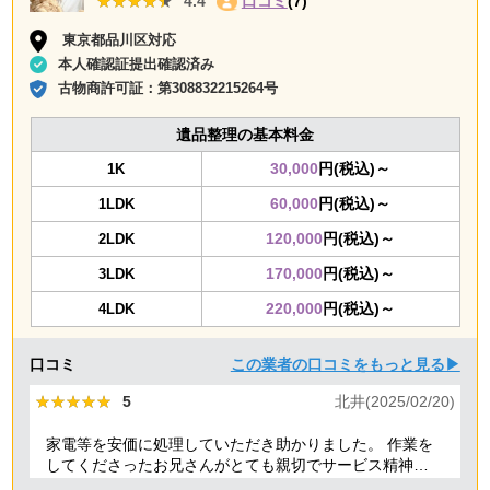
★★★★★
★★★★★
4.4
口コミ
(7)
東京都品川区対応
本人確認証提出確認済み
古物商許可証：
第308832215264号
遺品整理の基本料金
30,000
円(税込)～
1K
60,000
円(税込)～
1LDK
120,000
円(税込)～
2LDK
170,000
円(税込)～
3LDK
220,000
円(税込)～
4LDK
口コミ
この業者の口コミをもっと見る▶
★★★★★
★★★★★
5
北井(2025/02/20)
家電等を安価に処理していただき助かりました。 作業を
してくださったお兄さんがとても親切でサービス精神溢
れる方でした！