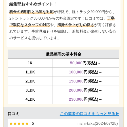
編集部おすすめポイント！
料金の透明性と迅速な対応
が特徴で、軽トラック20,000円から、
2トントラック35,000円からの料金設定です！口コミでは、
丁寧
で親切なスタッフの対応
や、
清掃の仕上がりの良さ
が高く評価さ
れています。事前見積もりを徹底し、追加料金が発生しない安心
のサービスを提供しています。
遺品整理の基本料金
50,000
円(税込)～
1K
100,000
円(税込)～
1LDK
150,000
円(税込)～
2LDK
200,000
円(税込)～
3LDK
230,000
円(税込)～
4LDK
口コミ
この業者の口コミをもっと見る▶
★★★★★
★★★★★
5
nishi-taka(2024/07/25)