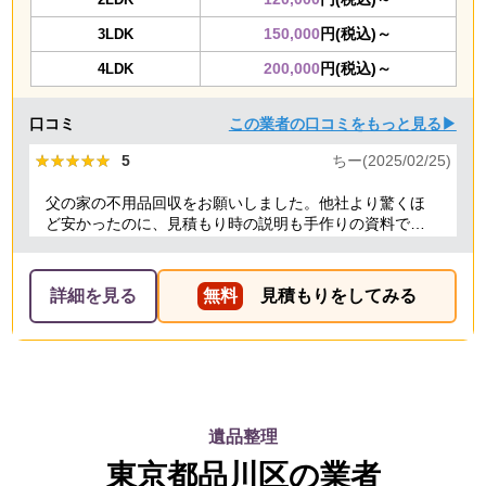
150,000
円(税込)～
3LDK
200,000
円(税込)～
4LDK
口コミ
この業者の口コミをもっと見る▶
★★★★★
★★★★★
5
ちー(2025/02/25)
父の家の不用品回収をお願いしました。他社より驚くほ
ど安かったのに、見積もり時の説明も手作りの資料で丁
寧で安心できました。問い合わせメールも親切で、当日
のスタッフも挨拶や作業が丁寧で大満足！またぜひ利用
したいし、友人にも紹介したいです。ありがとうござい
詳細を見る
無料
見積もりをしてみる
ました！
遺品整理
東京都品川区の業者