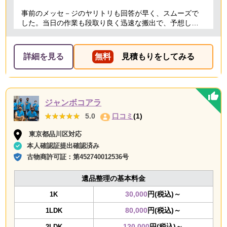
事前のメッセ－ジのヤリトリも回答が早く、スムーズで
した。当日の作業も段取り良く迅速な搬出で、予想して
いた時間よりも短時間で完了。 事前打ち合わせ・当日作
業とも全体的に好感がもて、今後何かある時はまた依頼
したくなるような感想です。
詳細を見る
無料
見積もりをしてみる
ジャンボコアラ
★★★★★
★★★★★
5.0
口コミ
(1)
東京都品川区対応
本人確認証提出確認済み
古物商許可証：
第452740012536号
遺品整理の基本料金
30,000
円(税込)～
1K
80,000
円(税込)～
1LDK
120,000
円(税込)～
2LDK