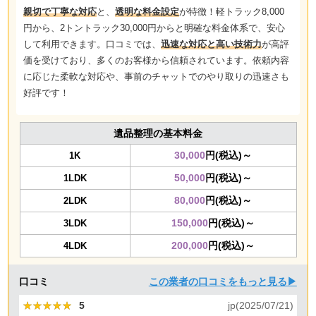
親切で丁寧な対応
と、
透明な料金設定
が特徴！軽トラック8,000
円から、2トントラック30,000円からと明確な料金体系で、安心
して利用できます。口コミでは、
迅速な対応と高い技術力
が高評
価を受けており、多くのお客様から信頼されています。依頼内容
に応じた柔軟な対応や、事前のチャットでのやり取りの迅速さも
好評です！
遺品整理の基本料金
30,000
円(税込)～
1K
50,000
円(税込)～
1LDK
80,000
円(税込)～
2LDK
150,000
円(税込)～
3LDK
200,000
円(税込)～
4LDK
口コミ
この業者の口コミをもっと見る▶
★★★★★
★★★★★
5
jp(2025/07/21)