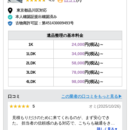
★★★★★
★★★★★
4.6
口コミ
(7)
東京都品川区対応
本人確認証提出確認済み
古物商許可証：
第451430009493号
遺品整理の基本料金
24,000
円(税込)～
1K
34,000
円(税込)～
1LDK
58,000
円(税込)～
2LDK
78,000
円(税込)～
3LDK
98,000
円(税込)～
4LDK
口コミ
この業者の口コミをもっと見る▶
★★★★★
★★★★★
5
オミ(2025/10/26)
見積もりだけのために来てくれるのが、まず安心でき
た。 担当者の信頼感のある対応で、こちらも融通をきか
せることで、結果的にもっとも安い価格でお願いでき
詳しく見る▼