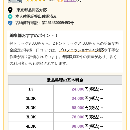
東京都品川区対応
本人確認証提出確認済み
古物商許可証：
第451430009493号
編集部おすすめポイント！
軽トラック9,800円から、2トントラック34,000円からの
明確な料
金設定
が特徴！口コミでは、
プロフェッショナルな対応
や
丁寧な
作業
が高く評価されています。年間3,000件の実績があり、多く
の利用者からも信頼されています。
遺品整理の基本料金
24,000
円(税込)～
1K
34,000
円(税込)～
1LDK
58,000
円(税込)～
2LDK
78,000
円(税込)～
3LDK
98,000
円(税込)～
4LDK