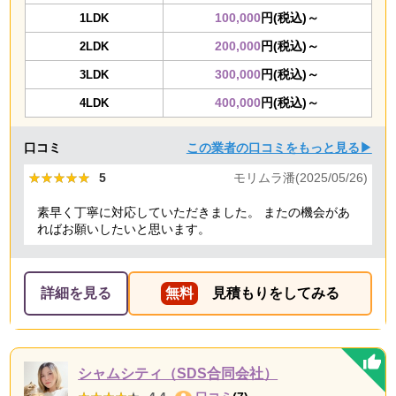
100,000
円(税込)～
1LDK
200,000
円(税込)～
2LDK
300,000
円(税込)～
3LDK
400,000
円(税込)～
4LDK
口コミ
この業者の口コミをもっと見る▶
★★★★★
★★★★★
5
モリムラ潘(2025/05/26)
素早く丁寧に対応していただきました。 またの機会があ
ればお願いしたいと思います。
詳細を見る
無料
見積もりをしてみる
シャムシティ（SDS合同会社）