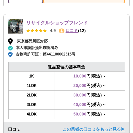
リサイクルショップフレンド
★★★★★
★★★★★
4.9
口コミ
(12)
東京都品川区対応
本人確認証提出確認済み
古物商許可証：
第441100002315号
遺品整理の基本料金
10,000
円(税込)～
1K
20,000
円(税込)～
1LDK
30,000
円(税込)～
2LDK
40,000
円(税込)～
3LDK
50,000
円(税込)～
4LDK
口コミ
この業者の口コミをもっと見る▶