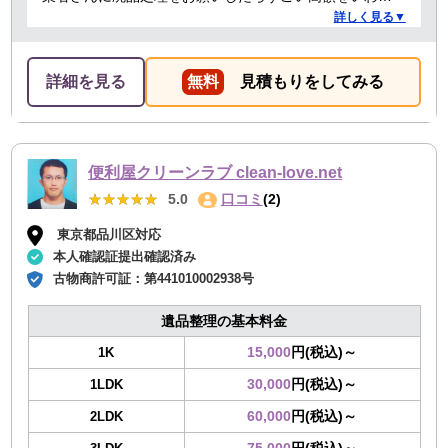
たことがありましたが、クリーランドさんは提示額通り
詳しく見る▼
でした。 安心できたので、また機会があればお願いしよ
うと思っております。
詳細を見る
無料
見積もりをしてみる
便利屋クリーンラブ clean-love.net
★★★★★
★★★★★
5.0
口コミ
(2)
東京都品川区対応
本人確認証提出確認済み
古物商許可証：
第441010002938号
遺品整理の基本料金
15,000
円(税込)～
1K
30,000
円(税込)～
1LDK
60,000
円(税込)～
2LDK
75,000
円(税込)～