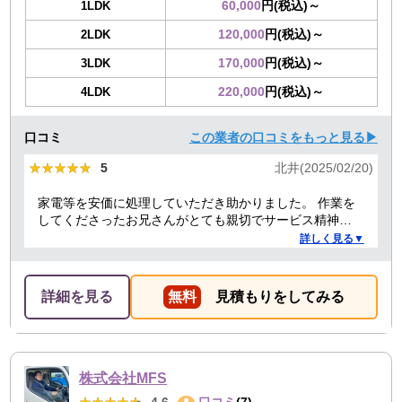
60,000
円(税込)～
1LDK
120,000
円(税込)～
2LDK
170,000
円(税込)～
3LDK
220,000
円(税込)～
4LDK
口コミ
この業者の口コミをもっと見る▶
★★★★★
★★★★★
5
北井(2025/02/20)
家電等を安価に処理していただき助かりました。 作業を
してくださったお兄さんがとても親切でサービス精神溢
れる方でした！
詳しく見る▼
詳細を見る
無料
見積もりをしてみる
株式会社MFS