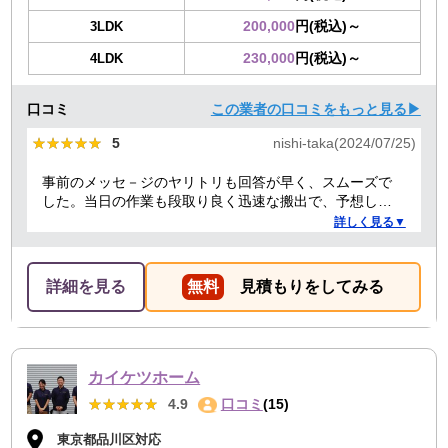
200,000
円(税込)～
3LDK
230,000
円(税込)～
4LDK
口コミ
この業者の口コミをもっと見る▶
★★★★★
★★★★★
5
nishi-taka(2024/07/25)
事前のメッセ－ジのヤリトリも回答が早く、スムーズで
した。当日の作業も段取り良く迅速な搬出で、予想して
いた時間よりも短時間で完了。 事前打ち合わせ・当日作
詳しく見る▼
業とも全体的に好感がもて、今後何かある時はまた依頼
したくなるような感想です。
詳細を見る
無料
見積もりをしてみる
カイケツホーム
★★★★★
★★★★★
4.9
口コミ
(15)
東京都品川区対応