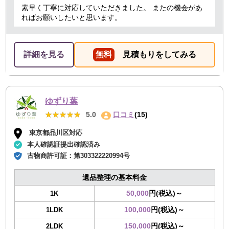
素早く丁寧に対応していただきました。 またの機会があ
ればお願いしたいと思います。
詳細を見る
無料
見積もりをしてみる
ゆずり葉
★★★★★
★★★★★
5.0
口コミ
(15)
東京都品川区対応
本人確認証提出確認済み
古物商許可証：
第303322220994号
遺品整理の基本料金
50,000
円(税込)～
1K
100,000
円(税込)～
1LDK
150,000
円(税込)～
2LDK