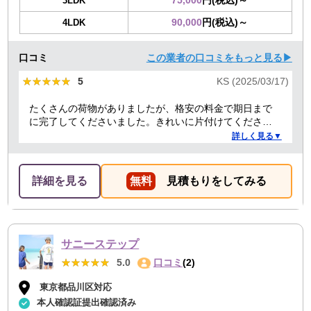
3LDK
90,000
円(税込)～
4LDK
口コミ
この業者の口コミをもっと見る▶
★★★★★
★★★★★
5
KS (2025/03/17)
たくさんの荷物がありましたが、格安の料金で期日まで
に完了してくださいました。きれいに片付けてくださり
ありがとうございました。作業の進捗も報告してくださ
詳しく見る▼
り安心できました。
詳細を見る
無料
見積もりをしてみる
サニーステップ
★★★★★
★★★★★
5.0
口コミ
(2)
東京都品川区対応
本人確認証提出確認済み