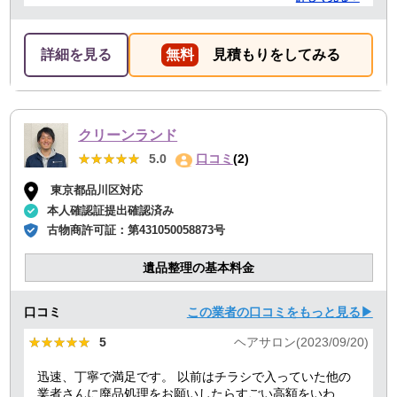
た。 前日当日の急な依頼にも柔軟に丁寧に対応してくだ
さり、ありがたかったので満点にしました。
詳細を見る
無料
見積もりをしてみる
クリーンランド
★★★★★
★★★★★
5.0
口コミ
(2)
東京都品川区対応
本人確認証提出確認済み
古物商許可証：
第431050058873号
遺品整理の基本料金
口コミ
この業者の口コミをもっと見る▶
★★★★★
★★★★★
5
ヘアサロン(2023/09/20)
迅速、丁寧で満足です。 以前はチラシで入っていた他の
業者さんに廃品処理をお願いしたらすごい高額をいわれ