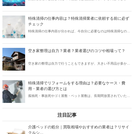
通常の清掃では落としきれない汚れがある事故物件の場合、特殊清掃
を検討しましょう。この記事ではどのような状況で特殊清掃が必要な
のかという点について解説します。感染症にならないためにすれば良
特殊清掃の仕事内容は？特殊清掃業者に依頼する前に必ず
い注意点も詳しく紹介するので、最後までチェックしましょう。
チェック
特殊清掃の仕事内容が分かれば、今自分に必要なのは特殊清掃なのか
通常の清掃なのかが分かります。もし特殊清掃のサービスに含まれる
ような状況でしたら迷わず専門業者に依頼しましょう。この記事では
特殊清掃の仕事内容について詳しく紹介します。この記事を参考に素
空き家整理は自力？業者？業者選びのコツや相場って？
早く正しい判断ができるようになりましょう。
空き家の整理は自力で行うこともできますが、大きい不用品が多かっ
たり、放置された時間が長いようであれば専門業者への依頼がおすす
め。本記事では、空き家の状態に合った業者の選び方や、費用相場を
解説しています。これから空き家を整理する人におすすめの記事で
特殊清掃でリフォームをする理由は？必要なケース・費
す。
用・業者の選び方とは
孤独死・事故死やゴミ屋敷・ペット屋敷は、長期間放置されていた場
合リフォームが必要になるケースが多いもの。そんな時「リフォーム
会社と特殊清掃、どちらがお得？」と悩んだり「掃除で落としきれな
いの？」と疑問に思うことがあるでしょう。本記事は、特殊清掃業者
注目記事
がリフォームをする必要性と費用相場、業者の選び方についての解説
記事です。これから特殊清掃業者を選ぶ方におすすめの記事になって
介護ベッドの処分｜買取相場やおすすめの業者は？リサイ
おります。
クルシ...