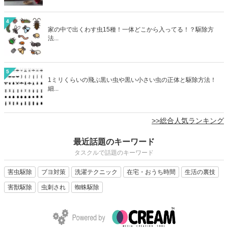
4
家の中で出くわす虫15種！一体どこから入ってる！？駆除方
法...
5
1ミリくらいの飛ぶ黒い虫や黒い小さい虫の正体と駆除方法！
細...
>>総合人気ランキング
最近話題のキーワード
タスクルで話題のキーワード
害虫駆除
ブヨ対策
洗濯テクニック
在宅・おうち時間
生活の裏技
害獣駆除
虫刺され
蜘蛛駆除