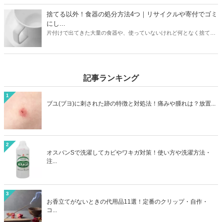
介。ニトリや象印など大衆メーカーの加湿器はどう処分するのがいい
のか？ヤマダ電機などの家電量販店で引き取りはあるのか？なども解
捨てる以外！食器の処分方法4つ｜リサイクルや寄付でゴミ
説しています。お持ちの加湿器のメーカーや状態に合わせて、最もお
にし...
得に加湿器を処分する方法を見つけましょう。
片付けで出てきた大量の食器や、使っていないけれど何となく捨てに
くい食器。処分方法に困っている方は必見です。本記事ではゴミとし
て捨てる以外の食器の処分方法4つをご紹介。リサイクルショップで
売るほかに、食器は寄付として処分できる可能性も高いアイテムで
す。処分方法に困っている食器も、本記事を読めばうしろめたい気分
記事ランキング
にならず処分することができますよ。
1
ブユ(ブヨ)に刺された跡の特徴と対処法！痛みや腫れは？放置...
2
オスバンSで洗濯してカビやワキガ対策！使い方や洗濯方法・
注...
3
お香立てがないときの代用品11選！定番のクリップ・自作・
コ...