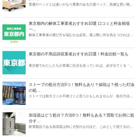
普通のベッドとは違いかなり重量のある介護ベッド。高価な買い物だ
っただけに処分するときは買取がベストですよね。本記事ではパラマ
ウントベッドやフランスベッドなどメーカーごとの介護ベッドの買取
相場や、おすすめの買取業者3つを紹介。リサイクルショップでの査
東京都内の解体工事業者おすすめ10選 口コミと料金相場
定額が簡単にわかるサービスあるので、ご自宅の介護ベッドがどのく
一...
らいで売れるのか？確認してみてください。
解体工事業者の選び方を悩むかは必見。選ぶ際に何を気をつければ良
いか、どのように選べばいいのか、そして実際におすすめな東京の解
体工事業者を10社紹介します。人生で何度も依頼するわけでは無いの
で、しっかりと慎重に選べるよう準備しましょう。
東京都の不用品回収業者おすすめ22選！料金比較一覧も
東京都でわたしたちが普通に生活を送っていれば、必ず出てくる「不
用品」。不用品の処分に困ったら、不用品回収業者に依頼をしてみて
はいかがでしょうか。あなたのニーズにぴったり合う不用品回収業者
を選ぶことで、不用品を便利でお得に処分をすることができますよ。
ストーブの処分方法5つ！無料もあり？値段は？残った灯油
の処...
ストーブは粗大ゴミか不燃ゴミと思うかもしれませんが、処分方法は
1つではありません。本記事では無料も有料も含めたストーブの処分
方法5つを紹介。有料の場合は処分にかかる値段についても触れてい
ます。また灯油の残りの処分方法も解説。ストーブと同時に処分して
加湿器はどう処分？方法6つ！無料もある？買取でお得に処
おくと忘れずにすみますよ。本記事を読んであなたの家のストーブの
分す...
メーカーや状態に合わせた最もお得な処分方法を見つけましょう。
家電製品である加湿器は特に大型のものほど、ごみとして捨てるのは
損した気持ちになりますよね。本記事では加湿器の処分方法6つを紹