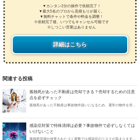
▼カンタン2分の操作で依頼完了！
▼最大5名のプロから見積もりが届く。
▼無料チャットで条件や料金を調整！
※依頼完了後、いつでもキャンセル可能です
※しつこい営業はありません
詳細はこちら
関連する投稿
孤独死があった不動産は売却できる？売却するための注意
点を必ずチェック
孤独死があった不動産は事故物件扱いになるため、通常の物件を売却
する場合に比べて価格が下がることがあります。孤独死の状況により
事故物件扱いになるかどうかが決まります。この記事ではどのような
状況で事故物件扱いになるかという点から孤独死があった物件を売却
感染症対策で特殊清掃は必要？事故物件で必ずしなくては
するための注意点まで詳しく解説します。この記事を参考に事故物件
いけないこと
の正しい売却方法を学びましょう。
孤独死現場や放置されたゴミ屋敷では感染症のリスクが高まります。