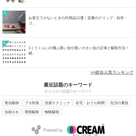
4
お香立てがないときの代用品11選！定番のクリップ・自作・
コ...
5
1ミリくらいの飛ぶ黒い虫や黒い小さい虫の正体と駆除方法！
細...
>>総合人気ランキング
最近話題のキーワード
タスクルで話題のキーワード
害虫駆除
ブヨ対策
洗濯テクニック
在宅・おうち時間
生活の裏技
虫刺され
害獣駆除
蜘蛛駆除