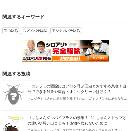
関連するキーワード
害虫駆除
スズメバチ駆除
アシナガバチ駆除
関連する投稿
トコジラミの駆除にはプロを呼ぶ理由とおすすめ業者！自
分でできる対策や重曹・オキシクリーンは効く？
トコジラミは人体に悪影響を及ぼすため、ゴキブリ以上に厄介な昆虫
です。もし家の中でトコジラミを見つけたらすぐに駆除が必要。本記
事ではトコジラミ駆除に対応してくれるおすすめの業者をご紹介しま
す。また重曹やオキシクリーンはトコジラミに効果的なのかなどにつ
ゴキちゃんグッバイプラスの効果！ゴキちゃんストップと
いても解説しました。凄まじい勢いでトコジラミが繁殖してしまう前
の違いや悪い口コミも！偽物を買わないために
に、対策をとりましょう。
ゴキちゃんグッバイプラスは本当に効果がある？ゴキちゃんストップ