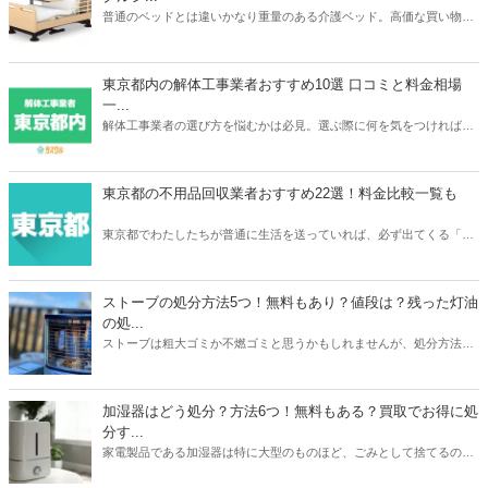
普通のベッドとは違いかなり重量のある介護ベッド。高価な買い物だ
っただけに処分するときは買取がベストですよね。本記事ではパラマ
ウントベッドやフランスベッドなどメーカーごとの介護ベッドの買取
相場や、おすすめの買取業者3つを紹介。リサイクルショップでの査
東京都内の解体工事業者おすすめ10選 口コミと料金相場
定額が簡単にわかるサービスあるので、ご自宅の介護ベッドがどのく
一...
らいで売れるのか？確認してみてください。
解体工事業者の選び方を悩むかは必見。選ぶ際に何を気をつければ良
いか、どのように選べばいいのか、そして実際におすすめな東京の解
体工事業者を10社紹介します。人生で何度も依頼するわけでは無いの
で、しっかりと慎重に選べるよう準備しましょう。
東京都の不用品回収業者おすすめ22選！料金比較一覧も
東京都でわたしたちが普通に生活を送っていれば、必ず出てくる「不
用品」。不用品の処分に困ったら、不用品回収業者に依頼をしてみて
はいかがでしょうか。あなたのニーズにぴったり合う不用品回収業者
を選ぶことで、不用品を便利でお得に処分をすることができますよ。
ストーブの処分方法5つ！無料もあり？値段は？残った灯油
の処...
ストーブは粗大ゴミか不燃ゴミと思うかもしれませんが、処分方法は
1つではありません。本記事では無料も有料も含めたストーブの処分
方法5つを紹介。有料の場合は処分にかかる値段についても触れてい
ます。また灯油の残りの処分方法も解説。ストーブと同時に処分して
加湿器はどう処分？方法6つ！無料もある？買取でお得に処
おくと忘れずにすみますよ。本記事を読んであなたの家のストーブの
分す...
メーカーや状態に合わせた最もお得な処分方法を見つけましょう。
家電製品である加湿器は特に大型のものほど、ごみとして捨てるのは
損した気持ちになりますよね。本記事では加湿器の処分方法6つを紹