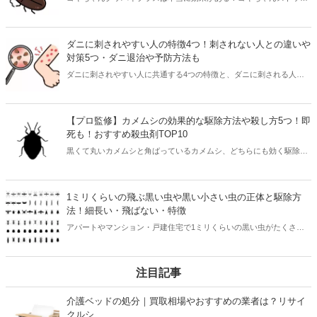
というのも見つけたけど、違いは何？ゴキちゃんグッバイプラスやゴ
キちゃんストップに興味はあるけど何だかよくわからないという方は
必見。本記事を読めばゴキちゃんグッバイプラスとゴキちゃんストッ
ダニに刺されやすい人の特徴4つ！刺されない人との違いや
プの違いだけでなく、効果や口コミ・ブラックキャップなどの市販品
対策5つ・ダニ退治や予防方法も
との違いや正規品の買い方まで丸わかりです。
ダニに刺されやすい人に共通する4つの特徴と、ダニに刺される人と
刺されない人の違い、今すぐできる対策を紹介。本記事を読んで「ダ
ニに噛まれやすい人の特徴」を知れば、効果的な対策をとることがで
きます。ダニ退治や予防法、刺されたときの対処法を知って、寝具や
【プロ監修】カメムシの効果的な駆除方法や殺し方5つ！即
ソファを快適に使える生活にしましょう。
死も！おすすめ殺虫剤TOP10
黒くて丸いカメムシと角ばっているカメムシ、どちらにも効く駆除方
法や臭いを放つスキを与えない即死させられる殺し方を紹介します。
洗濯物について悪臭を出すカメムシ。叩かずに退治する方法や殺虫剤
を撒くべき場所の紹介のほかに、カメムシ自体によく効くおすすめ殺
1ミリくらいの飛ぶ黒い虫や黒い小さい虫の正体と駆除方
虫剤をプロが解説します。
法！細長い・飛ばない・特徴
アパートやマンション・戸建住宅で1ミリくらいの黒い虫がたくさん
飛ぶ光景を見たり、黒い小さい虫が発生して悩んでいる人も多くいま
す。小さい虫でも大量発生すると非常に不快。本記事では1ミリくら
いの飛ぶ黒い虫や黒い小さい虫の種類や適切な駆除方法を紹介。虫の
注目記事
発生を予防するポイントもお伝えします！
介護ベッドの処分｜買取相場やおすすめの業者は？リサイ
クルシ...