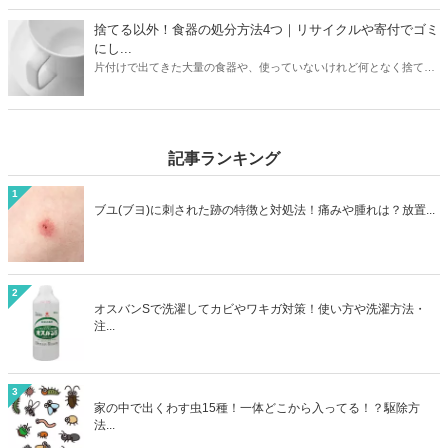
介。ニトリや象印など大衆メーカーの加湿器はどう処分するのがいい
のか？ヤマダ電機などの家電量販店で引き取りはあるのか？なども解
捨てる以外！食器の処分方法4つ｜リサイクルや寄付でゴミ
説しています。お持ちの加湿器のメーカーや状態に合わせて、最もお
にし...
得に加湿器を処分する方法を見つけましょう。
片付けで出てきた大量の食器や、使っていないけれど何となく捨てに
くい食器。処分方法に困っている方は必見です。本記事ではゴミとし
て捨てる以外の食器の処分方法4つをご紹介。リサイクルショップで
売るほかに、食器は寄付として処分できる可能性も高いアイテムで
す。処分方法に困っている食器も、本記事を読めばうしろめたい気分
記事ランキング
にならず処分することができますよ。
1
ブユ(ブヨ)に刺された跡の特徴と対処法！痛みや腫れは？放置...
2
オスバンSで洗濯してカビやワキガ対策！使い方や洗濯方法・
注...
3
家の中で出くわす虫15種！一体どこから入ってる！？駆除方
法...