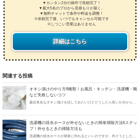
▼カンタン2分の操作で依頼完了！
▼最大5名のプロから見積もりが届く。
▼無料チャットで条件や料金を調整！
※依頼完了後、いつでもキャンセル可能です
※しつこい営業はありません
詳細はこちら
関連する投稿
オキシ漬けのやり方8種類！お風呂・キッチン・洗濯機・靴
など失敗しないコツ
最近有名なオキシ漬けを試してみたいけどどうしたら良いか分からな
いという人も多くいるのではないでしょうか。そのような方に分かり
やすくオキシ漬けのやり方を状況に合わせて紹介します。こちらの記
事を参考にぜひご自分の家で試してみましょう。
洗濯機の排水ホースが外せないときの簡単掃除方法6ステッ
プ！外せるときの掃除方法も
洗濯機の排水ホースが簡単に外れるといいのですが、外そうとしたけ