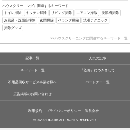
ハウスクリーニングに関連するキーワード
トイレ掃除
キッチン掃除
リビング掃除
エアコン掃除
洗濯槽掃除
お風呂・洗面所掃除
玄関掃除
ベランダ掃除
洗濯テクニック
掃除グッズ
>>ハウスクリーニングに関連するキーワード一覧
記事一覧
人気の記事
キーワード一覧
『監修』につきまして
不用品回収サービス事業者様へ
パートナー一覧
広告掲載のお問い合わせ
利用規約
プライバシーポリシー
運営会社
© 2020 SODA.Inc ALL RIGHTS RESERVED.