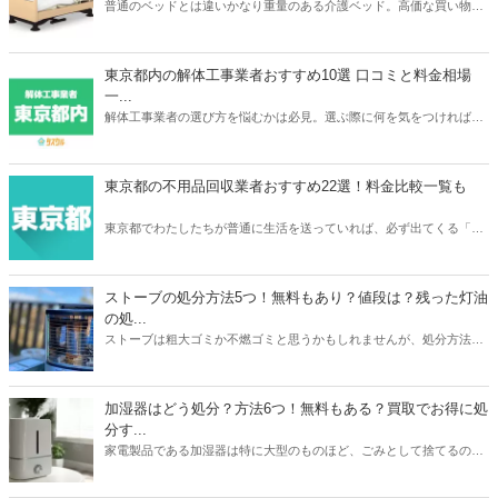
普通のベッドとは違いかなり重量のある介護ベッド。高価な買い物だ
っただけに処分するときは買取がベストですよね。本記事ではパラマ
ウントベッドやフランスベッドなどメーカーごとの介護ベッドの買取
相場や、おすすめの買取業者3つを紹介。リサイクルショップでの査
東京都内の解体工事業者おすすめ10選 口コミと料金相場
定額が簡単にわかるサービスあるので、ご自宅の介護ベッドがどのく
一...
らいで売れるのか？確認してみてください。
解体工事業者の選び方を悩むかは必見。選ぶ際に何を気をつければ良
いか、どのように選べばいいのか、そして実際におすすめな東京の解
体工事業者を10社紹介します。人生で何度も依頼するわけでは無いの
で、しっかりと慎重に選べるよう準備しましょう。
東京都の不用品回収業者おすすめ22選！料金比較一覧も
東京都でわたしたちが普通に生活を送っていれば、必ず出てくる「不
用品」。不用品の処分に困ったら、不用品回収業者に依頼をしてみて
はいかがでしょうか。あなたのニーズにぴったり合う不用品回収業者
を選ぶことで、不用品を便利でお得に処分をすることができますよ。
ストーブの処分方法5つ！無料もあり？値段は？残った灯油
の処...
ストーブは粗大ゴミか不燃ゴミと思うかもしれませんが、処分方法は
1つではありません。本記事では無料も有料も含めたストーブの処分
方法5つを紹介。有料の場合は処分にかかる値段についても触れてい
ます。また灯油の残りの処分方法も解説。ストーブと同時に処分して
加湿器はどう処分？方法6つ！無料もある？買取でお得に処
おくと忘れずにすみますよ。本記事を読んであなたの家のストーブの
分す...
メーカーや状態に合わせた最もお得な処分方法を見つけましょう。
家電製品である加湿器は特に大型のものほど、ごみとして捨てるのは
損した気持ちになりますよね。本記事では加湿器の処分方法6つを紹
介。ニトリや象印など大衆メーカーの加湿器はどう処分するのがいい