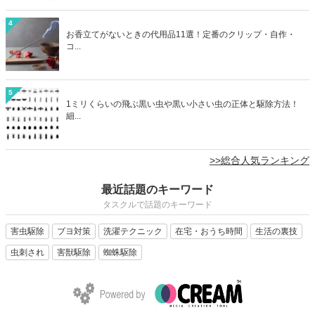
4
お香立てがないときの代用品11選！定番のクリップ・自作・
コ...
5
1ミリくらいの飛ぶ黒い虫や黒い小さい虫の正体と駆除方法！
細...
>>総合人気ランキング
最近話題のキーワード
タスクルで話題のキーワード
害虫駆除
ブヨ対策
洗濯テクニック
在宅・おうち時間
生活の裏技
虫刺され
害獣駆除
蜘蛛駆除