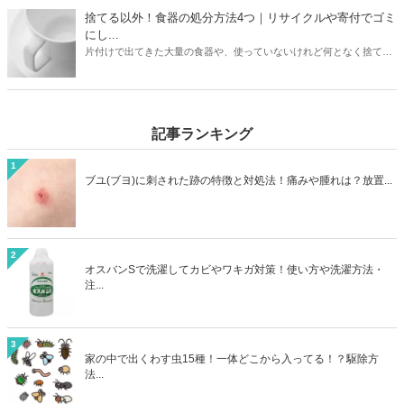
のか？ヤマダ電機などの家電量販店で引き取りはあるのか？なども解
捨てる以外！食器の処分方法4つ｜リサイクルや寄付でゴミ
説しています。お持ちの加湿器のメーカーや状態に合わせて、最もお
にし...
得に加湿器を処分する方法を見つけましょう。
片付けで出てきた大量の食器や、使っていないけれど何となく捨てに
くい食器。処分方法に困っている方は必見です。本記事ではゴミとし
て捨てる以外の食器の処分方法4つをご紹介。リサイクルショップで
売るほかに、食器は寄付として処分できる可能性も高いアイテムで
す。処分方法に困っている食器も、本記事を読めばうしろめたい気分
記事ランキング
にならず処分することができますよ。
1
ブユ(ブヨ)に刺された跡の特徴と対処法！痛みや腫れは？放置...
2
オスバンSで洗濯してカビやワキガ対策！使い方や洗濯方法・
注...
3
家の中で出くわす虫15種！一体どこから入ってる！？駆除方
法...