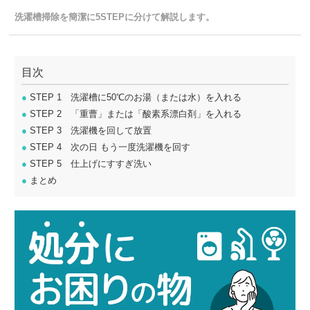
洗濯槽掃除を簡潔に5STEPに分けて解説します。
目次
●
STEP 1 洗濯槽に50℃のお湯（または水）を入れる
●
STEP 2 「重曹」または「酸素系漂白剤」を入れる
●
STEP 3 洗濯機を回して放置
●
STEP 4 次の日 もう一度洗濯機を回す
●
STEP 5 仕上げにすすぎ洗い
●
まとめ