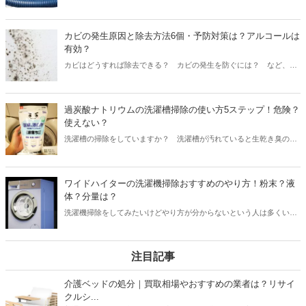
どなかなか外せないというケースやそもそも排水ホースが取り外せな
い機種もあります。本記事では洗濯機の排水ホースが外せないときの
簡単掃除方法を6ステップで紹介。排水ホースをきちんと手入れして
カビの発生原因と除去方法6個・予防対策は？アルコールは
故障の原因を1つでも取り除き、洗濯機の寿命までしっかり働いても
有効？
らいましょう。
カビはどうすれば除去できる？ カビの発生を防ぐには？ など、カ
ビの除去方法～カビの予防対策を知りたい方は必見です。カビの除去
方法がわかれば、悩ましい頑固なカビも除去できます。早速、チェッ
クしましょう。
過炭酸ナトリウムの洗濯槽掃除の使い方5ステップ！危険？
使えない？
洗濯槽の掃除をしていますか？ 洗濯槽が汚れていると生乾き臭の原
因になるため、洗濯槽は過炭酸ナトリウムで掃除するのがおすすめで
す。今回は「過炭酸ナトリウムで洗濯槽掃除をするやり方」をチェッ
クしましょう。
ワイドハイターの洗濯機掃除おすすめのやり方！粉末？液
体？分量は？
洗濯機掃除をしてみたいけどやり方が分からないという人は多くいる
のではないでしょうか。そんな人のために、どのような方法で洗濯機
掃除を行えばよいか、ステップ毎に詳しく紹介します。気を付けなく
てはいけない注意点も併せて確認し、自分の洗濯機掃除に挑戦しまし
注目記事
ょう。
介護ベッドの処分｜買取相場やおすすめの業者は？リサイ
クルシ...