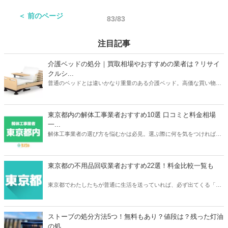
は、自力で処分する方法と業者に頼む方法のメリット・デメリットを
＜ 前のページ
解説しています。業者に頼む際には、費用・選び方も解説しているの
83/83
で、ぜひご覧ください。
注目記事
介護ベッドの処分｜買取相場やおすすめの業者は？リサイ
クルシ...
普通のベッドとは違いかなり重量のある介護ベッド。高価な買い物だ
っただけに処分するときは買取がベストですよね。本記事ではパラマ
ウントベッドやフランスベッドなどメーカーごとの介護ベッドの買取
相場や、おすすめの買取業者3つを紹介。リサイクルショップでの査
東京都内の解体工事業者おすすめ10選 口コミと料金相場
定額が簡単にわかるサービスあるので、ご自宅の介護ベッドがどのく
一...
らいで売れるのか？確認してみてください。
解体工事業者の選び方を悩むかは必見。選ぶ際に何を気をつければ良
いか、どのように選べばいいのか、そして実際におすすめな東京の解
体工事業者を10社紹介します。人生で何度も依頼するわけでは無いの
で、しっかりと慎重に選べるよう準備しましょう。
東京都の不用品回収業者おすすめ22選！料金比較一覧も
東京都でわたしたちが普通に生活を送っていれば、必ず出てくる「不
用品」。不用品の処分に困ったら、不用品回収業者に依頼をしてみて
はいかがでしょうか。あなたのニーズにぴったり合う不用品回収業者
を選ぶことで、不用品を便利でお得に処分をすることができますよ。
ストーブの処分方法5つ！無料もあり？値段は？残った灯油
の処...