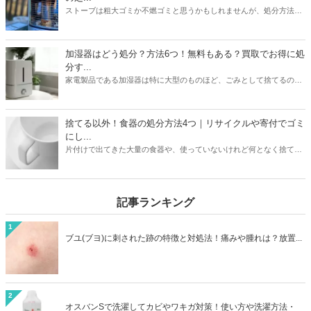
ストーブは粗大ゴミか不燃ゴミと思うかもしれませんが、処分方法は
1つではありません。本記事では無料も有料も含めたストーブの処分
方法5つを紹介。有料の場合は処分にかかる値段についても触れてい
ます。また灯油の残りの処分方法も解説。ストーブと同時に処分して
加湿器はどう処分？方法6つ！無料もある？買取でお得に処
おくと忘れずにすみますよ。本記事を読んであなたの家のストーブの
分す...
メーカーや状態に合わせた最もお得な処分方法を見つけましょう。
家電製品である加湿器は特に大型のものほど、ごみとして捨てるのは
損した気持ちになりますよね。本記事では加湿器の処分方法6つを紹
介。ニトリや象印など大衆メーカーの加湿器はどう処分するのがいい
のか？ヤマダ電機などの家電量販店で引き取りはあるのか？なども解
捨てる以外！食器の処分方法4つ｜リサイクルや寄付でゴミ
説しています。お持ちの加湿器のメーカーや状態に合わせて、最もお
にし...
得に加湿器を処分する方法を見つけましょう。
片付けで出てきた大量の食器や、使っていないけれど何となく捨てに
くい食器。処分方法に困っている方は必見です。本記事ではゴミとし
て捨てる以外の食器の処分方法4つをご紹介。リサイクルショップで
売るほかに、食器は寄付として処分できる可能性も高いアイテムで
記事ランキング
す。処分方法に困っている食器も、本記事を読めばうしろめたい気分
にならず処分することができますよ。
1
ブユ(ブヨ)に刺された跡の特徴と対処法！痛みや腫れは？放置...
2
オスバンSで洗濯してカビやワキガ対策！使い方や洗濯方法・