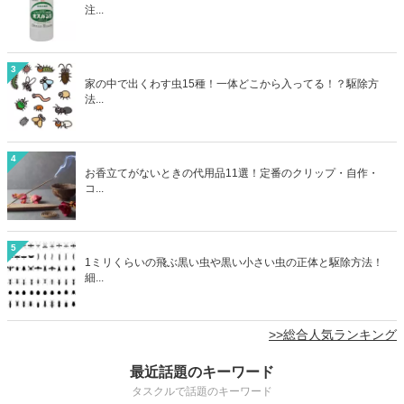
注...
3
家の中で出くわす虫15種！一体どこから入ってる！？駆除方
法...
4
お香立てがないときの代用品11選！定番のクリップ・自作・
コ...
5
1ミリくらいの飛ぶ黒い虫や黒い小さい虫の正体と駆除方法！
細...
>>総合人気ランキング
最近話題のキーワード
タスクルで話題のキーワード