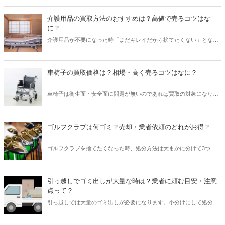
よね。本記事では出張買取に対応している業者を含めた、スピーカー
の買取に強いおすすめ買取業者を4つ紹介。買取相場も解説している
介護用品の買取方法のおすすめは？高値で売るコツはな
ので査定額の参考にすることもできます。本記事を読んで、スピーカ
に？
ーのメーカーや状態に合わせて最も高値買取してくれる業者を見つけ
介護用品が不要になった時「まだキレイだから捨てたくない」となる
ましょう。
こともあるかもしれません。本記事では、そんな時のための買取方
法、高く買ってもらうコツを解説していきます。おすすめの買取サイ
トも紹介しているので、ぜひご覧ください。
車椅子の買取価格は？相場・高く売るコツはなに？
車椅子は衛生面・安全面に問題が無いのであれば買取の対象になりま
す。本記事では、種類別の買い取り相場や高く売るコツを解説してい
ます。おすすめの業者も紹介しているので、ぜひご覧ください。売れ
なかった時のための処分方法のまとめもありますよ。
ゴルフクラブは何ゴミ？売却・業者依頼のどれがお得？
ゴルフクラブを捨てたくなった時、処分方法は大まかに分けて3つ。
ゴミに出すか、不用品回収業者に依頼するか、売りに出すかです。 本
記事では、ゴルフクラブをなるべく安い費用で処分する方法を中心に
解説していきます。
引っ越しでゴミ出しが大量な時は？業者に頼む目安・注意
点って？
引っ越しでは大量のゴミ出しが必要になります。小分けにして処分し
たり、粗大ごみに出したりしていくことが手軽な処分方法ですが、量
や期間によっては業者に頼んだ方がいいケースもあります。本記事で