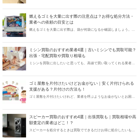
うのがおすすめ。家事代行の他にも、特殊清掃や不用品回収業者に頼
むことも可能です。本記事では、部屋の状況に合わせた業者の費用や
選び方を解説していきます。
燃えるゴミを大量に出す際の注意点は？お得な処分方法・
業者への依頼の目安とは
燃えるゴミを大量に出す際は、袋が何袋になるか確認しましょう。一
度に出せる袋の量は、各自治体によって決まっています。本記事で
は、大量に出す際の注意点やお得な処分方法を解説しています。不用
品回収業者を呼ぶ目安と選び方も紹介しているので、ぜひご覧くださ
ミシン買取のおすすめ業者4選｜古いミシンでも買取可能？
い。
出張・宅配買取や買取り相場も
ミシンを買取に出したいと思っても、高値で買い取ってくれる業者を
見つけるのは難しいもの。本記事では古いミシンでも買取してくれる
可能性のあるおすすめ業者を4つ紹介します。宅配買取や出張買取対
応の業者もあるので、重いミシンを運ぶのが難しい方や時間がない方
ゴミ屋敷を片付けたいけどお金がない｜安く片付けられる
にもピッタリです。買取相場も調査したので見積もりの参考になりま
支援がある？片付けの方法も！
すよ。本記事を読んで、あなたが持っているミシンをできるだけ高く
ゴミ屋敷を片付けたいけれど、業者を呼ぶようなお金がないとお困り
買い取ってくれる業者を選びましょう。
の方は必見です。本記事ではお金がない人がゴミ屋敷を片付けるとき
に取るべき片付け方法5選や、自治体からの支援があるのかを調査。
できるだけ片付けに費用がかからないコツも紹介しています。お金が
スピーカー買取のおすすめ4選｜出張買取も｜買取相場や高
ない状態でもできることはあるので、諦めるのはまだ早いです。本記
額査定の業者はどこ！？
事を読んで費用をかけずゴミ屋敷を片付ける方法を見つけましょう。
スピーカーを処分するときは買取でできるだけお得に処分したいも
の。しかし「どうやって査定してもらえば？」と迷うことも多いです