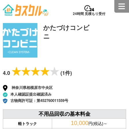
24時間 見積もり受付
かたづけコンビ
ニ
★★★★★
★★★★★
4.0
(1件)
神奈川県相模原市中央区
本人確認証提出確認済み
古物商許可証：
第452760011559号
不用品回収の基本料金
10,000
円(税込)～
軽トラック