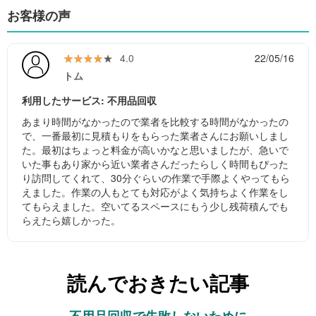
お客様の声
★★★★★
★★★★★
4.0
22/05/16
トム
利用したサービス: 不用品回収
あまり時間がなかったので業者を比較する時間がなかったの
で、一番最初に見積もりをもらった業者さんにお願いしまし
た。最初はちょっと料金が高いかなと思いましたが、急いで
いた事もあり家から近い業者さんだったらしく時間もぴった
り訪問してくれて、30分ぐらいの作業で手際よくやってもら
えました。作業の人もとても対応がよく気持ちよく作業をし
てもらえました。空いてるスペースにもう少し残荷積んでも
らえたら嬉しかった。
読んでおきたい記事