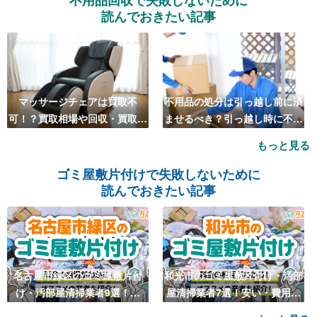
不用品回収で失敗しないために
読んでおきたい記事
マッサージチェアは買取不
不用品の処分は引っ越し前に済
可！？買取相場や回収・買取の
ませるべき？引っ越し時に不用
おすすめ業者5選も紹介
品処分をするベストタイミング
もっと見る
とは
ゴミ屋敷片付けで失敗しないために
読んでおきたい記事
名古屋市緑区のゴミ屋敷片付
和光市のゴミ屋敷片付け・汚部
け・汚部屋清掃業者9選！安
屋清掃業者7選！安い・費用相
い・費用相場も
場も