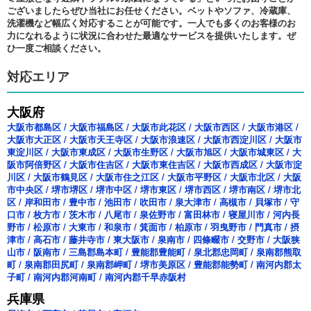
ございましたらぜひ当社にお任せください。ベットやソファ、冷蔵庫、
洗濯機など幅広く対応することが可能です。一人でも多くのお客様のお
力になれるように状況に合わせた最適なサービスを提供いたします。ぜ
ひ一度ご相談ください。
対応エリア
大阪府
大阪市都島区
/
大阪市福島区
/
大阪市此花区
/
大阪市西区
/
大阪市港区
/
大阪市大正区
/
大阪市天王寺区
/
大阪市浪速区
/
大阪市西淀川区
/
大阪市
東淀川区
/
大阪市東成区
/
大阪市生野区
/
大阪市旭区
/
大阪市城東区
/
大
阪市阿倍野区
/
大阪市住吉区
/
大阪市東住吉区
/
大阪市西成区
/
大阪市淀
川区
/
大阪市鶴見区
/
大阪市住之江区
/
大阪市平野区
/
大阪市北区
/
大阪
市中央区
/
堺市堺区
/
堺市中区
/
堺市東区
/
堺市西区
/
堺市南区
/
堺市北
区
/
岸和田市
/
豊中市
/
池田市
/
吹田市
/
泉大津市
/
高槻市
/
貝塚市
/
守
口市
/
枚方市
/
茨木市
/
八尾市
/
泉佐野市
/
富田林市
/
寝屋川市
/
河内長
野市
/
松原市
/
大東市
/
和泉市
/
箕面市
/
柏原市
/
羽曳野市
/
門真市
/
摂
津市
/
高石市
/
藤井寺市
/
東大阪市
/
泉南市
/
四條畷市
/
交野市
/
大阪狭
山市
/
阪南市
/
三島郡島本町
/
豊能郡豊能町
/
泉北郡忠岡町
/
泉南郡熊取
町
/
泉南郡田尻町
/
泉南郡岬町
/
堺市美原区
/
豊能郡能勢町
/
南河内郡太
子町
/
南河内郡河南町
/
南河内郡千早赤阪村
兵庫県