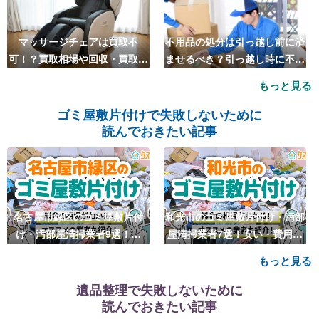
マッサージチェアは買取不
不用品の処分は引っ越し前に済
可！？買取相場や回収・買取の
ませるべき？引っ越し時に不用
おすすめ業者5選も紹介
品処分をするベストタイミング
もっと見る
とは
ゴミ屋敷片付けで失敗しないために
読んでおきたい記事
名古屋市緑区のゴミ屋敷片付
和光市のゴミ屋敷片付け・汚部
け・汚部屋清掃業者9選！安
屋清掃業者7選！安い・費用相
い・費用相場も
場も
もっと見る
遺品整理で失敗しないために
読んでおきたい記事