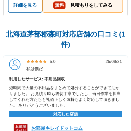
詳細を見る
無料
見積もりをしてみる
北海道茅部郡森町対応店舗の口コミ(1
件)
★★★★★
★★★★★
5.0
25/08/21
私は僕だ
利用したサービス: 不用品回収
短時間で大量の不用品をまとめて処分することができて助か
りました。 お見積り時も親切丁寧でしたし、当日作業を担当
してくれた方たちも礼儀正しく気持ちよく対応して頂きまし
た。 ありがとうございました。
対応した店舗
お部屋キレイドットコム