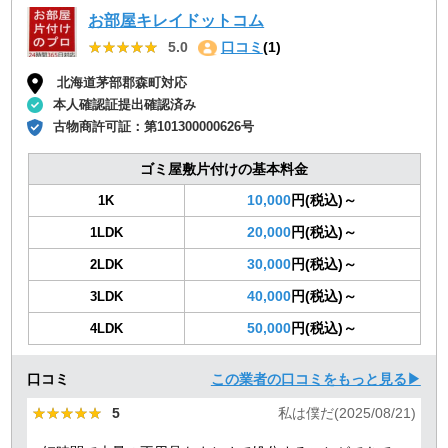
お部屋キレイドットコム
★★★★★
★★★★★
5.0
口コミ
(1)
北海道茅部郡森町対応
本人確認証提出確認済み
古物商許可証：
第101300000626号
ゴミ屋敷片付けの基本料金
10,000
円(税込)～
1K
20,000
円(税込)～
1LDK
30,000
円(税込)～
2LDK
40,000
円(税込)～
3LDK
50,000
円(税込)～
4LDK
口コミ
この業者の口コミをもっと見る▶
★★★★★
★★★★★
5
私は僕だ(2025/08/21)