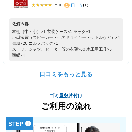
★★★★★
★★★★★
5.0
口コミ
(1)
依頼内容
本棚（中・小）×1
衣装ケース×1
ラック×1
小型家電（スピーカー・ヘアドライヤー・ケトルなど）×4
書籍×20
ゴルフバッグ×1
スーツ、シャツ、セーター等の衣類×60
木工用工具×5
額縁×4
口コミをもっと見る
ゴミ屋敷片付け
ご利用の流れ
STEP ❶