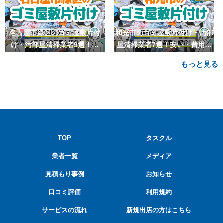
名古屋市緑区のゴミ屋敷片付
和光市のゴミ屋敷片付け・汚部
け・汚部屋清掃業者9選！安
屋清掃業者7選！安い・費用相
い・費用相場も
場も
もっと見る
TOP
タスクル
業者一覧
メディア
見積もり事例
お知らせ
口コミ評価
利用規約
サービスの流れ
新規出店の方はこちら