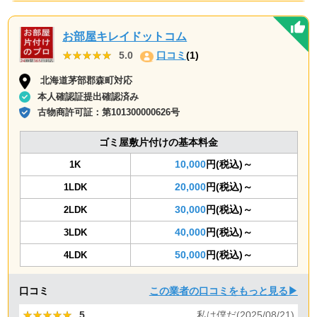
お部屋キレイドットコム
★★★★★
★★★★★
5.0
口コミ
(1)
北海道茅部郡森町対応
本人確認証提出確認済み
古物商許可証：
第101300000626号
ゴミ屋敷片付けの基本料金
10,000
円(税込)～
1K
20,000
円(税込)～
1LDK
30,000
円(税込)～
2LDK
40,000
円(税込)～
3LDK
50,000
円(税込)～
4LDK
口コミ
この業者の口コミをもっと見る▶
★★★★★
★★★★★
5
私は僕だ(2025/08/21)