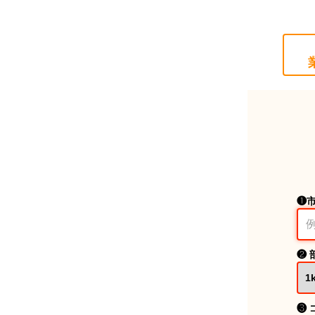
❶
❷ 
❸ 