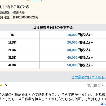
道川上郡弟子屈町対応
確認証提出確認済み
商許可証：
第101300000626号
ゴミ屋敷片付けの基本料金
10,000
円(税込)～
1K
20,000
円(税込)～
1LDK
30,000
円(税込)～
2LDK
40,000
円(税込)～
3LDK
50,000
円(税込)～
4LDK
この業者の口コミをも
★
★
5
私は僕だ(2025
で大量の不用品をまとめて処分することができて助かりました。 お見積
寧でしたし、当日作業を担当してくれた方たちも礼儀正しく気持ちよく
した。 ありがとうございました。
詳