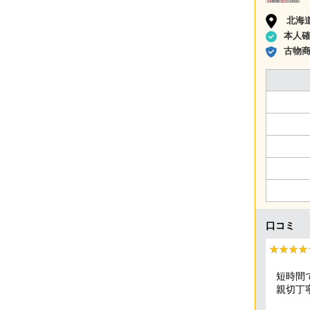
北海
本人
古物
口コミ
★★★★
★★★★
短時間
親切丁
頂きま