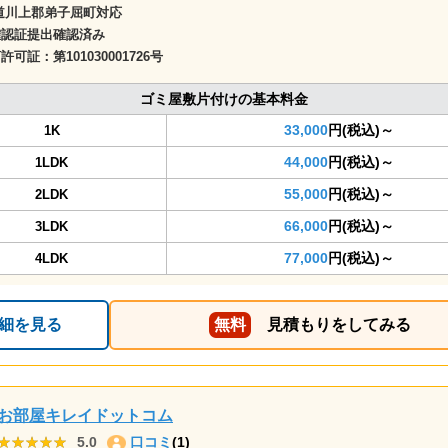
道川上郡弟子屈町対応
確認証提出確認済み
商許可証：
第101030001726号
ゴミ屋敷片付けの基本料金
33,000
円(税込)～
1K
44,000
円(税込)～
1LDK
55,000
円(税込)～
2LDK
66,000
円(税込)～
3LDK
77,000
円(税込)～
4LDK
細を見る
無料
見積もりをしてみる
お部屋キレイドットコム
★★★★★
★★★★★
5.0
口コミ
(1)