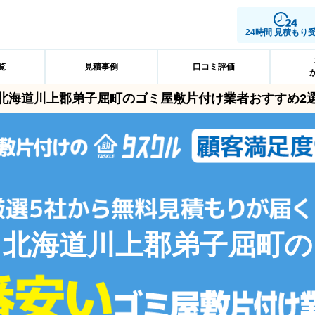
24時間 見積もり
覧
見積事例
口コミ評価
北海道川上郡弟子屈町のゴミ屋敷片付け業者おすすめ2
北海道川上郡弟子屈町の