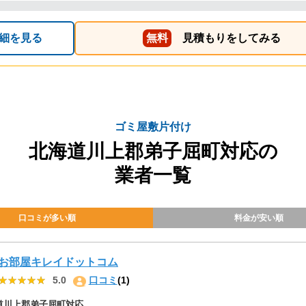
細を見る
無料
見積もりをしてみる
ゴミ屋敷片付け
北海道川上郡弟子屈町対応の
業者一覧
口コミが多い順
料金が安い順
お部屋キレイドットコム
★★★★★
★★★★★
5.0
口コミ
(1)
道川上郡弟子屈町対応