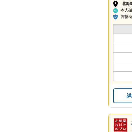
北海
本人
古物
詳