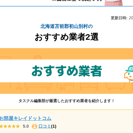
更新日時:
2
北海道苫前郡初山別村の
おすすめ業者2選
タスクル編集部が厳選したおすすめ業者を紹介します！
お部屋キレイドットコム
★★★★★
★★★★★
5.0
口コミ
(1)