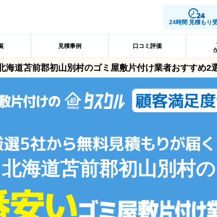
24時間 見積もり
覧
見積事例
口コミ評価
北海道苫前郡初山別村のゴミ屋敷片付け業者おすすめ2
北海道苫前郡初山別村の