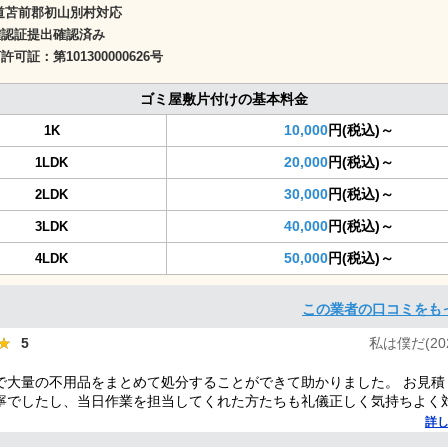
道苫前郡初山別村対応
確認証提出確認済み
商許可証：
第101300000626号
ゴミ屋敷片付けの基本料金
10,000
円(税込)～
1K
20,000
円(税込)～
1LDK
30,000
円(税込)～
2LDK
40,000
円(税込)～
3LDK
50,000
円(税込)～
4LDK
この業者の口コミをも
★
★
5
私は僕だ(2025
で大量の不用品をまとめて処分することができて助かりました。 お見積
寧でしたし、当日作業を担当してくれた方たちも礼儀正しく気持ちよく
した。 ありがとうございました。
詳