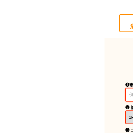
❶
❷ 
❸ 