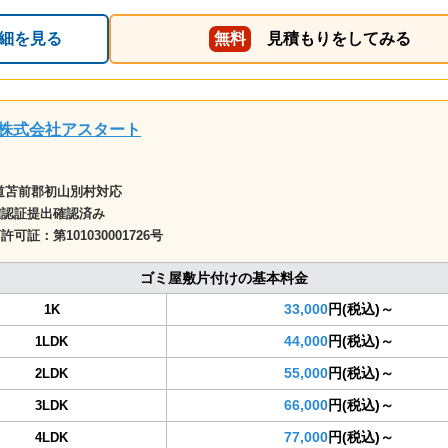
細を見る
無料
見積もりをしてみる
株式会社アスタート
道苫前郡初山別村対応
確認証提出確認済み
商許可証：
第101030001726号
ゴミ屋敷片付けの基本料金
33,000
円(税込)～
1K
44,000
円(税込)～
1LDK
55,000
円(税込)～
2LDK
66,000
円(税込)～
3LDK
77,000
円(税込)～
4LDK