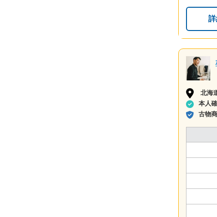
詳
北海
本人
古物