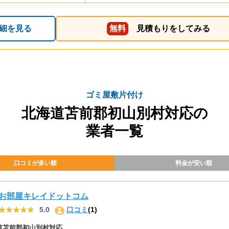
細を見る
無料
見積もりをしてみる
ゴミ屋敷片付け
北海道苫前郡初山別村対応の
業者一覧
口コミが多い順
料金が安い順
お部屋キレイドットコム
★★★★★
★★★★★
5.0
口コミ
(1)
道苫前郡初山別村対応