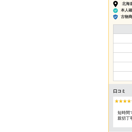
北海
本人
古物
口コミ
★★★★
★★★★
短時間
親切丁
頂きま