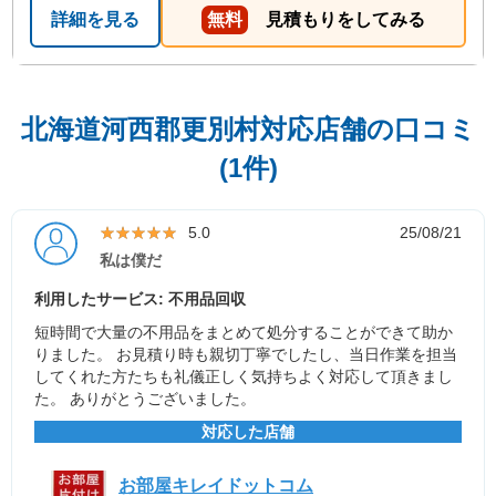
詳細を見る
無料
見積もりをしてみる
北海道河西郡更別村対応店舗の口コミ
(1件)
★★★★★
★★★★★
5.0
25/08/21
私は僕だ
利用したサービス: 不用品回収
短時間で大量の不用品をまとめて処分することができて助か
りました。 お見積り時も親切丁寧でしたし、当日作業を担当
してくれた方たちも礼儀正しく気持ちよく対応して頂きまし
た。 ありがとうございました。
対応した店舗
お部屋キレイドットコム