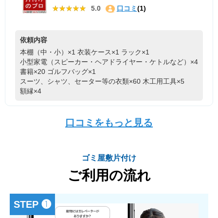
★★★★★
★★★★★
5.0
口コミ
(1)
依頼内容
本棚（中・小）×1
衣装ケース×1
ラック×1
小型家電（スピーカー・ヘアドライヤー・ケトルなど）×4
書籍×20
ゴルフバッグ×1
スーツ、シャツ、セーター等の衣類×60
木工用工具×5
額縁×4
口コミをもっと見る
ゴミ屋敷片付け
ご利用の流れ
STEP ❶