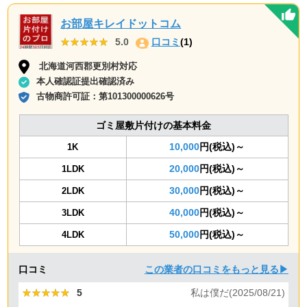
お部屋キレイドットコム
★★★★★
★★★★★
5.0
口コミ
(1)
北海道河西郡更別村対応
本人確認証提出確認済み
古物商許可証：
第101300000626号
ゴミ屋敷片付けの基本料金
10,000
円(税込)～
1K
20,000
円(税込)～
1LDK
30,000
円(税込)～
2LDK
40,000
円(税込)～
3LDK
50,000
円(税込)～
4LDK
口コミ
この業者の口コミをもっと見る▶
★★★★★
★★★★★
5
私は僕だ(2025/08/21)