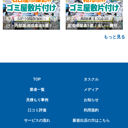
名古屋市緑区のゴミ屋敷片付
和光市のゴミ屋敷片付け・汚部
け・汚部屋清掃業者9選！安
屋清掃業者7選！安い・費用相
い・費用相場も
場も
もっと見る
TOP
タスクル
業者一覧
メディア
見積もり事例
お知らせ
口コミ評価
利用規約
サービスの流れ
新規出店の方はこちら