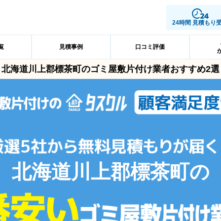
24時間 見積もり
覧
見積事例
口コミ評価
北海道川上郡標茶町のゴミ屋敷片付け業者おすすめ2選
北海道川上郡標茶町の