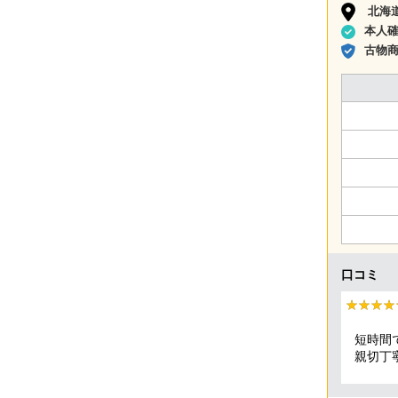
北海
本人
古物
口コミ
★★★★
★★★★
短時間
親切丁
頂きま