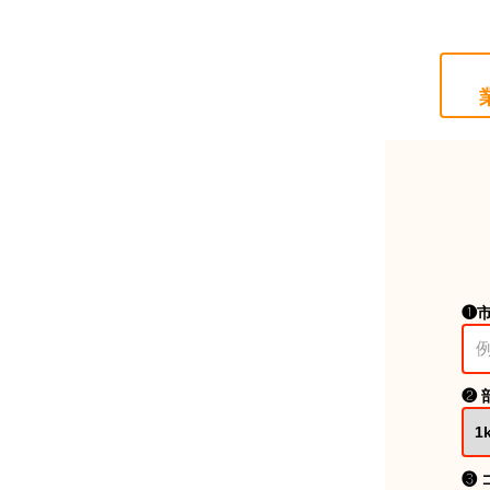
❶
❷ 
❸ 