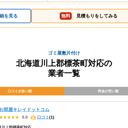
細を見る
無料
見積もりをしてみる
ゴミ屋敷片付け
北海道川上郡標茶町対応の
業者一覧
口コミが多い順
料金が安い順
お部屋キレイドットコム
★★★★★
★★★★★
5.0
口コミ
(1)
道川上郡標茶町対応