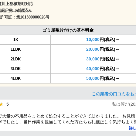
道川上郡標茶町対応
確認証提出確認済み
商許可証：
第101300000626号
ゴミ屋敷片付けの基本料金
10,000
円(税込)～
1K
20,000
円(税込)～
1LDK
30,000
円(税込)～
2LDK
40,000
円(税込)～
3LDK
50,000
円(税込)～
4LDK
この業者の口コミをも
★
★
5
私は僕だ(2025
で大量の不用品をまとめて処分することができて助かりました。 お見積
寧でしたし、当日作業を担当してくれた方たちも礼儀正しく気持ちよく
した。 ありがとうございました。
詳