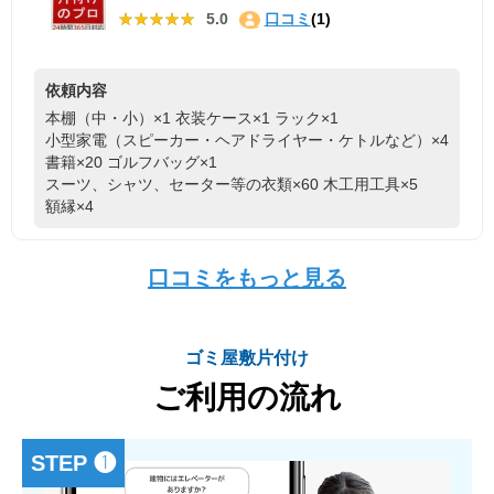
★★★★★
★★★★★
5.0
口コミ
(1)
依頼内容
本棚（中・小）×1
衣装ケース×1
ラック×1
小型家電（スピーカー・ヘアドライヤー・ケトルなど）×4
書籍×20
ゴルフバッグ×1
スーツ、シャツ、セーター等の衣類×60
木工用工具×5
額縁×4
口コミをもっと見る
ゴミ屋敷片付け
ご利用の流れ
STEP ❶