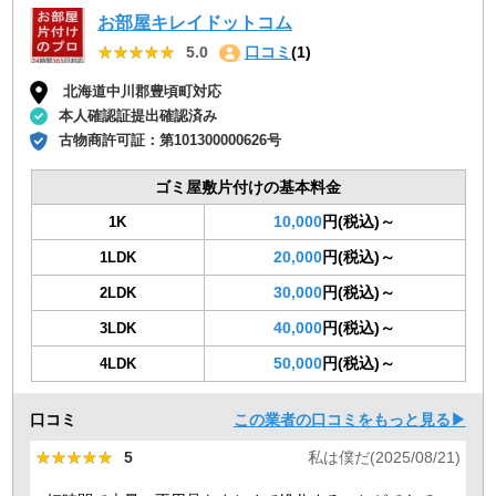
お部屋キレイドットコム
★★★★★
★★★★★
5.0
口コミ
(1)
北海道中川郡豊頃町対応
本人確認証提出確認済み
古物商許可証：
第101300000626号
ゴミ屋敷片付けの基本料金
10,000
円(税込)～
1K
20,000
円(税込)～
1LDK
30,000
円(税込)～
2LDK
40,000
円(税込)～
3LDK
50,000
円(税込)～
4LDK
口コミ
この業者の口コミをもっと見る▶
★★★★★
★★★★★
5
私は僕だ(2025/08/21)