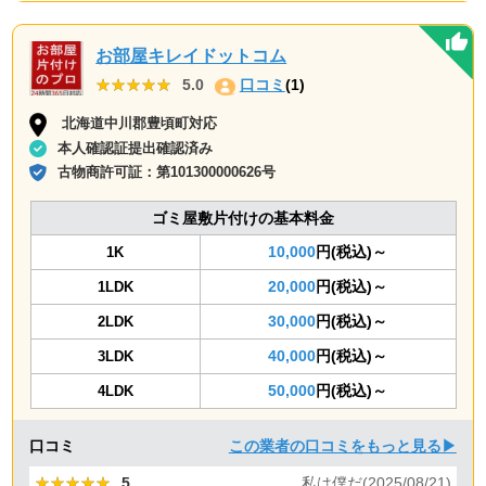
お部屋キレイドットコム
★★★★★
★★★★★
5.0
口コミ
(1)
北海道中川郡豊頃町対応
本人確認証提出確認済み
古物商許可証：
第101300000626号
ゴミ屋敷片付けの基本料金
10,000
円(税込)～
1K
20,000
円(税込)～
1LDK
30,000
円(税込)～
2LDK
40,000
円(税込)～
3LDK
50,000
円(税込)～
4LDK
口コミ
この業者の口コミをもっと見る▶
★★★★★
★★★★★
5
私は僕だ(2025/08/21)