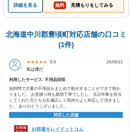
詳細を見る
無料
見積もりをしてみる
北海道中川郡豊頃町対応店舗の口コミ
(1件)
★★★★★
★★★★★
5.0
25/08/21
私は僕だ
利用したサービス: 不用品回収
短時間で大量の不用品をまとめて処分することができて助か
りました。 お見積り時も親切丁寧でしたし、当日作業を担当
してくれた方たちも礼儀正しく気持ちよく対応して頂きまし
た。 ありがとうございました。
対応した店舗
お部屋キレイドットコム