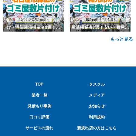
名古屋市緑区のゴミ屋敷片付
和光市のゴミ屋敷片付け・汚部
け・汚部屋清掃業者9選！安
屋清掃業者7選！安い・費用相
い・費用相場も
場も
もっと見る
TOP
タスクル
業者一覧
メディア
見積もり事例
お知らせ
口コミ評価
利用規約
サービスの流れ
新規出店の方はこちら