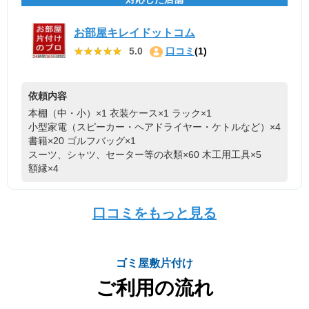
お部屋キレイドットコム
★★★★★
★★★★★
5.0
口コミ
(1)
依頼内容
本棚（中・小）×1
衣装ケース×1
ラック×1
小型家電（スピーカー・ヘアドライヤー・ケトルなど）×4
書籍×20
ゴルフバッグ×1
スーツ、シャツ、セーター等の衣類×60
木工用工具×5
額縁×4
口コミをもっと見る
ゴミ屋敷片付け
ご利用の流れ