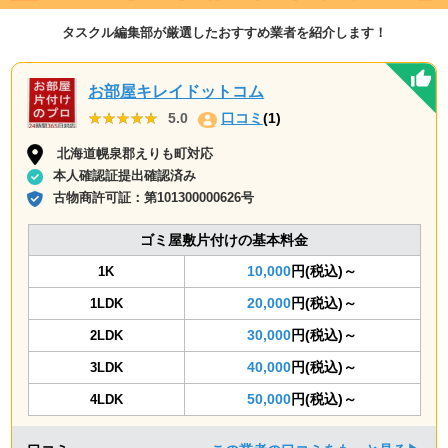
タスクル編集部が厳選したおすすめ業者を紹介します！
お部屋キレイドットコム
★★★★★
★★★★★
5.0
口コミ
(1)
北海道幌泉郡えりも町対応
本人確認証提出確認済み
古物商許可証：
第101300000626号
ゴミ屋敷片付けの基本料金
10,000
円(税込)～
1K
20,000
円(税込)～
1LDK
30,000
円(税込)～
2LDK
40,000
円(税込)～
3LDK
50,000
円(税込)～
4LDK