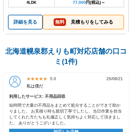
77,000
円(税込)～
4LDK
詳細を見る
無料
見積もりをしてみる
北海道幌泉郡えりも町対応店舗の口コ
ミ(1件)
★★★★★
★★★★★
5.0
25/08/21
私は僕だ
利用したサービス: 不用品回収
短時間で大量の不用品をまとめて処分することができて助か
りました。 お見積り時も親切丁寧でしたし、当日作業を担当
してくれた方たちも礼儀正しく気持ちよく対応して頂きまし
た。 ありがとうございました。
対応した店舗