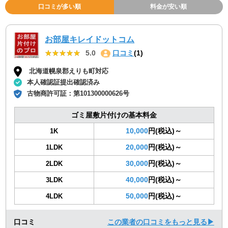
口コミが多い順
料金が安い順
お部屋キレイドットコム
★★★★★
★★★★★
5.0
口コミ
(1)
北海道幌泉郡えりも町対応
本人確認証提出確認済み
古物商許可証：
第101300000626号
ゴミ屋敷片付けの基本料金
10,000
円(税込)～
1K
20,000
円(税込)～
1LDK
30,000
円(税込)～
2LDK
40,000
円(税込)～
3LDK
50,000
円(税込)～
4LDK
口コミ
この業者の口コミをもっと見る▶