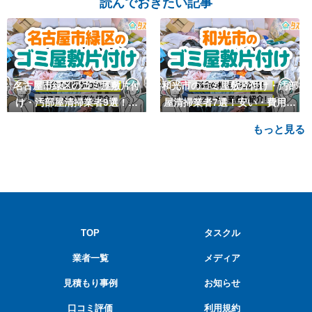
読んでおきたい記事
名古屋市緑区のゴミ屋敷片付
和光市のゴミ屋敷片付け・汚部
け・汚部屋清掃業者9選！安
屋清掃業者7選！安い・費用相
い・費用相場も
場も
もっと見る
TOP
タスクル
業者一覧
メディア
見積もり事例
お知らせ
口コミ評価
利用規約