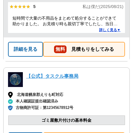
★★★★★
★★★★★
5
私は僕だ(2025/08/21)
短時間で大量の不用品をまとめて処分することができて
助かりました。 お見積り時も親切丁寧でしたし、当日作
業を担当してくれた方たちも礼儀正しく気持ちよく対応
詳しく見る▼
して頂きました。 ありがとうございました。
詳細を見る
無料
見積もりをしてみる
【公式】タスクル事務局
北海道幌泉郡えりも町対応
本人確認証提出確認済み
古物商許可証：
第12345678912号
ゴミ屋敷片付けの基本料金