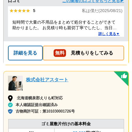
口コミ
この業者の口コミをもっと見る▶
★★★★★
★★★★★
5
私は僕だ(2025/08/21)
短時間で大量の不用品をまとめて処分することができて
助かりました。 お見積り時も親切丁寧でしたし、当日作
業を担当してくれた方たちも礼儀正しく気持ちよく対応
詳しく見る▼
して頂きました。 ありがとうございました。
詳細を見る
無料
見積もりをしてみる
株式会社アスタート
北海道幌泉郡えりも町対応
本人確認証提出確認済み
古物商許可証：
第101030001726号
ゴミ屋敷片付けの基本料金