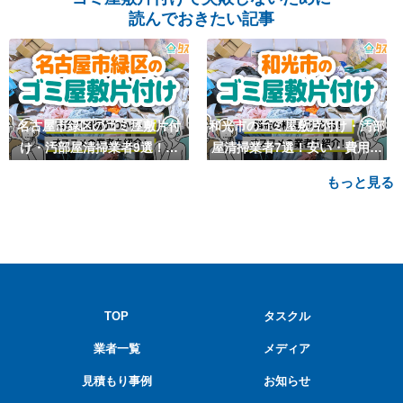
読んでおきたい記事
名古屋市緑区のゴミ屋敷片付
和光市のゴミ屋敷片付け・汚部
け・汚部屋清掃業者9選！安
屋清掃業者7選！安い・費用相
い・費用相場も
場も
もっと見る
TOP
タスクル
業者一覧
メディア
見積もり事例
お知らせ