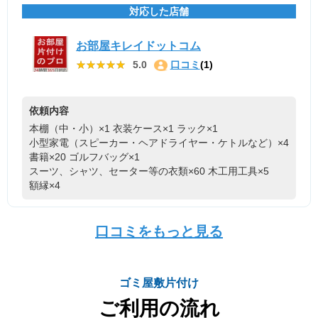
対応した店舗
お部屋キレイドットコム
★★★★★
★★★★★
5.0
口コミ
(1)
依頼内容
本棚（中・小）×1
衣装ケース×1
ラック×1
小型家電（スピーカー・ヘアドライヤー・ケトルなど）×4
書籍×20
ゴルフバッグ×1
スーツ、シャツ、セーター等の衣類×60
木工用工具×5
額縁×4
口コミをもっと見る
ゴミ屋敷片付け
ご利用の流れ