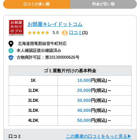
口コミが多い順
料金が安い順
お部屋キレイドットコム
★★★★★
★★★★★
5.0
口コミ
(1)
北海道雨竜郡妹背牛町対応
本人確認証提出確認済み
古物商許可証：
第101300000626号
ゴミ屋敷片付けの基本料金
10,000
円(税込)～
1K
20,000
円(税込)～
1LDK
30,000
円(税込)～
2LDK
40,000
円(税込)～
3LDK
50,000
円(税込)～
4LDK
口コミ
この業者の口コミをもっと見る▶