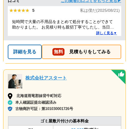
口コミ
この業者の口コミをもっと見る▶
★★★★★
★★★★★
5
私は僕だ(2025/08/21)
短時間で大量の不用品をまとめて処分することができて
助かりました。 お見積り時も親切丁寧でしたし、当日作
業を担当してくれた方たちも礼儀正しく気持ちよく対応
詳しく見る▼
して頂きました。 ありがとうございました。
詳細を見る
無料
見積もりをしてみる
株式会社アスタート
北海道雨竜郡妹背牛町対応
本人確認証提出確認済み
古物商許可証：
第101030001726号
ゴミ屋敷片付けの基本料金