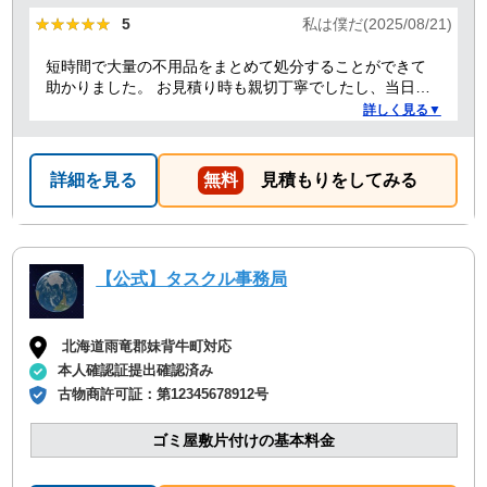
★★★★★
★★★★★
5
私は僕だ(2025/08/21)
短時間で大量の不用品をまとめて処分することができて
助かりました。 お見積り時も親切丁寧でしたし、当日作
業を担当してくれた方たちも礼儀正しく気持ちよく対応
詳しく見る▼
して頂きました。 ありがとうございました。
詳細を見る
無料
見積もりをしてみる
【公式】タスクル事務局
北海道雨竜郡妹背牛町対応
本人確認証提出確認済み
古物商許可証：
第12345678912号
ゴミ屋敷片付けの基本料金