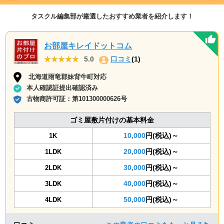
タスクル編集部が厳選したおすすめ業者を紹介します！
お部屋キレイドットコム
★★★★★
★★★★★
5.0
口コミ
(1)
北海道雨竜郡妹背牛町対応
本人確認証提出確認済み
古物商許可証：
第101300000626号
ゴミ屋敷片付けの基本料金
10,000
円(税込)～
1K
20,000
円(税込)～
1LDK
30,000
円(税込)～
2LDK
40,000
円(税込)～
3LDK
50,000
円(税込)～
4LDK