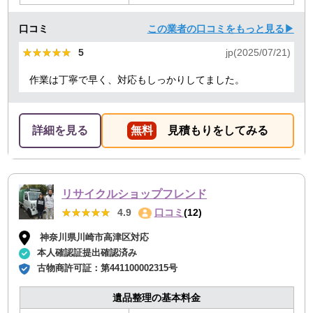
口コミ
この業者の口コミをもっと見る▶
★★★★★
★★★★★
5
jp(2025/07/21)
作業は丁寧で早く、対応もしっかりしてました。
詳細を見る
無料
見積もりをしてみる
リサイクルショップフレンド
★★★★★
★★★★★
4.9
口コミ
(12)
神奈川県川崎市高津区対応
本人確認証提出確認済み
古物商許可証：
第441100002315号
遺品整理の基本料金