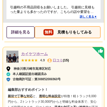
引越時の不用品回収をお願いしました。 引越前に見積も
った量よりも多かったのですが、こちらの話や要望を聞
いていただき、感謝しています。 また担当者も明るく、
詳しく見る▼
親切丁寧な方で良かったです。料金も納得の価格で、助
かりました。 本当にありがとうございました。今後も頑
張ってください
詳細を見る
無料
見積もりをしてみる
カイケツホーム
★★★★★
★★★★★
4.9
口コミ
(15)
神奈川県川崎市高津区対応
本人確認証提出確認済み
古物商許可証：
第308852006960号
編集部おすすめポイント！
親切で丁寧な対応
と、
透明な料金設定
が特徴！軽トラック8,000
円から、2トントラック30,000円からと明確な料金体系で、安心