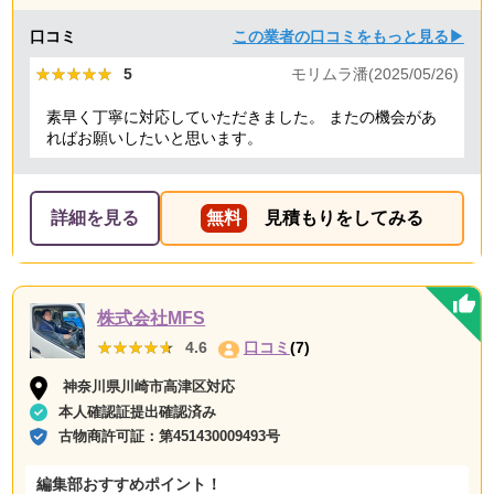
口コミ
この業者の口コミをもっと見る▶
★★★★★
★★★★★
5
モリムラ潘(2025/05/26)
素早く丁寧に対応していただきました。 またの機会があ
ればお願いしたいと思います。
詳細を見る
無料
見積もりをしてみる
株式会社MFS
★★★★★
★★★★★
4.6
口コミ
(7)
神奈川県川崎市高津区対応
本人確認証提出確認済み
古物商許可証：
第451430009493号
編集部おすすめポイント！