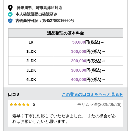
神奈川県川崎市高津区対応
本人確認証提出確認済み
古物商許可証：
第452780016660号
遺品整理の基本料金
50,000
円(税込)～
1K
100,000
円(税込)～
1LDK
200,000
円(税込)～
2LDK
300,000
円(税込)～
3LDK
400,000
円(税込)～
4LDK
口コミ
この業者の口コミをもっと見る▶
★★★★★
★★★★★
5
モリムラ潘(2025/05/26)
素早く丁寧に対応していただきました。 またの機会があ
ればお願いしたいと思います。