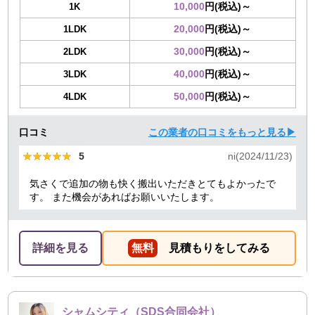
10,000
円(税込)～
1K
20,000
円(税込)～
1LDK
30,000
円(税込)～
2LDK
40,000
円(税込)～
3LDK
50,000
円(税込)～
4LDK
口コミ
この業者の口コミをもっと見る▶
★★★★★
★★★★★
5
ni(2024/11/23)
気さくで追加の物も快く搬出いただきとてもよかったで
す。 また機会があればお願いいたします。
詳細を見る
無料
見積もりをしてみる
シャムシティ（SDS合同会社）