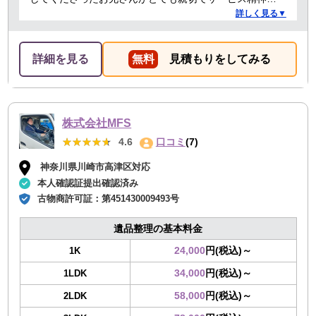
れる方でした！
詳しく見る▼
詳細を見る
無料
見積もりをしてみる
株式会社MFS
★★★★★
★★★★★
4.6
口コミ
(7)
神奈川県川崎市高津区対応
本人確認証提出確認済み
古物商許可証：
第451430009493号
遺品整理の基本料金
24,000
円(税込)～
1K
34,000
円(税込)～
1LDK
58,000
円(税込)～
2LDK