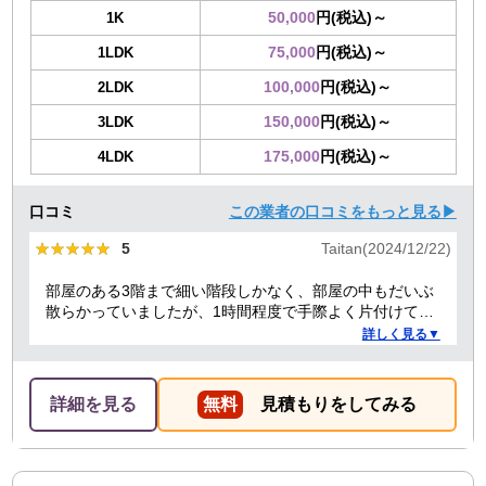
50,000
円(税込)～
1K
75,000
円(税込)～
1LDK
100,000
円(税込)～
2LDK
150,000
円(税込)～
3LDK
175,000
円(税込)～
4LDK
口コミ
この業者の口コミをもっと見る▶
★★★★★
★★★★★
5
Taitan(2024/12/22)
部屋のある3階まで細い階段しかなく、部屋の中もだいぶ
散らかっていましたが、1時間程度で手際よく片付けてく
れました。良かったです。
詳しく見る▼
詳細を見る
無料
見積もりをしてみる