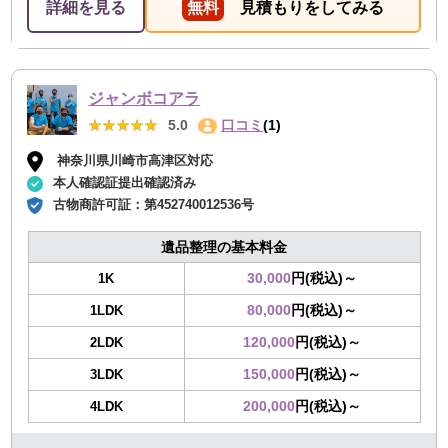
詳細を見る
無料
見積もりをしてみる
がよく気持ちよく作業をしてもらえました。空いてるス
ペースにもう少し残荷積んでもらえたら嬉しかった。
ジャンボコアラ
★★★★★
★★★★★
5.0
口コミ
(1)
神奈川県川崎市高津区対応
本人確認証提出確認済み
古物商許可証：
第452740012536号
遺品整理の基本料金
30,000
円(税込)～
1K
80,000
円(税込)～
1LDK
120,000
円(税込)～
2LDK
150,000
円(税込)～
3LDK
200,000
円(税込)～
4LDK