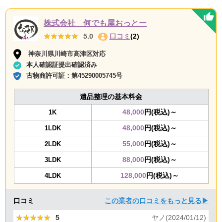
株式会社 何でも屋おっとー
★★★★★
★★★★★
5.0
口コミ
(2)
神奈川県川崎市高津区対応
本人確認証提出確認済み
古物商許可証：
第45290005745号
遺品整理の基本料金
48,000
円(税込)～
1K
48,000
円(税込)～
1LDK
55,000
円(税込)～
2LDK
88,000
円(税込)～
3LDK
128,000
円(税込)～
4LDK
口コミ
この業者の口コミをもっと見る▶
★★★★★
★★★★★
5
ヤノ(2024/01/12)