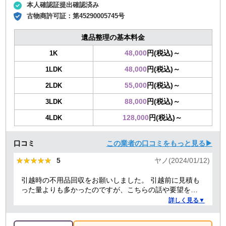
本人確認証提出確認済み
古物商許可証：
第45290005745号
遺品整理の基本料金
48,000
円(税込)～
1K
48,000
円(税込)～
1LDK
55,000
円(税込)～
2LDK
88,000
円(税込)～
3LDK
128,000
円(税込)～
4LDK
口コミ
この業者の口コミをもっと見る▶
★★★★★
★★★★★
5
ヤノ(2024/01/12)
引越時の不用品回収をお願いしました。 引越前に見積も
った量よりも多かったのですが、こちらの話や要望を聞
いていただき、感謝しています。 また担当者も明るく、
詳しく見る▼
親切丁寧な方で良かったです。料金も納得の価格で、助
かりました。 本当にありがとうございました。今後も頑