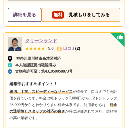
詳細を見る
無料
見積もりをしてみる
クリーンランド
★★★★★
★★★★★
5.0
口コミ
(2)
神奈川県川崎市高津区対応
本人確認証提出確認済み
古物商許可証：
第431050058873号
編集部おすすめポイント！
親切、丁寧、スピーディーなサービス
が特長で、口コミでも高評
価を得ています。料金は軽トラック7,000円から、2トントラック
25,000円からとわかりやすい料金体系です。利用者からは、
料金
の透明性とスタッフの対応の良さ
が特に評価されており、信頼性
の高い業者です。