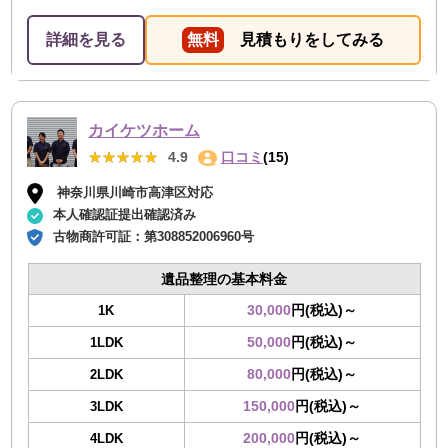
詳細を見る
無料
見積もりをしてみる
カイケツホーム
★★★★★
★★★★★
4.9
口コミ
(15)
神奈川県川崎市高津区対応
本人確認証提出確認済み
古物商許可証：
第308852006960号
遺品整理の基本料金
30,000
円(税込)～
1K
50,000
円(税込)～
1LDK
80,000
円(税込)～
2LDK
150,000
円(税込)～
3LDK
200,000
円(税込)～
4LDK