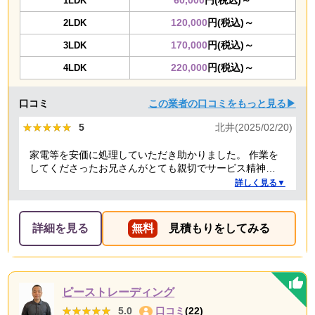
60,000
円(税込)～
1LDK
120,000
円(税込)～
2LDK
170,000
円(税込)～
3LDK
220,000
円(税込)～
4LDK
口コミ
この業者の口コミをもっと見る▶
★★★★★
★★★★★
5
北井(2025/02/20)
家電等を安価に処理していただき助かりました。 作業を
してくださったお兄さんがとても親切でサービス精神溢
れる方でした！
詳しく見る▼
詳細を見る
無料
見積もりをしてみる
ピーストレーディング
★★★★★
★★★★★
5.0
口コミ
(22)