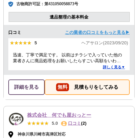
古物商許可証：
第431050058873号
遺品整理の基本料金
口コミ
この業者の口コミをもっと見る▶
★★★★★
★★★★★
5
ヘアサロン(2023/09/20)
迅速、丁寧で満足です。 以前はチラシで入っていた他の
業者さんに廃品処理をお願いしたらすごい高額をいわれ
たことがありましたが、クリーランドさんは提示額通り
詳しく見る▼
でした。 安心できたので、また機会があればお願いしよ
うと思っております。
詳細を見る
無料
見積もりをしてみる
株式会社 何でも屋おっとー
★★★★★
★★★★★
5.0
口コミ
(2)
神奈川県川崎市高津区対応