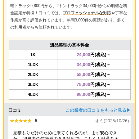
軽トラック9,800円から、2トントラック34,000円からの
明確な料
金設定
が特徴！口コミでは、
プロフェッショナルな対応
や
丁寧な
作業
が高く評価されています。年間3,000件の実績があり、多く
の利用者からも信頼されています。
遺品整理の基本料金
24,000
円(税込)～
1K
34,000
円(税込)～
1LDK
58,000
円(税込)～
2LDK
78,000
円(税込)～
3LDK
98,000
円(税込)～
4LDK
口コミ
この業者の口コミをもっと見る▶
★★★★★
★★★★★
5
オミ(2025/10/26)
見積もりだけのために来てくれるのが、まず安心でき
た。 担当者の信頼感のある対応で、こちらも融通をきか