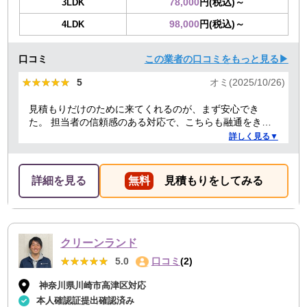
78,000
円(税込)～
3LDK
98,000
円(税込)～
4LDK
口コミ
この業者の口コミをもっと見る▶
★★★★★
★★★★★
5
オミ(2025/10/26)
見積もりだけのために来てくれるのが、まず安心でき
た。 担当者の信頼感のある対応で、こちらも融通をきか
せることで、結果的にもっとも安い価格でお願いでき
詳しく見る▼
た。 前日当日の急な依頼にも柔軟に丁寧に対応してくだ
さり、ありがたかったので満点にしました。
詳細を見る
無料
見積もりをしてみる
クリーンランド
★★★★★
★★★★★
5.0
口コミ
(2)
神奈川県川崎市高津区対応
本人確認証提出確認済み