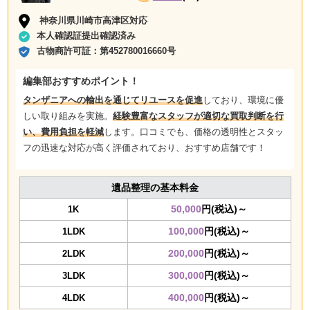
神奈川県川崎市高津区対応
本人確認証提出確認済み
古物商許可証：
第452780016660号
編集部おすすめポイント！
タンザニアへの輸出を通じてリユースを促進
しており、環境に優
しい取り組みを実施。
経験豊富なスタッフが適切な買取判断を行
い、費用負担を軽減
します。口コミでも、価格の透明性とスタッ
フの迅速な対応が高く評価されており、おすすめ店舗です！
遺品整理の基本料金
50,000
円(税込)～
1K
100,000
円(税込)～
1LDK
200,000
円(税込)～
2LDK
300,000
円(税込)～
3LDK
400,000
円(税込)～
4LDK