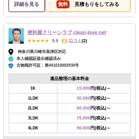
張ってください
詳細を見る
無料
見積もりをしてみる
便利屋クリーンラブ clean-love.net
★★★★★
★★★★★
5.0
口コミ
(2)
神奈川県川崎市高津区対応
本人確認証提出確認済み
古物商許可証：
第441010002938号
遺品整理の基本料金
15,000
円(税込)～
1K
30,000
円(税込)～
1LDK
60,000
円(税込)～
2LDK
75,000
円(税込)～
3LDK
90,000
円(税込)～
4LDK