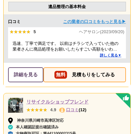
遺品整理の基本料金
口コミ
この業者の口コミをもっと見る▶
★★★★★
★★★★★
5
ヘアサロン(2023/09/20)
迅速、丁寧で満足です。 以前はチラシで入っていた他の
業者さんに廃品処理をお願いしたらすごい高額をいわれ
たことがありましたが、クリーランドさんは提示額通り
詳しく見る▼
でした。 安心できたので、また機会があればお願いしよ
うと思っております。
詳細を見る
無料
見積もりをしてみる
リサイクルショップフレンド
★★★★★
★★★★★
4.9
口コミ
(12)
神奈川県川崎市高津区対応
本人確認証提出確認済み
古物商許可証：
第441100002315号