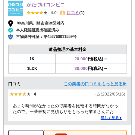
かたづけコンビニ
★★★★★
★★★★★
4.0
口コミ
(1)
神奈川県川崎市高津区対応
本人確認証提出確認済み
古物商許可証：
第452760011559号
遺品整理の基本料金
20,000
円(税込)～
1K
30,000
円(税込)～
1LDK
口コミ
この業者の口コミをもっと見る▶
★★★★★
★★★★★
4
トム(2022/05/16)
あまり時間がなかったので業者を比較する時間がなかっ
たので、一番最初に見積もりをもらった業者さんにお願
いしました。最初はちょっと料金が高いかなと思いまし
詳しく見る▼
たが、急いでいた事もあり家から近い業者さんだったら
しく時間もぴったり訪問してくれて、30分ぐらいの作業
で手際よくやってもらえました。作業の人もとても対応