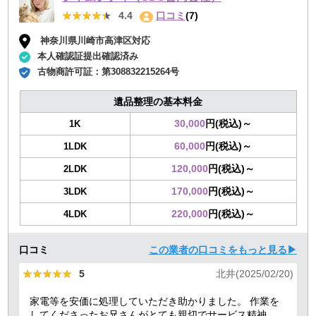
★★★★★
★★★★★
4.4
口コミ
(7)
神奈川県川崎市高津区対応
本人確認証提出確認済み
古物商許可証：
第308832215264号
遺品整理の基本料金
30,000
円(税込)～
1K
60,000
円(税込)～
1LDK
120,000
円(税込)～
2LDK
170,000
円(税込)～
3LDK
220,000
円(税込)～
4LDK
口コミ
この業者の口コミをもっと見る▶
★★★★★
★★★★★
5
北井(2025/02/20)
家電等を安価に処理していただき助かりました。 作業を
してくださったお兄さんがとても親切でサービス精神溢