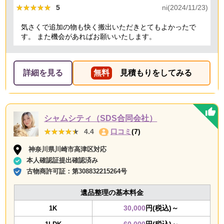
★★★★★
★★★★★
5
ni(2024/11/23)
気さくで追加の物も快く搬出いただきとてもよかったで
す。 また機会があればお願いいたします。
詳細を見る
無料
見積もりをしてみる
シャムシティ（SDS合同会社）
★★★★★
★★★★★
4.4
口コミ
(7)
神奈川県川崎市高津区対応
本人確認証提出確認済み
古物商許可証：
第308832215264号
遺品整理の基本料金
30,000
円(税込)～
1K