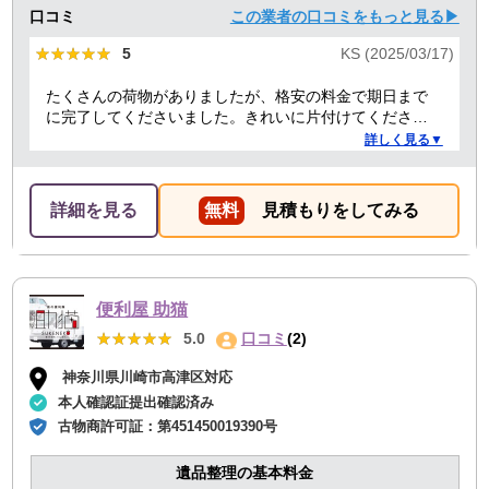
口コミ
この業者の口コミをもっと見る▶
★★★★★
★★★★★
5
KS (2025/03/17)
たくさんの荷物がありましたが、格安の料金で期日まで
に完了してくださいました。きれいに片付けてくださり
ありがとうございました。作業の進捗も報告してくださ
詳しく見る▼
り安心できました。
詳細を見る
無料
見積もりをしてみる
便利屋 助猫
★★★★★
★★★★★
5.0
口コミ
(2)
神奈川県川崎市高津区対応
本人確認証提出確認済み
古物商許可証：
第451450019390号
遺品整理の基本料金