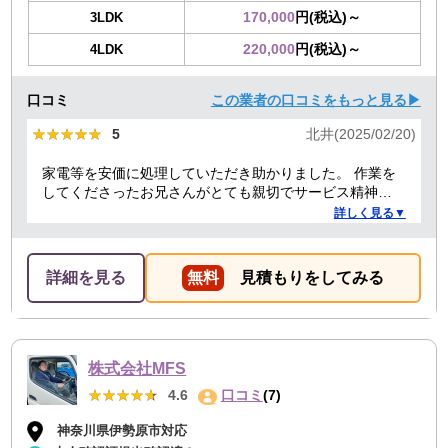
170,000
円(税込)～
3LDK
220,000
円(税込)～
4LDK
口コミ
この業者の口コミをもっと見る▶
★★★★★
★★★★★
5
北井(2025/02/20)
家電等を安価に処理していただき助かりました。 作業を
してくださったお兄さんがとても親切でサービス精神溢
れる方でした！
詳しく見る▼
詳細を見る
無料
見積もりをしてみる
株式会社MFS
★★★★★
★★★★★
4.6
口コミ
(7)
神奈川県伊勢原市対応