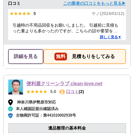
口コミ
この業者の口コミをもっと見る▶
★★★★★
★★★★★
5
ヤノ(2024/01/12)
引越時の不用品回収をお願いしました。 引越前に見積も
った量よりも多かったのですが、こちらの話や要望を聞
いていただき、感謝しています。 また担当者も明るく、
詳しく見る▼
親切丁寧な方で良かったです。料金も納得の価格で、助
かりました。 本当にありがとうございました。今後も頑
張ってください
詳細を見る
無料
見積もりをしてみる
便利屋クリーンラブ clean-love.net
★★★★★
★★★★★
5.0
口コミ
(2)
神奈川県伊勢原市対応
本人確認証提出確認済み
古物商許可証：
第441010002938号
遺品整理の基本料金