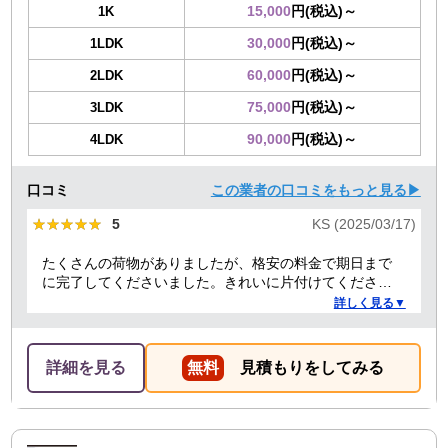
15,000
円(税込)～
1K
30,000
円(税込)～
1LDK
60,000
円(税込)～
2LDK
75,000
円(税込)～
3LDK
90,000
円(税込)～
4LDK
口コミ
この業者の口コミをもっと見る▶
★★★★★
★★★★★
5
KS (2025/03/17)
たくさんの荷物がありましたが、格安の料金で期日まで
に完了してくださいました。きれいに片付けてくださり
ありがとうございました。作業の進捗も報告してくださ
詳しく見る▼
り安心できました。
詳細を見る
無料
見積もりをしてみる