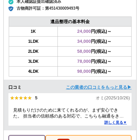
本人確認証提出確認済み
古物商許可証：
第451430009493号
遺品整理の基本料金
24,000
円(税込)～
1K
34,000
円(税込)～
1LDK
58,000
円(税込)～
2LDK
78,000
円(税込)～
3LDK
98,000
円(税込)～
4LDK
口コミ
この業者の口コミをもっと見る▶
★★★★★
★★★★★
5
オミ(2025/10/26)
見積もりだけのために来てくれるのが、まず安心でき
た。 担当者の信頼感のある対応で、こちらも融通をきか
せることで、結果的にもっとも安い価格でお願いでき
詳しく見る▼
た。 前日当日の急な依頼にも柔軟に丁寧に対応してくだ
さり、ありがたかったので満点にしました。