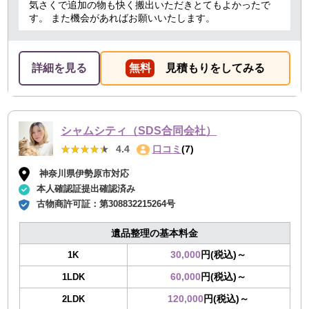
気さくで追加の物も快く搬出いただきとてもよかったで
す。 また機会があればお願いいたします。
詳細を見る
無料
見積もりをしてみる
シャムシティ（SDS合同会社）
★★★★★
★★★★★
4.4
口コミ
(7)
神奈川県伊勢原市対応
本人確認証提出確認済み
古物商許可証：
第308832215264号
遺品整理の基本料金
30,000
円(税込)～
1K
60,000
円(税込)～
1LDK
120,000
円(税込)～
2LDK