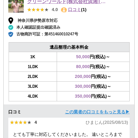
クリーンワールド(株式会社浜湘TECH)
★★★★★
★★★★★
4.0
口コミ
(1)
神奈川県伊勢原市対応
本人確認証提出確認済み
古物商許可証：
第451460010247号
遺品整理の基本料金
50,000
円(税込)～
1K
80,000
円(税込)～
1LDK
200,000
円(税込)～
2LDK
300,000
円(税込)～
3LDK
350,000
円(税込)～
4LDK
口コミ
この業者の口コミをもっと見る▶
★★★★★
★★★★★
4
ひまじん(2025/08/13)
とても丁寧に対応してくださいました。 遠いところまで