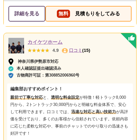
詳細を見る
無料
見積もりをしてみる
カイケツホーム
★★★★★
★★★★★
4.9
口コミ
(15)
神奈川県伊勢原市対応
本人確認証提出確認済み
古物商許可証：
第308852006960号
編集部おすすめポイント！
親切で丁寧な対応
と、
透明な料金設定
が特徴！軽トラック8,000
円から、2トントラック30,000円からと明確な料金体系で、安心
して利用できます。口コミでは、
迅速な対応と高い技術力
が高評
価を受けており、多くのお客様から信頼されています。依頼内容
に応じた柔軟な対応や、事前のチャットでのやり取りの迅速さも
好評です！