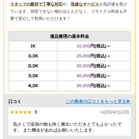
スタッフの親切で丁寧な対応
や、
迅速なサービス
が高評価を受け
ています。回収できない物がほとんどなく、リサイクル料金も不
要で安心して利用いただけます！
遺品整理の基本料金
10,000
円(税込)～
1K
20,000
円(税込)～
1LDK
30,000
円(税込)～
2LDK
40,000
円(税込)～
3LDK
50,000
円(税込)～
4LDK
口コミ
この業者の口コミをもっと見る▶
★★★★★
★★★★★
5
ni(2024/11/23)
気さくで追加の物も快く搬出いただきとてもよかったで
す。 また機会があればお願いいたします。