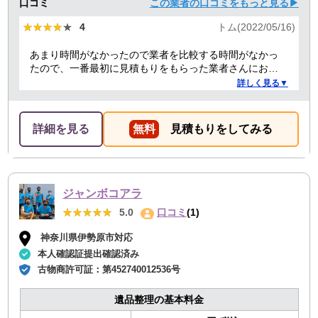
口コミ
この業者の口コミをもっと見る▶
★★★★★
★★★★★
4
トム(2022/05/16)
あまり時間がなかったので業者を比較する時間がなかっ
たので、一番最初に見積もりをもらった業者さんにお願
いしました。最初はちょっと料金が高いかなと思いまし
詳しく見る▼
たが、急いでいた事もあり家から近い業者さんだったら
しく時間もぴったり訪問してくれて、30分ぐらいの作業
で手際よくやってもらえました。作業の人もとても対応
詳細を見る
無料
見積もりをしてみる
がよく気持ちよく作業をしてもらえました。空いてるス
ペースにもう少し残荷積んでもらえたら嬉しかった。
ジャンボコアラ
★★★★★
★★★★★
5.0
口コミ
(1)
神奈川県伊勢原市対応
本人確認証提出確認済み
古物商許可証：
第452740012536号
遺品整理の基本料金