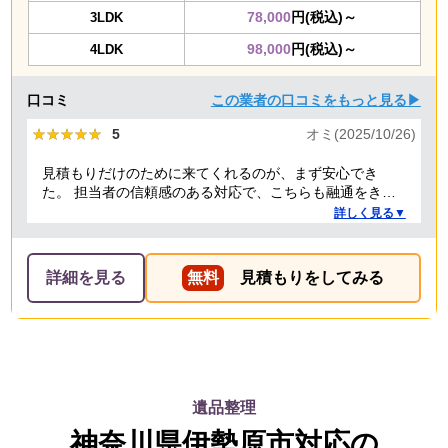
78,000
円(税込)～
3LDK
98,000
円(税込)～
4LDK
口コミ
この業者の口コミをもっと見る▶
★★★★★
★★★★★
5
オミ(2025/10/26)
見積もりだけのために来てくれるのが、まず安心でき
た。 担当者の信頼感のある対応で、こちらも融通をきか
せることで、結果的にもっとも安い価格でお願いでき
詳しく見る▼
た。 前日当日の急な依頼にも柔軟に丁寧に対応してくだ
さり、ありがたかったので満点にしました。
詳細を見る
無料
見積もりをしてみる
遺品整理
神奈川県伊勢原市対応の