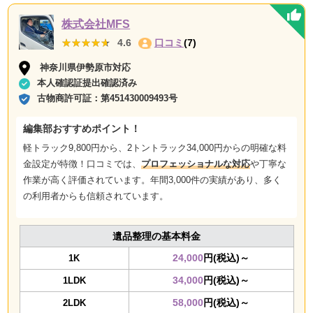
株式会社MFS
★★★★★
★★★★★
4.6
口コミ
(7)
神奈川県伊勢原市対応
本人確認証提出確認済み
古物商許可証：
第451430009493号
編集部おすすめポイント！
軽トラック9,800円から、2トントラック34,000円からの
明確な料
金設定
が特徴！口コミでは、
プロフェッショナルな対応
や
丁寧な
作業
が高く評価されています。年間3,000件の実績があり、多く
の利用者からも信頼されています。
遺品整理の基本料金
24,000
円(税込)～
1K
34,000
円(税込)～
1LDK
58,000
円(税込)～
2LDK