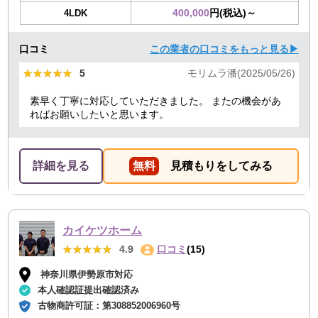
400,000
円(税込)～
4LDK
口コミ
この業者の口コミをもっと見る▶
★★★★★
★★★★★
5
モリムラ潘(2025/05/26)
素早く丁寧に対応していただきました。 またの機会があ
ればお願いしたいと思います。
詳細を見る
無料
見積もりをしてみる
カイケツホーム
★★★★★
★★★★★
4.9
口コミ
(15)
神奈川県伊勢原市対応
本人確認証提出確認済み
古物商許可証：
第308852006960号