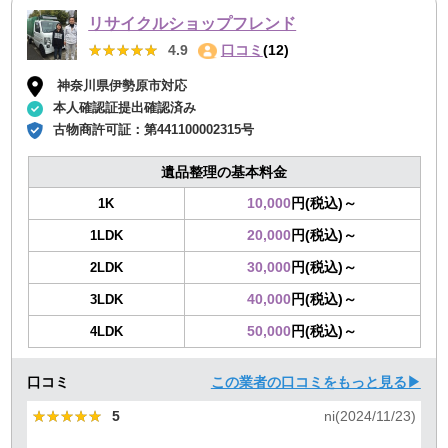
リサイクルショップフレンド
★★★★★
★★★★★
4.9
口コミ
(12)
神奈川県伊勢原市対応
本人確認証提出確認済み
古物商許可証：
第441100002315号
遺品整理の基本料金
10,000
円(税込)～
1K
20,000
円(税込)～
1LDK
30,000
円(税込)～
2LDK
40,000
円(税込)～
3LDK
50,000
円(税込)～
4LDK
口コミ
この業者の口コミをもっと見る▶
★★★★★
★★★★★
5
ni(2024/11/23)