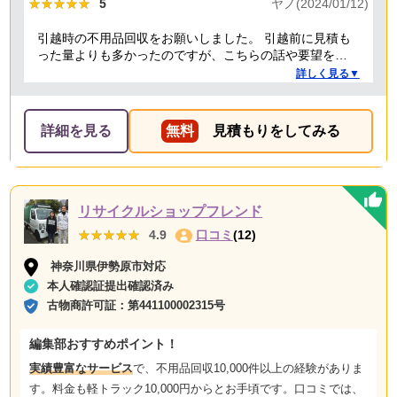
★★★★★
★★★★★
5
ヤノ(2024/01/12)
引越時の不用品回収をお願いしました。 引越前に見積も
った量よりも多かったのですが、こちらの話や要望を聞
いていただき、感謝しています。 また担当者も明るく、
詳しく見る▼
親切丁寧な方で良かったです。料金も納得の価格で、助
かりました。 本当にありがとうございました。今後も頑
張ってください
詳細を見る
無料
見積もりをしてみる
リサイクルショップフレンド
★★★★★
★★★★★
4.9
口コミ
(12)
神奈川県伊勢原市対応
本人確認証提出確認済み
古物商許可証：
第441100002315号
編集部おすすめポイント！
実績豊富なサービス
で、不用品回収10,000件以上の経験がありま
す。料金も軽トラック10,000円からとお手頃です。口コミでは、