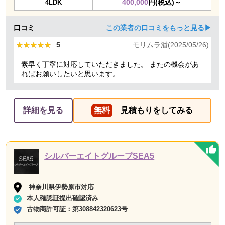
400,000
円(税込)～
4LDK
口コミ
この業者の口コミをもっと見る▶
★★★★★
★★★★★
5
モリムラ潘(2025/05/26)
素早く丁寧に対応していただきました。 またの機会があ
ればお願いしたいと思います。
詳細を見る
無料
見積もりをしてみる
シルバーエイトグループSEA5
神奈川県伊勢原市対応
本人確認証提出確認済み
古物商許可証：
第308842320623号