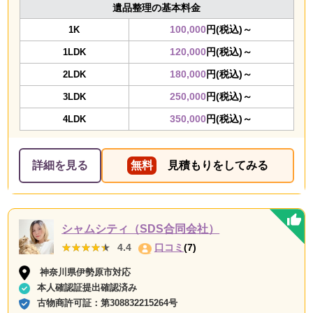
遺品整理の基本料金
100,000
円(税込)～
1K
120,000
円(税込)～
1LDK
180,000
円(税込)～
2LDK
250,000
円(税込)～
3LDK
350,000
円(税込)～
4LDK
詳細を見る
無料
見積もりをしてみる
シャムシティ（SDS合同会社）
★★★★★
★★★★★
4.4
口コミ
(7)
神奈川県伊勢原市対応
本人確認証提出確認済み
古物商許可証：
第308832215264号