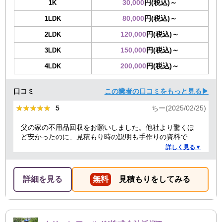
30,000
円(税込)～
1K
80,000
円(税込)～
1LDK
120,000
円(税込)～
2LDK
150,000
円(税込)～
3LDK
200,000
円(税込)～
4LDK
口コミ
この業者の口コミをもっと見る▶
★★★★★
★★★★★
5
ちー(2025/02/25)
父の家の不用品回収をお願いしました。他社より驚くほ
ど安かったのに、見積もり時の説明も手作りの資料で丁
寧で安心できました。問い合わせメールも親切で、当日
詳しく見る▼
のスタッフも挨拶や作業が丁寧で大満足！またぜひ利用
したいし、友人にも紹介したいです。ありがとうござい
ました！
詳細を見る
無料
見積もりをしてみる