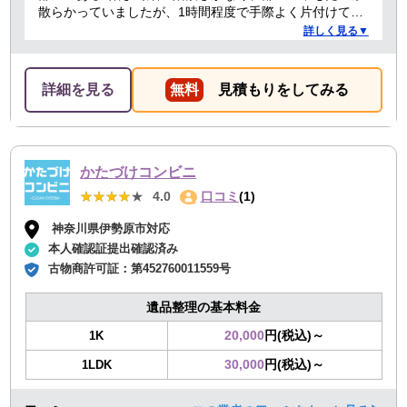
散らかっていましたが、1時間程度で手際よく片付けてく
れました。良かったです。
詳しく見る▼
詳細を見る
無料
見積もりをしてみる
かたづけコンビニ
★★★★★
★★★★★
4.0
口コミ
(1)
神奈川県伊勢原市対応
本人確認証提出確認済み
古物商許可証：
第452760011559号
遺品整理の基本料金
20,000
円(税込)～
1K
30,000
円(税込)～
1LDK