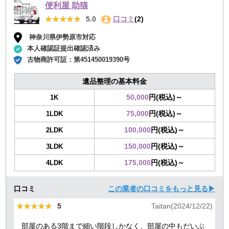
便利屋 助猫
★★★★★
★★★★★
5.0
口コミ
(2)
神奈川県伊勢原市対応
本人確認証提出確認済み
古物商許可証：
第451450019390号
遺品整理の基本料金
50,000
円(税込)～
1K
75,000
円(税込)～
1LDK
100,000
円(税込)～
2LDK
150,000
円(税込)～
3LDK
175,000
円(税込)～
4LDK
口コミ
この業者の口コミをもっと見る▶
★★★★★
★★★★★
5
Taitan(2024/12/22)
部屋のある3階まで細い階段しかなく、部屋の中もだいぶ