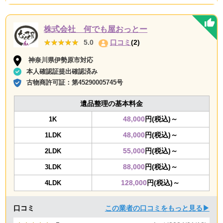
株式会社 何でも屋おっとー
★★★★★
★★★★★
5.0
口コミ
(2)
神奈川県伊勢原市対応
本人確認証提出確認済み
古物商許可証：
第45290005745号
遺品整理の基本料金
48,000
円(税込)～
1K
48,000
円(税込)～
1LDK
55,000
円(税込)～
2LDK
88,000
円(税込)～
3LDK
128,000
円(税込)～
4LDK
口コミ
この業者の口コミをもっと見る▶