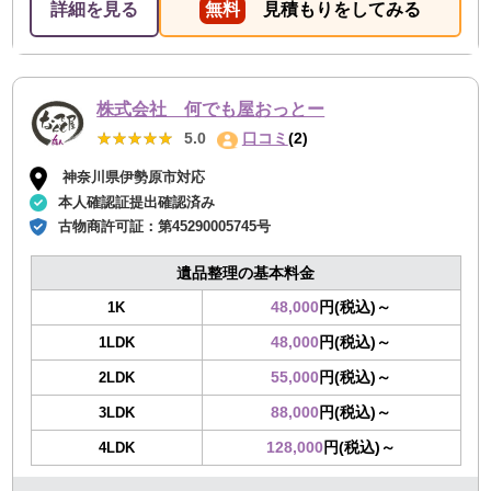
詳細を見る
無料
見積もりをしてみる
株式会社 何でも屋おっとー
★★★★★
★★★★★
5.0
口コミ
(2)
神奈川県伊勢原市対応
本人確認証提出確認済み
古物商許可証：
第45290005745号
遺品整理の基本料金
48,000
円(税込)～
1K
48,000
円(税込)～
1LDK
55,000
円(税込)～
2LDK
88,000
円(税込)～
3LDK
128,000
円(税込)～
4LDK