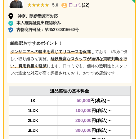
★★★★★
★★★★★
5.0
口コミ
(22)
神奈川県伊勢原市対応
本人確認証提出確認済み
古物商許可証：
第452780016660号
編集部おすすめポイント！
タンザニアへの輸出を通じてリユースを促進
しており、環境に優
しい取り組みを実施。
経験豊富なスタッフが適切な買取判断を行
い、費用負担を軽減
します。口コミでも、価格の透明性とスタッ
フの迅速な対応が高く評価されており、おすすめ店舗です！
遺品整理の基本料金
50,000
円(税込)～
1K
100,000
円(税込)～
1LDK
200,000
円(税込)～
2LDK
300,000
円(税込)～
3LDK