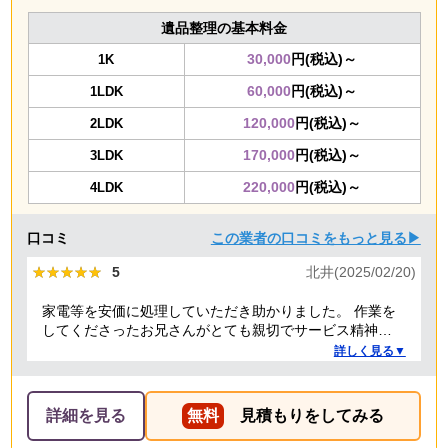
遺品整理の基本料金
30,000
円(税込)～
1K
60,000
円(税込)～
1LDK
120,000
円(税込)～
2LDK
170,000
円(税込)～
3LDK
220,000
円(税込)～
4LDK
口コミ
この業者の口コミをもっと見る▶
★★★★★
★★★★★
5
北井(2025/02/20)
家電等を安価に処理していただき助かりました。 作業を
してくださったお兄さんがとても親切でサービス精神溢
れる方でした！
詳しく見る▼
詳細を見る
無料
見積もりをしてみる