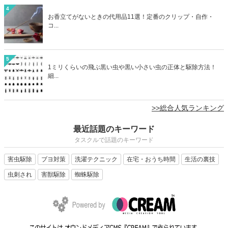
4
お香立てがないときの代用品11選！定番のクリップ・自作・
コ...
5
1ミリくらいの飛ぶ黒い虫や黒い小さい虫の正体と駆除方法！
細...
>>総合人気ランキング
最近話題のキーワード
タスクルで話題のキーワード
害虫駆除
ブヨ対策
洗濯テクニック
在宅・おうち時間
生活の裏技
虫刺され
害獣駆除
蜘蛛駆除