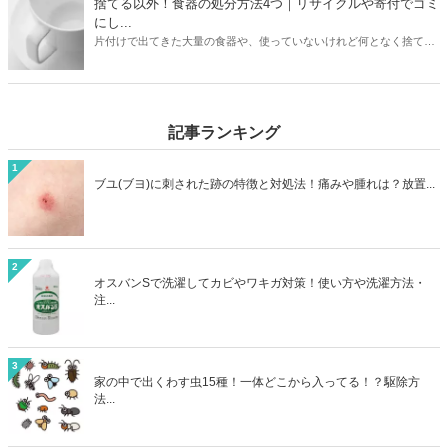
捨てる以外！食器の処分方法4つ｜リサイクルや寄付でゴミ
説しています。お持ちの加湿器のメーカーや状態に合わせて、最もお
にし...
得に加湿器を処分する方法を見つけましょう。
片付けで出てきた大量の食器や、使っていないけれど何となく捨てに
くい食器。処分方法に困っている方は必見です。本記事ではゴミとし
て捨てる以外の食器の処分方法4つをご紹介。リサイクルショップで
売るほかに、食器は寄付として処分できる可能性も高いアイテムで
す。処分方法に困っている食器も、本記事を読めばうしろめたい気分
記事ランキング
にならず処分することができますよ。
1
ブユ(ブヨ)に刺された跡の特徴と対処法！痛みや腫れは？放置...
2
オスバンSで洗濯してカビやワキガ対策！使い方や洗濯方法・
注...
3
家の中で出くわす虫15種！一体どこから入ってる！？駆除方
法...