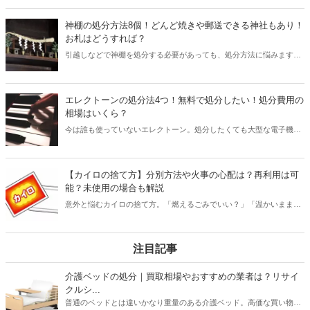
は包丁の正しい捨て方を4ステップで解説。ダンボールなど梱包する
ものがなくても、新聞紙・厚紙とガムテープがあれば簡単に捨てられ
神棚の処分方法8個！どんど焼きや郵送できる神社もあり！
ますよ。
お札はどうすれば？
引越しなどで神棚を処分する必要があっても、処分方法に悩みます。
本記事ではどんど焼きや郵送など、神棚の処分方法8個を紹介。場合
によってはお札を返納すれば簡単に処分できるケースもあるので要チ
ェックです。処分を急いでいるなどあなたの状況に合わせて、失礼の
エレクトーンの処分法4つ！無料で処分したい！処分費用の
ないように神棚を処分する方法を見つけましょう。
相場はいくら？
今は誰も使っていないエレクトーン。処分したくても大型な電子機器
なので処分方法に迷います。ヤマハなど有名メーカーのエレクトーン
は安い買い物でなかっただけに、お金を払って粗大ゴミとして捨てる
のもためらわれます。本記事ではエレクトーンを無料もしくは売って
【カイロの捨て方】分別方法や火事の心配は？再利用は可
処分できる方法や粗大ゴミとして捨てる場合・業者に処分を依頼した
能？未使用の場合も解説
場合の処分費用の相場までを解説！あなたの家のエレクトーンはお金
意外と悩むカイロの捨て方。「燃えるごみでいい？」「温かいままや
に変わるかもしれないので、ぜひ最後まで読んでみてください。
水ぬれで火事になる？」「再利用は可能？」記事ではカイロの捨て方
の悩みに答えます。
注目記事
介護ベッドの処分｜買取相場やおすすめの業者は？リサイ
クルシ...
普通のベッドとは違いかなり重量のある介護ベッド。高価な買い物だ