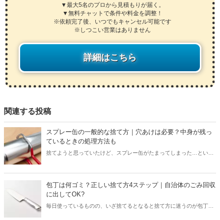
▼最大5名のプロから見積もりが届く。
▼無料チャットで条件や料金を調整！
※依頼完了後、いつでもキャンセル可能です
※しつこい営業はありません
詳細はこちら
関連する投稿
スプレー缶の一般的な捨て方｜穴あけは必要？中身が残っ
ているときの処理方法も
捨てようと思っていたけど、スプレー缶がたまってしまった…という
方は必見！自治体により穴あけがいるかどうか多少異なるスプレー缶
ですが、一般的なルールはどこの自治体も大体同じです。本記事では
スプレー缶の捨て方だけでなく、中身が残っている場合の非常識にな
包丁は何ゴミ？正しい捨て方4ステップ｜自治体のごみ回収
らない処理方法もお伝え。本記事を読んで一般的なルールを知ってお
に出してOK?
けば、今後スプレー缶の捨て方に悩まなくて良くなりますよ。
毎日使っているものの、いざ捨てるとなると捨て方に迷うのが包丁。
間違った捨て方をしてゴミ収集の方を傷つけては大変です。本記事で