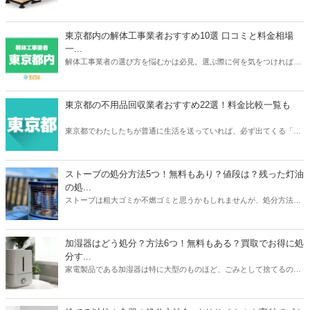
っただけに処分するときは買取がベストですよね。本記事ではパラマ
ウントベッドやフランスベッドなどメーカーごとの介護ベッドの買取
相場や、おすすめの買取業者3つを紹介。リサイクルショップでの査
東京都内の解体工事業者おすすめ10選 口コミと料金相場
定額が簡単にわかるサービスあるので、ご自宅の介護ベッドがどのく
一...
らいで売れるのか？確認してみてください。
解体工事業者の選び方を悩むかは必見。選ぶ際に何を気をつければ良
いか、どのように選べばいいのか、そして実際におすすめな東京の解
体工事業者を10社紹介します。人生で何度も依頼するわけでは無いの
で、しっかりと慎重に選べるよう準備しましょう。
東京都の不用品回収業者おすすめ22選！料金比較一覧も
東京都でわたしたちが普通に生活を送っていれば、必ず出てくる「不
用品」。不用品の処分に困ったら、不用品回収業者に依頼をしてみて
はいかがでしょうか。あなたのニーズにぴったり合う不用品回収業者
を選ぶことで、不用品を便利でお得に処分をすることができますよ。
ストーブの処分方法5つ！無料もあり？値段は？残った灯油
の処...
ストーブは粗大ゴミか不燃ゴミと思うかもしれませんが、処分方法は
1つではありません。本記事では無料も有料も含めたストーブの処分
方法5つを紹介。有料の場合は処分にかかる値段についても触れてい
ます。また灯油の残りの処分方法も解説。ストーブと同時に処分して
加湿器はどう処分？方法6つ！無料もある？買取でお得に処
おくと忘れずにすみますよ。本記事を読んであなたの家のストーブの
分す...
メーカーや状態に合わせた最もお得な処分方法を見つけましょう。
家電製品である加湿器は特に大型のものほど、ごみとして捨てるのは
損した気持ちになりますよね。本記事では加湿器の処分方法6つを紹
介。ニトリや象印など大衆メーカーの加湿器はどう処分するのがいい
のか？ヤマダ電機などの家電量販店で引き取りはあるのか？なども解