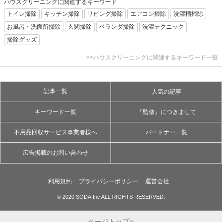
ハウスクリーニングに関連するキーワード
トイレ掃除
キッチン掃除
リビング掃除
エアコン掃除
洗濯槽掃除
お風呂・洗面所掃除
玄関掃除
ベランダ掃除
洗濯テクニック
掃除グッズ
>>ハウスクリーニングに関連するキーワード一覧
記事一覧
人気の記事
キーワード一覧
『監修』につきまして
不用品回収サービス事業者様へ
パートナー一覧
広告掲載のお問い合わせ
利用規約
プライバシーポリシー
運営会社
© 2020 SODA.Inc ALL RIGHTS RESERVED.
ページトップへ