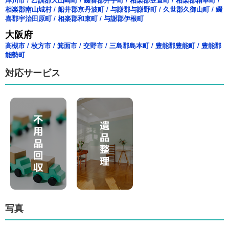
相楽郡南山城村
/
船井郡京丹波町
/
与謝郡与謝野町
/
久世郡久御山町
/
綴
喜郡宇治田原町
/
相楽郡和束町
/
与謝郡伊根町
大阪府
高槻市
/
枚方市
/
箕面市
/
交野市
/
三島郡島本町
/
豊能郡豊能町
/
豊能郡
能勢町
対応サービス
写真