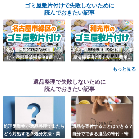
ゴミ屋敷片付けで失敗しないために
読んでおきたい記事
名古屋市緑区のゴミ屋敷片付
和光市のゴミ屋敷片付け・汚部
け・汚部屋清掃業者9選！安
屋清掃業者7選！安い・費用相
い・費用相場も
場も
もっと見る
遺品整理で失敗しないために
読んでおきたい記事
処理困難物が遺品整理で出たら
遺品を寄付することはできる？
どう対処する？処分方法・業者
自分でできる遺品の寄付・寄贈