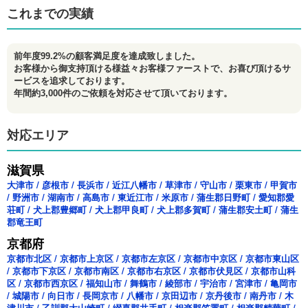
これまでの実績
前年度99.2%の顧客満足度を達成致しました。
お客様から御支持頂ける様益々お客様ファーストで、お喜び頂けるサ
ービスを追求しております。
年間約3,000件のご依頼を対応させて頂いております。
対応エリア
滋賀県
大津市
/
彦根市
/
長浜市
/
近江八幡市
/
草津市
/
守山市
/
栗東市
/
甲賀市
/
野洲市
/
湖南市
/
高島市
/
東近江市
/
米原市
/
蒲生郡日野町
/
愛知郡愛
荘町
/
犬上郡豊郷町
/
犬上郡甲良町
/
犬上郡多賀町
/
蒲生郡安土町
/
蒲生
郡竜王町
京都府
京都市北区
/
京都市上京区
/
京都市左京区
/
京都市中京区
/
京都市東山区
/
京都市下京区
/
京都市南区
/
京都市右京区
/
京都市伏見区
/
京都市山科
区
/
京都市西京区
/
福知山市
/
舞鶴市
/
綾部市
/
宇治市
/
宮津市
/
亀岡市
/
城陽市
/
向日市
/
長岡京市
/
八幡市
/
京田辺市
/
京丹後市
/
南丹市
/
木
津川市
/
乙訓郡大山崎町
/
綴喜郡井手町
/
相楽郡笠置町
/
相楽郡精華町
/