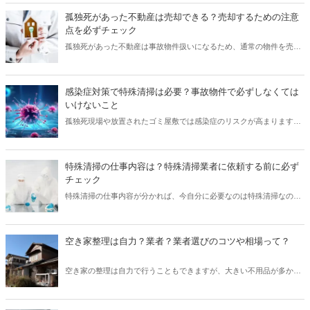
孤独死があった不動産は売却できる？売却するための注意
点を必ずチェック
孤独死があった不動産は事故物件扱いになるため、通常の物件を売却
する場合に比べて価格が下がることがあります。孤独死の状況により
事故物件扱いになるかどうかが決まります。この記事ではどのような
状況で事故物件扱いになるかという点から孤独死があった物件を売却
感染症対策で特殊清掃は必要？事故物件で必ずしなくては
するための注意点まで詳しく解説します。この記事を参考に事故物件
いけないこと
の正しい売却方法を学びましょう。
孤独死現場や放置されたゴミ屋敷では感染症のリスクが高まります。
通常の清掃では落としきれない汚れがある事故物件の場合、特殊清掃
を検討しましょう。この記事ではどのような状況で特殊清掃が必要な
のかという点について解説します。感染症にならないためにすれば良
特殊清掃の仕事内容は？特殊清掃業者に依頼する前に必ず
い注意点も詳しく紹介するので、最後までチェックしましょう。
チェック
特殊清掃の仕事内容が分かれば、今自分に必要なのは特殊清掃なのか
通常の清掃なのかが分かります。もし特殊清掃のサービスに含まれる
ような状況でしたら迷わず専門業者に依頼しましょう。この記事では
特殊清掃の仕事内容について詳しく紹介します。この記事を参考に素
空き家整理は自力？業者？業者選びのコツや相場って？
早く正しい判断ができるようになりましょう。
空き家の整理は自力で行うこともできますが、大きい不用品が多かっ
たり、放置された時間が長いようであれば専門業者への依頼がおすす
め。本記事では、空き家の状態に合った業者の選び方や、費用相場を
解説しています。これから空き家を整理する人におすすめの記事で