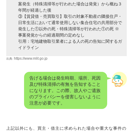
案発生（特殊清掃等が行われた場合は発覚）から概ね３
年間が経過した後
③【賃貸借・売買取引】取引の対象不動産の隣接住戸・
日常生活において通常使用しない集合住宅の共用部分で
発生した①以外の死・特殊清掃等が行われた①の死 ※
事案発覚からの経過期間の定めなし
引用：宅地建物取引業者による人の死の告知に関するガ
イドライン
https://www.mlit.go.jp
出典:
告げる場合は発生時期、場所、死因
及び特殊清掃の有無を告知すること
になります。この際、故人やご遺族
のプライバシーを侵害しないように
注意が必要です。
上記以外にも、買主・借主に求められた場合や重大な事件の