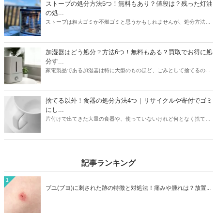
を選ぶことで、不用品を便利でお得に処分をすることができますよ。
ストーブの処分方法5つ！無料もあり？値段は？残った灯油
の処...
ストーブは粗大ゴミか不燃ゴミと思うかもしれませんが、処分方法は
1つではありません。本記事では無料も有料も含めたストーブの処分
方法5つを紹介。有料の場合は処分にかかる値段についても触れてい
ます。また灯油の残りの処分方法も解説。ストーブと同時に処分して
加湿器はどう処分？方法6つ！無料もある？買取でお得に処
おくと忘れずにすみますよ。本記事を読んであなたの家のストーブの
分す...
メーカーや状態に合わせた最もお得な処分方法を見つけましょう。
家電製品である加湿器は特に大型のものほど、ごみとして捨てるのは
損した気持ちになりますよね。本記事では加湿器の処分方法6つを紹
介。ニトリや象印など大衆メーカーの加湿器はどう処分するのがいい
のか？ヤマダ電機などの家電量販店で引き取りはあるのか？なども解
捨てる以外！食器の処分方法4つ｜リサイクルや寄付でゴミ
説しています。お持ちの加湿器のメーカーや状態に合わせて、最もお
にし...
得に加湿器を処分する方法を見つけましょう。
片付けで出てきた大量の食器や、使っていないけれど何となく捨てに
くい食器。処分方法に困っている方は必見です。本記事ではゴミとし
て捨てる以外の食器の処分方法4つをご紹介。リサイクルショップで
売るほかに、食器は寄付として処分できる可能性も高いアイテムで
す。処分方法に困っている食器も、本記事を読めばうしろめたい気分
記事ランキング
にならず処分することができますよ。
1
ブユ(ブヨ)に刺された跡の特徴と対処法！痛みや腫れは？放置...