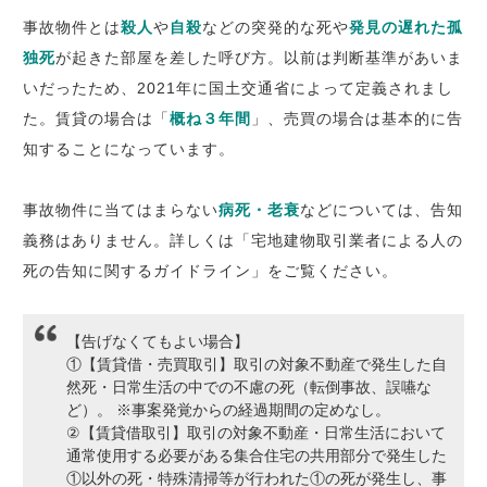
事故物件とは
殺人
や
自殺
などの突発的な死や
発見の遅れた孤
独死
が起きた部屋を差した呼び方。以前は判断基準があいま
いだったため、2021年に国土交通省によって定義されまし
た。賃貸の場合は「
概ね３年間
」、売買の場合は基本的に告
知することになっています。
事故物件に当てはまらない
病死・老衰
などについては、告知
義務はありません。詳しくは「宅地建物取引業者による人の
死の告知に関するガイドライン」をご覧ください。
【告げなくてもよい場合】
①【賃貸借・売買取引】取引の対象不動産で発生した自
然死・日常生活の中での不慮の死（転倒事故、誤嚥な
ど）。 ※事案発覚からの経過期間の定めなし。
②【賃貸借取引】取引の対象不動産・日常生活において
通常使用する必要がある集合住宅の共用部分で発生した
①以外の死・特殊清掃等が行われた①の死が発生し、事