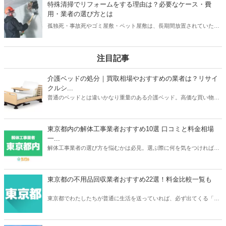
特殊清掃でリフォームをする理由は？必要なケース・費
す。
用・業者の選び方とは
孤独死・事故死やゴミ屋敷・ペット屋敷は、長期間放置されていた場
合リフォームが必要になるケースが多いもの。そんな時「リフォーム
会社と特殊清掃、どちらがお得？」と悩んだり「掃除で落としきれな
いの？」と疑問に思うことがあるでしょう。本記事は、特殊清掃業者
注目記事
がリフォームをする必要性と費用相場、業者の選び方についての解説
記事です。これから特殊清掃業者を選ぶ方におすすめの記事になって
介護ベッドの処分｜買取相場やおすすめの業者は？リサイ
おります。
クルシ...
普通のベッドとは違いかなり重量のある介護ベッド。高価な買い物だ
っただけに処分するときは買取がベストですよね。本記事ではパラマ
ウントベッドやフランスベッドなどメーカーごとの介護ベッドの買取
相場や、おすすめの買取業者3つを紹介。リサイクルショップでの査
東京都内の解体工事業者おすすめ10選 口コミと料金相場
定額が簡単にわかるサービスあるので、ご自宅の介護ベッドがどのく
一...
らいで売れるのか？確認してみてください。
解体工事業者の選び方を悩むかは必見。選ぶ際に何を気をつければ良
いか、どのように選べばいいのか、そして実際におすすめな東京の解
体工事業者を10社紹介します。人生で何度も依頼するわけでは無いの
で、しっかりと慎重に選べるよう準備しましょう。
東京都の不用品回収業者おすすめ22選！料金比較一覧も
東京都でわたしたちが普通に生活を送っていれば、必ず出てくる「不
用品」。不用品の処分に困ったら、不用品回収業者に依頼をしてみて
はいかがでしょうか。あなたのニーズにぴったり合う不用品回収業者