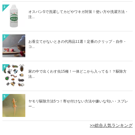
2
オスバンSで洗濯してカビやワキガ対策！使い方や洗濯方法・
注...
3
お香立てがないときの代用品11選！定番のクリップ・自作・
コ...
4
家の中で出くわす虫15種！一体どこから入ってる！？駆除方
法...
5
ヤモリ駆除方法5つ！寄せ付けない方法や嫌いな匂い・スプレ
ー...
>>総合人気ランキング