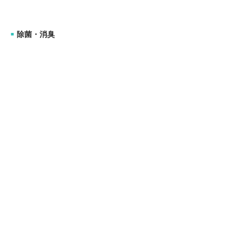
除菌・消臭
■