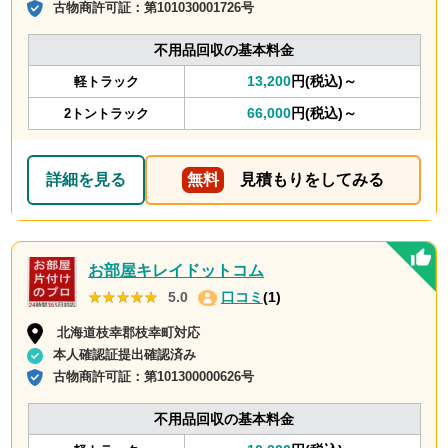
古物商許可証：
第101030001726号
不用品回収の基本料金
13,200
円(税込)～
軽トラック
66,000
円(税込)～
2トントラック
詳細を見る
無料
見積もりをしてみる
お部屋キレイドットコム
★★★★★
★★★★★
5.0
口コミ
(1)
北海道枝幸郡枝幸町対応
本人確認証提出確認済み
古物商許可証：
第101300000626号
不用品回収の基本料金