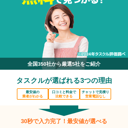
全国350社から厳選5社をご紹介
タスクルが選ばれる3つの理由
最安値の
口コミと料金で
チャットで見積り
業者がわかる
比較できる
営業電話なし
30秒で入力完了！最安値が選べる