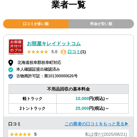
業者一覧
口コミが多い順
料金が安い順
お部屋キレイドットコム
★★★★★
★★★★★
5.0
口コミ
(1)
北海道枝幸郡枝幸町対応
本人確認証提出確認済み
古物商許可証：
第101300000626号
不用品回収の基本料金
10,000
円(税込)～
軽トラック
25,000
円(税込)～
2トントラック
口コミ
この業者の口コミをもっと見る▶
★★★★★
★★★★★
5
私は僕だ(2025/08/21)