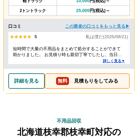
10,000
円(税込)～
軽トラック
25,000
円(税込)～
2トントラック
口コミ
この業者の口コミをもっと見る▶
★★★★★
★★★★★
5
私は僕だ(2025/08/21)
短時間で大量の不用品をまとめて処分することができて
助かりました。 お見積り時も親切丁寧でしたし、当日作
業を担当してくれた方たちも礼儀正しく気持ちよく対応
詳しく見る▼
して頂きました。 ありがとうございました。
詳細を見る
無料
見積もりをしてみる
不用品回収
北海道枝幸郡枝幸町対応の