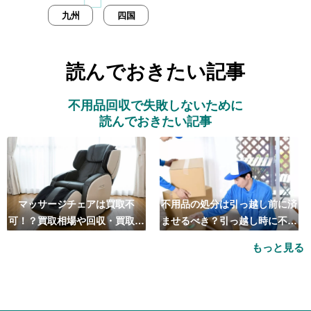
九州
四国
読んでおきたい記事
不用品回収で失敗しないために
読んでおきたい記事
マッサージチェアは買取不
不用品の処分は引っ越し前に済
可！？買取相場や回収・買取の
ませるべき？引っ越し時に不用
おすすめ業者5選も紹介
品処分をするベストタイミング
もっと見る
とは