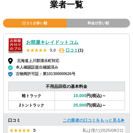
業者一覧
口コミが多い順
料金が安い順
お部屋キレイドットコム
★★★★★
★★★★★
5.0
口コミ
(1)
北海道上川郡清水町対応
本人確認証提出確認済み
古物商許可証：
第101300000626号
不用品回収の基本料金
10,000
円(税込)～
軽トラック
25,000
円(税込)～
2トントラック
口コミ
この業者の口コミをもっと見る▶
★★★★★
★★★★★
5
私は僕だ(2025/08/21)