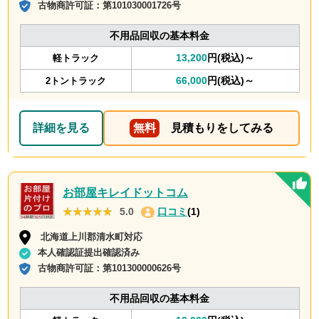
古物商許可証：
第101030001726号
不用品回収の基本料金
13,200
円(税込)～
軽トラック
66,000
円(税込)～
2トントラック
詳細を見る
無料
見積もりをしてみる
お部屋キレイドットコム
★★★★★
★★★★★
5.0
口コミ
(1)
北海道上川郡清水町対応
本人確認証提出確認済み
古物商許可証：
第101300000626号
不用品回収の基本料金