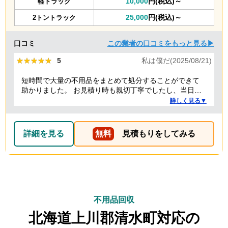
10,000
円(税込)～
軽トラック
25,000
円(税込)～
2トントラック
口コミ
この業者の口コミをもっと見る▶
★★★★★
★★★★★
5
私は僕だ(2025/08/21)
短時間で大量の不用品をまとめて処分することができて
助かりました。 お見積り時も親切丁寧でしたし、当日作
業を担当してくれた方たちも礼儀正しく気持ちよく対応
詳しく見る▼
して頂きました。 ありがとうございました。
詳細を見る
無料
見積もりをしてみる
不用品回収
北海道上川郡清水町対応の