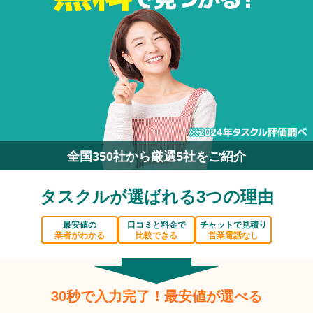
全国350社から厳選5社をご紹介
タスクルが選ばれる3つの理由
最安値の
口コミと料金で
チャットで見積り
業者がわかる
比較できる
営業電話なし
30秒で入力完了！最安値が選べる