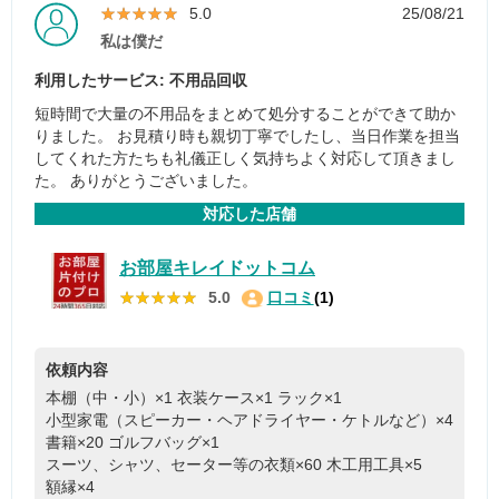
★★★★★
★★★★★
5.0
25/08/21
私は僕だ
利用したサービス: 不用品回収
短時間で大量の不用品をまとめて処分することができて助か
りました。 お見積り時も親切丁寧でしたし、当日作業を担当
してくれた方たちも礼儀正しく気持ちよく対応して頂きまし
た。 ありがとうございました。
対応した店舗
お部屋キレイドットコム
★★★★★
★★★★★
5.0
口コミ
(1)
依頼内容
本棚（中・小）×1
衣装ケース×1
ラック×1
小型家電（スピーカー・ヘアドライヤー・ケトルなど）×4
書籍×20
ゴルフバッグ×1
スーツ、シャツ、セーター等の衣類×60
木工用工具×5
額縁×4