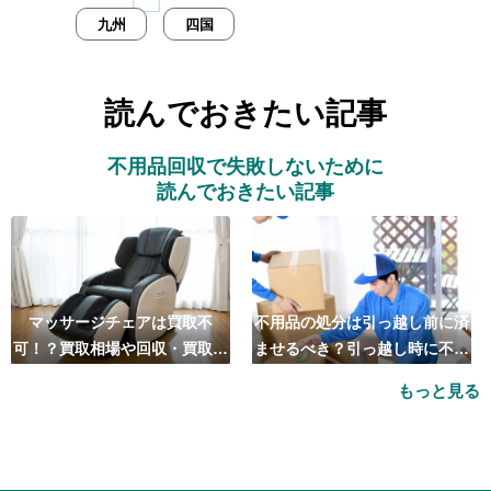
九州
四国
読んでおきたい記事
不用品回収で失敗しないために
読んでおきたい記事
マッサージチェアは買取不
不用品の処分は引っ越し前に済
可！？買取相場や回収・買取の
ませるべき？引っ越し時に不用
おすすめ業者5選も紹介
品処分をするベストタイミング
もっと見る
とは