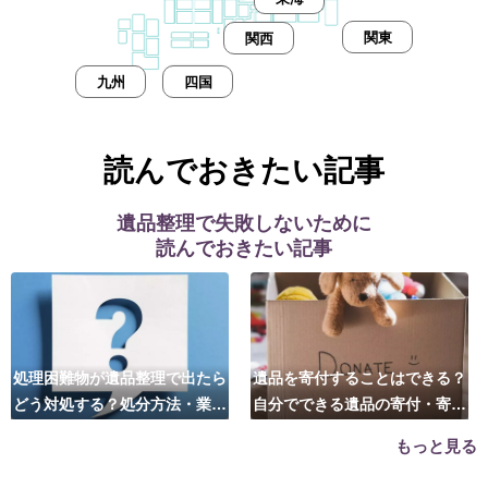
関東
関西
九州
四国
読んでおきたい記事
遺品整理で失敗しないために
読んでおきたい記事
処理困難物が遺品整理で出たら
遺品を寄付することはできる？
どう対処する？処分方法・業者
自分でできる遺品の寄付・寄贈
の選び方は？
先はこちら
もっと見る