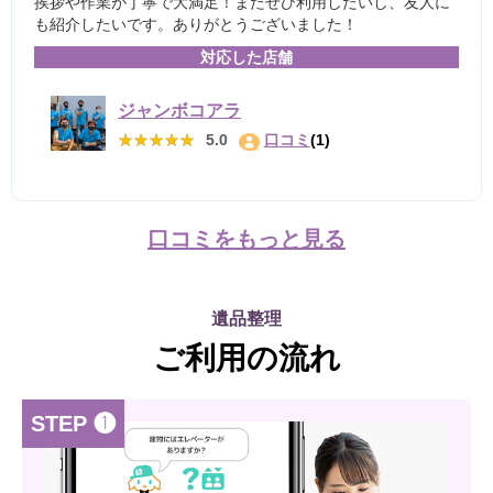
挨拶や作業が丁寧で大満足！またぜひ利用したいし、友人に
も紹介したいです。ありがとうございました！
対応した店舗
ジャンボコアラ
★★★★★
★★★★★
5.0
口コミ
(1)
口コミをもっと見る
遺品整理
ご利用の流れ
STEP ❶