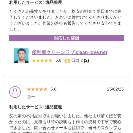
利用したサービス: 遺品整理
たくさんの荷物がありましたが、格安の料金で期日までに完
了してくださいました。きれいに片付けてくださりありがと
うございました。作業の進捗も報告してくださり安心できま
した。
対応した店舗
便利屋クリーンラブ clean-love.net
★★★★★
★★★★★
5.0
口コミ
(2)
★★★★★
★★★★★
5.0
25/02/25
ちー
利用したサービス: 遺品整理
父の家の不用品回収をお願いしました。他社より驚くほど安
かったのに、見積もり時の説明も手作りの資料で丁寧で安心
できました。問い合わせメールも親切で、当日のスタッフも