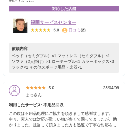
助かりました。
対応した店舗
福岡サービスセンター
★★★★★
★★★★★
5.0
口コミ
(2)
依頼内容
ベッド（セミダブル）×1
マットレス（セミダブル）×1
ソファ（2人掛け）×1
ローテーブル×1
カラーボックス×3
ラック×1
その他スポーツ用品・楽器×1
★★★★★
★★★★★
5.0
23/04/09
まっさん
利用したサービス: 不用品回収
この度は不用品処理にご協力を頂きまして感謝致します。
中々、素人では対応が難しい物が多くて困ってましたが、助
かりました。担当して頂きました方も迅速で丁寧な対応をし