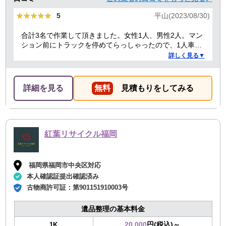
★★★★★
★★★★★
5
平山(2023/08/30)
合計3名で作業して頂きました。女性1人、男性2人。マン
ション前にトラックを停めてらっしゃったので、1人車内
で待機する必要があったからか、女性の方は最初と最後
詳しく見る▼
のお会計の時だけでした。男性2人もテキパキ作業してい
ただき、最初は1時間くらいかかると言われてましたが、
30分かかったかな？っていうぐらい早かったです！ 部屋
詳細を見る
無料
見積もりをしてみる
もスッキリしたし、助かりました。
紅葉リサイクル福岡
福岡県福岡市中央区対応
本人確認証提出確認済み
古物商許可証：
第901151910003号
遺品整理の基本料金
20,000
円(税込)～
1K