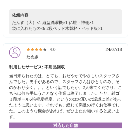
依頼内容
たんす（大）×1
縦型洗濯機×1
仏壇・神棚×1
袋に入れたもの×5
2段ベッド木製枠・ベッド板×1
★★★★★
★★★★★
4.0
24/07/18
たぬき
利用したサービス: 不用品回収
当日来られたのは、とても、おだやかでやさしいスタッフさ
んでした。男手があるので、スタッフさんはひとりのみ、そ
のかわり安く。。。という話でしたが、2人来てくださり、こ
ちらは何も手伝うことなく作業は終了しました。ただ、雑ゴ
ミ段ボール5箱程度程度、というのはお互いの認識に差があっ
たように思います。それでも、総じて満足の行くお仕事でし
た。このような機会があれば、ぜひまたお願いすると思いま
す。
対応した店舗