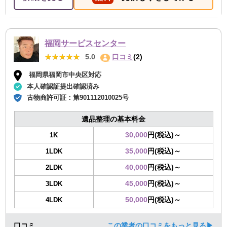
福岡サービスセンター
★★★★★
★★★★★
5.0
口コミ
(2)
福岡県福岡市中央区対応
本人確認証提出確認済み
古物商許可証：
第901112010025号
遺品整理の基本料金
30,000
円(税込)～
1K
35,000
円(税込)～
1LDK
40,000
円(税込)～
2LDK
45,000
円(税込)～
3LDK
50,000
円(税込)～
4LDK
口コミ
この業者の口コミをもっと見る▶