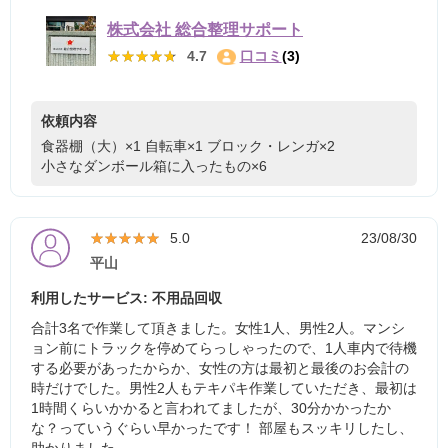
株式会社 総合整理サポート
★★★★★
★★★★★
4.7
口コミ
(3)
依頼内容
食器棚（大）×1
自転車×1
ブロック・レンガ×2
小さなダンボール箱に入ったもの×6
★★★★★
★★★★★
5.0
23/08/30
平山
利用したサービス: 不用品回収
合計3名で作業して頂きました。女性1人、男性2人。マンシ
ョン前にトラックを停めてらっしゃったので、1人車内で待機
する必要があったからか、女性の方は最初と最後のお会計の
時だけでした。男性2人もテキパキ作業していただき、最初は
1時間くらいかかると言われてましたが、30分かかったか
な？っていうぐらい早かったです！ 部屋もスッキリしたし、