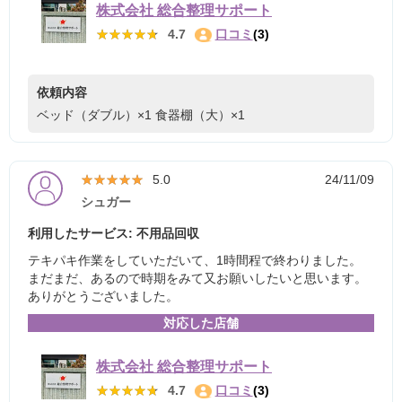
株式会社 総合整理サポート
★★★★★
★★★★★
4.7
口コミ
(3)
依頼内容
ベッド（ダブル）×1
食器棚（大）×1
★★★★★
★★★★★
5.0
24/11/09
シュガー
利用したサービス: 不用品回収
テキパキ作業をしていただいて、1時間程で終わりました。
まだまだ、あるので時期をみて又お願いしたいと思います。
ありがとうございました。
対応した店舗
株式会社 総合整理サポート
★★★★★
★★★★★
4.7
口コミ
(3)