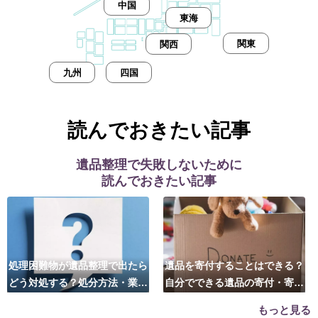
中国
東海
関東
関西
九州
四国
読んでおきたい記事
遺品整理で失敗しないために
読んでおきたい記事
処理困難物が遺品整理で出たら
遺品を寄付することはできる？
どう対処する？処分方法・業者
自分でできる遺品の寄付・寄贈
の選び方は？
先はこちら
もっと見る