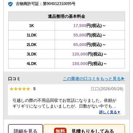
古物商許可証：
第904012310095号
遺品整理の基本料金
17,500
円(税込)～
1K
55,000
円(税込)～
1LDK
85,000
円(税込)～
2LDK
120,000
円(税込)～
3LDK
150,000
円(税込)～
4LDK
口コミ
この業者の口コミをもっと見る▶
★★★★★
★★★★★
5
江口(2026/05/28)
引越しの際の不用品回収でお世話になりました。依頼が
ギリギリになってしまいましたが、日数がない中でも迅
速に対応していただき、とても助かりました。 ありがと
詳しく見る▼
うございました。
詳細を見る
無料
見積もりをしてみる