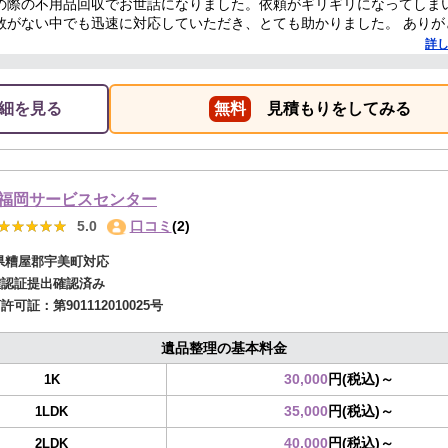
の際の不用品回収でお世話になりました。依頼がギリギリになってしま
数がない中でも迅速に対応していただき、とても助かりました。 ありが
した。
詳
細を見る
無料
見積もりをしてみる
福岡サービスセンター
★★★★★
★★★★★
5.0
口コミ
(2)
県糟屋郡宇美町対応
確認証提出確認済み
商許可証：
第901112010025号
遺品整理の基本料金
30,000
円(税込)～
1K
35,000
円(税込)～
1LDK
40,000
円(税込)～
2LDK