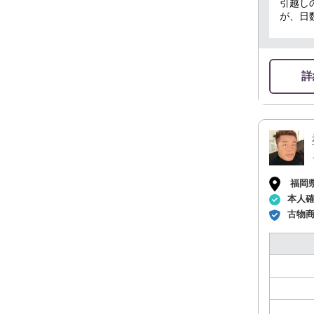
引越し
が、日
ざいま
詳
福岡
本人
古物