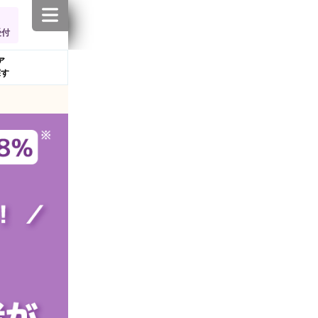
受付
ア
探す