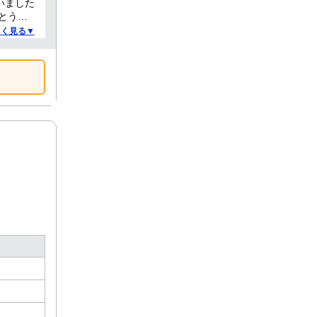
いました
とうご
しく見る▼