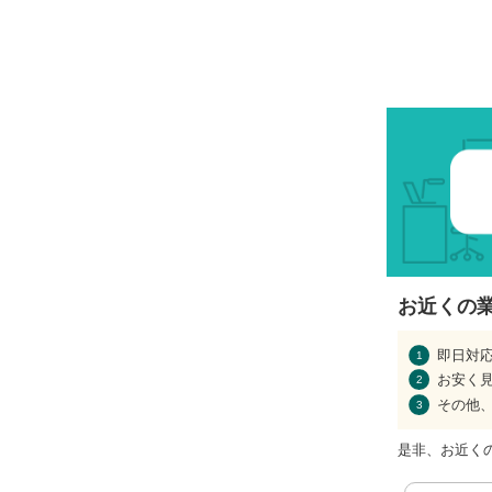
お近くの
即日対
お安く
その他
是非、お近く