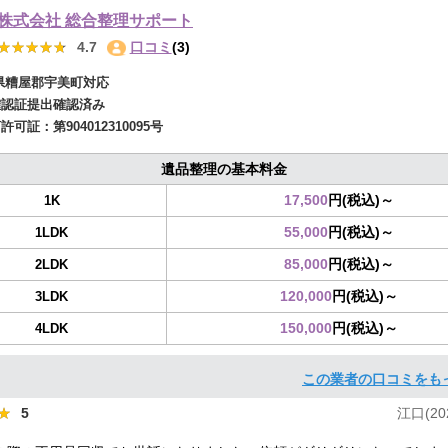
株式会社 総合整理サポート
★★★★★
★★★★★
4.7
口コミ
(3)
県糟屋郡宇美町対応
確認証提出確認済み
商許可証：
第904012310095号
遺品整理の基本料金
17,500
円(税込)～
1K
55,000
円(税込)～
1LDK
85,000
円(税込)～
2LDK
120,000
円(税込)～
3LDK
150,000
円(税込)～
4LDK
この業者の口コミをも
★
★
5
江口(202