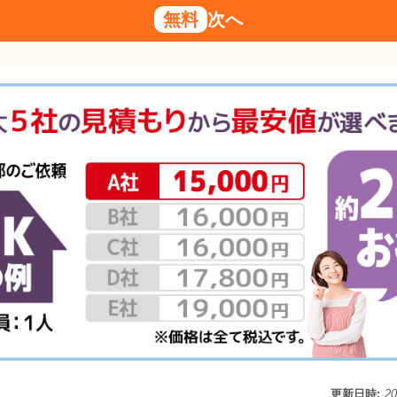
無料
次へ
更新日時:
2