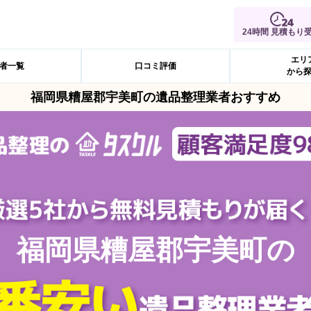
24時間 見積もり
エリ
者一覧
口コミ評価
から
福岡県糟屋郡宇美町の遺品整理業者おすすめ
福岡県糟屋郡宇美町の