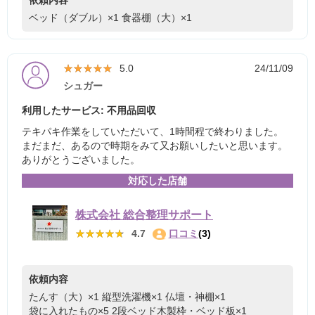
ベッド（ダブル）×1
食器棚（大）×1
★★★★★
★★★★★
5.0
24/11/09
シュガー
利用したサービス: 不用品回収
テキパキ作業をしていただいて、1時間程で終わりました。
まだまだ、あるので時期をみて又お願いしたいと思います。
ありがとうございました。
対応した店舗
株式会社 総合整理サポート
★★★★★
★★★★★
4.7
口コミ
(3)
依頼内容
たんす（大）×1
縦型洗濯機×1
仏壇・神棚×1
袋に入れたもの×5
2段ベッド木製枠・ベッド板×1