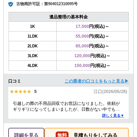
古物商許可証：
第904012310095号
遺品整理の基本料金
17,500
円(税込)～
1K
55,000
円(税込)～
1LDK
85,000
円(税込)～
2LDK
120,000
円(税込)～
3LDK
150,000
円(税込)～
4LDK
口コミ
この業者の口コミをもっと見る▶
★★★★★
★★★★★
5
江口(2026/05/28)
引越しの際の不用品回収でお世話になりました。依頼が
ギリギリになってしまいましたが、日数がない中でも迅
速に対応していただき、とても助かりました。 ありがと
詳しく見る▼
うございました。
詳細を見る
無料
見積もりをしてみる