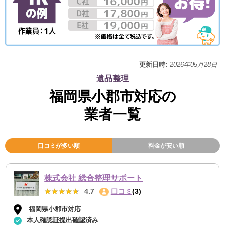
更新日時:
2026年05月28日
遺品整理
福岡県小郡市対応の
業者一覧
口コミが多い順
料金が安い順
株式会社 総合整理サポート
★★★★★
★★★★★
4.7
口コミ
(3)
福岡県小郡市対応
本人確認証提出確認済み