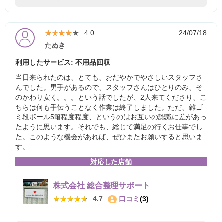
★★★★★
★★★★★
4.0
24/07/18
たぬき
利用したサービス: 不用品回収
当日来られたのは、とても、おだやかでやさしいスタッフさ
んでした。男手があるので、スタッフさんはひとりのみ、そ
のかわり安く。。。という話でしたが、2人来てくださり、こ
ちらは何も手伝うことなく作業は終了しました。ただ、雑ゴ
ミ段ボール5箱程度程度、というのはお互いの認識に差があっ
たように思います。それでも、総じて満足の行くお仕事でし
た。このような機会があれば、ぜひまたお願いすると思いま
す。
対応した店舗
株式会社 総合整理サポート
★★★★★
★★★★★
4.7
口コミ
(3)