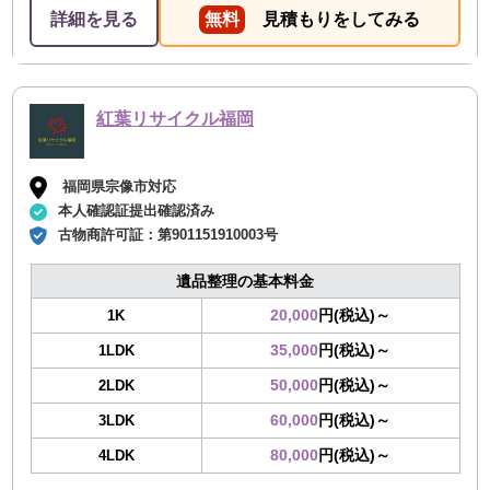
30分かかったかな？っていうぐらい早かったです！ 部屋
詳細を見る
無料
見積もりをしてみる
もスッキリしたし、助かりました。
紅葉リサイクル福岡
福岡県宗像市対応
本人確認証提出確認済み
古物商許可証：
第901151910003号
遺品整理の基本料金
20,000
円(税込)～
1K
35,000
円(税込)～
1LDK
50,000
円(税込)～
2LDK
60,000
円(税込)～
3LDK
80,000
円(税込)～
4LDK