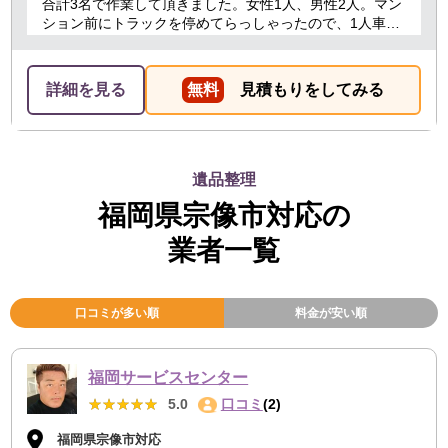
合計3名で作業して頂きました。女性1人、男性2人。マン
ション前にトラックを停めてらっしゃったので、1人車内
で待機する必要があったからか、女性の方は最初と最後
のお会計の時だけでした。男性2人もテキパキ作業してい
ただき、最初は1時間くらいかかると言われてましたが、
詳細を見る
無料
見積もりをしてみる
30分かかったかな？っていうぐらい早かったです！ 部屋
もスッキリしたし、助かりました。
遺品整理
福岡県宗像市対応の
業者一覧
口コミが多い順
料金が安い順
福岡サービスセンター
★★★★★
★★★★★
5.0
口コミ
(2)
福岡県宗像市対応