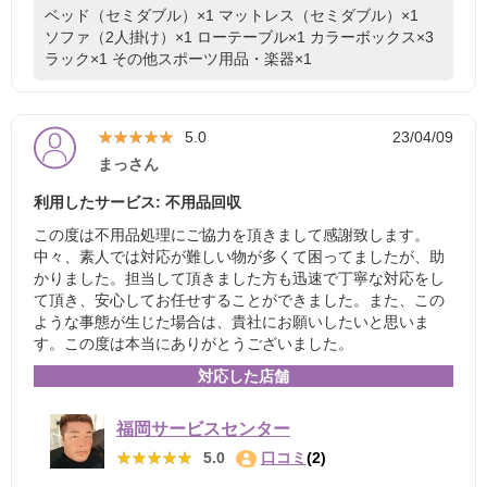
ベッド（セミダブル）×1
マットレス（セミダブル）×1
ソファ（2人掛け）×1
ローテーブル×1
カラーボックス×3
ラック×1
その他スポーツ用品・楽器×1
★★★★★
★★★★★
5.0
23/04/09
まっさん
利用したサービス: 不用品回収
この度は不用品処理にご協力を頂きまして感謝致します。
中々、素人では対応が難しい物が多くて困ってましたが、助
かりました。担当して頂きました方も迅速で丁寧な対応をし
て頂き、安心してお任せすることができました。また、この
ような事態が生じた場合は、貴社にお願いしたいと思いま
す。この度は本当にありがとうございました。
対応した店舗
福岡サービスセンター
★★★★★
★★★★★
5.0
口コミ
(2)