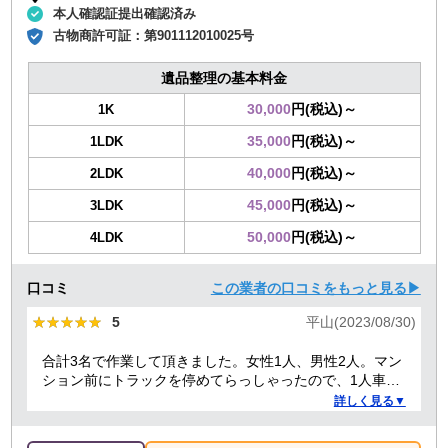
本人確認証提出確認済み
古物商許可証：
第901112010025号
遺品整理の基本料金
30,000
円(税込)～
1K
35,000
円(税込)～
1LDK
40,000
円(税込)～
2LDK
45,000
円(税込)～
3LDK
50,000
円(税込)～
4LDK
口コミ
この業者の口コミをもっと見る▶
★★★★★
★★★★★
5
平山(2023/08/30)
合計3名で作業して頂きました。女性1人、男性2人。マン
ション前にトラックを停めてらっしゃったので、1人車内
で待機する必要があったからか、女性の方は最初と最後
詳しく見る▼
のお会計の時だけでした。男性2人もテキパキ作業してい
ただき、最初は1時間くらいかかると言われてましたが、