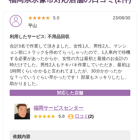
★★★★★
★★★★★
5.0
23/08/30
平山
利用したサービス: 不用品回収
合計3名で作業して頂きました。女性1人、男性2人。マンシ
ョン前にトラックを停めてらっしゃったので、1人車内で待機
する必要があったからか、女性の方は最初と最後のお会計の
時だけでした。男性2人もテキパキ作業していただき、最初は
1時間くらいかかると言われてましたが、30分かかったか
な？っていうぐらい早かったです！ 部屋もスッキリしたし、
助かりました。
対応した店舗
福岡サービスセンター
★★★★★
★★★★★
5.0
口コミ
(2)
依頼内容