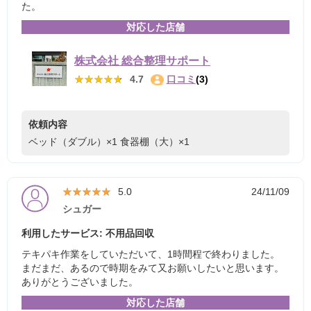
た。
対応した店舗
株式会社 総合整理サポート
★★★★★
★★★★★
4.7
口コミ
(3)
依頼内容
ベッド（ダブル）×1
食器棚（大）×1
★★★★★
★★★★★
5.0
24/11/09
シュガー
利用したサービス: 不用品回収
テキパキ作業をしていただいて、1時間程で終わりました。
まだまだ、あるので時期をみて又お願いしたいと思います。
ありがとうございました。
対応した店舗