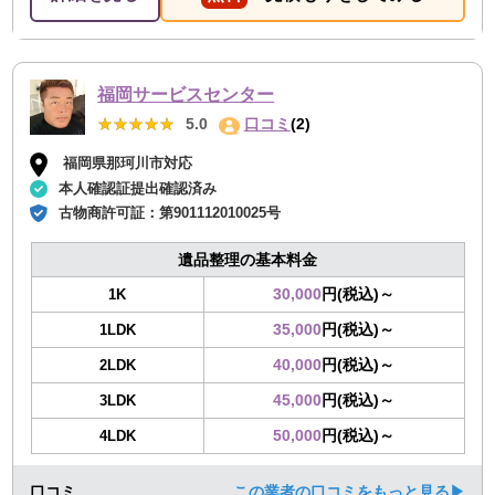
福岡サービスセンター
★★★★★
★★★★★
5.0
口コミ
(2)
福岡県那珂川市対応
本人確認証提出確認済み
古物商許可証：
第901112010025号
遺品整理の基本料金
30,000
円(税込)～
1K
35,000
円(税込)～
1LDK
40,000
円(税込)～
2LDK
45,000
円(税込)～
3LDK
50,000
円(税込)～
4LDK
口コミ
この業者の口コミをもっと見る▶