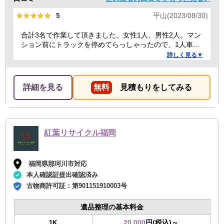
★★★★★
★★★★★
5
平山(2023/08/30)
合計3名で作業して頂きました。女性1人、男性2人。マン
ション前にトラックを停めてらっしゃったので、1人車内
で待機する必要があったからか、女性の方は最初と最後
詳しく見る▼
のお会計の時だけでした。男性2人もテキパキ作業してい
ただき、最初は1時間くらいかかると言われてましたが、
30分かかったかな？っていうぐらい早かったです！ 部屋
詳細を見る
無料
見積もりをしてみる
もスッキリしたし、助かりました。
紅葉リサイクル福岡
福岡県那珂川市対応
本人確認証提出確認済み
古物商許可証：
第901151910003号
遺品整理の基本料金
20,000
円(税込)～
1K