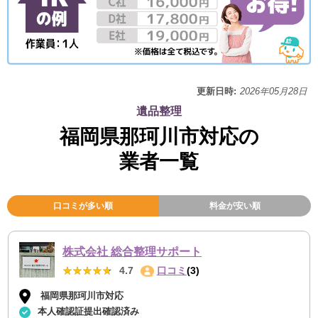
更新日時:
2026年05月28日
遺品整理
福岡県那珂川市対応の
業者一覧
口コミが多い順
料金が安い順
株式会社 総合整理サポート
★★★★★
★★★★★
4.7
口コミ
(3)
福岡県那珂川市対応
本人確認証提出確認済み