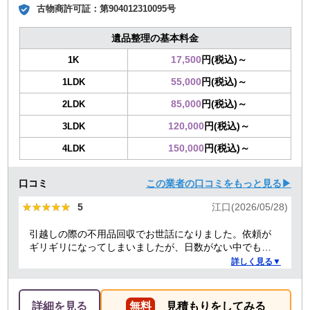
古物商許可証：
第904012310095号
遺品整理の基本料金
17,500
円(税込)～
1K
55,000
円(税込)～
1LDK
85,000
円(税込)～
2LDK
120,000
円(税込)～
3LDK
150,000
円(税込)～
4LDK
口コミ
この業者の口コミをもっと見る▶
★★★★★
★★★★★
5
江口(2026/05/28)
引越しの際の不用品回収でお世話になりました。依頼が
ギリギリになってしまいましたが、日数がない中でも迅
速に対応していただき、とても助かりました。 ありがと
詳しく見る▼
うございました。
詳細を見る
無料
見積もりをしてみる