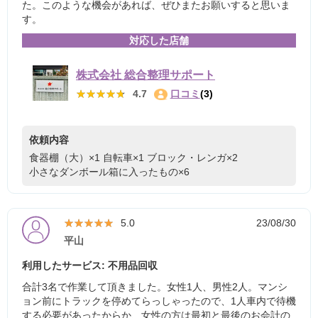
た。このような機会があれば、ぜひまたお願いすると思いま
す。
対応した店舗
株式会社 総合整理サポート
★★★★★
★★★★★
4.7
口コミ
(3)
依頼内容
食器棚（大）×1
自転車×1
ブロック・レンガ×2
小さなダンボール箱に入ったもの×6
★★★★★
★★★★★
5.0
23/08/30
平山
利用したサービス: 不用品回収
合計3名で作業して頂きました。女性1人、男性2人。マンシ
ョン前にトラックを停めてらっしゃったので、1人車内で待機
する必要があったからか、女性の方は最初と最後のお会計の