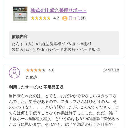
株式会社 総合整理サポート
★★★★★
★★★★★
4.7
口コミ
(3)
依頼内容
たんす（大）×1
縦型洗濯機×1
仏壇・神棚×1
袋に入れたもの×5
2段ベッド木製枠・ベッド板×1
★★★★★
★★★★★
4.0
24/07/18
たぬき
利用したサービス: 不用品回収
当日来られたのは、とても、おだやかでやさしいスタッフさ
んでした。男手があるので、スタッフさんはひとりのみ、そ
のかわり安く。。。という話でしたが、2人来てくださり、こ
ちらは何も手伝うことなく作業は終了しました。ただ、雑ゴ
ミ段ボール5箱程度程度、というのはお互いの認識に差があっ
たように思います。それでも、総じて満足の行くお仕事でし