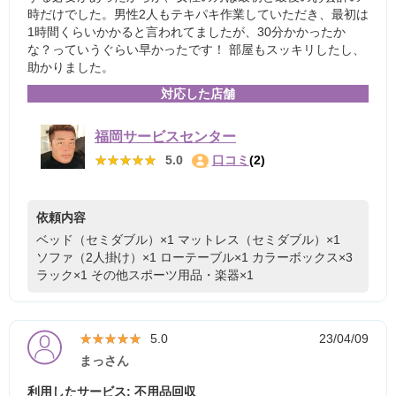
時だけでした。男性2人もテキパキ作業していただき、最初は
1時間くらいかかると言われてましたが、30分かかったか
な？っていうぐらい早かったです！ 部屋もスッキリしたし、
助かりました。
対応した店舗
福岡サービスセンター
★★★★★
★★★★★
5.0
口コミ
(2)
依頼内容
ベッド（セミダブル）×1
マットレス（セミダブル）×1
ソファ（2人掛け）×1
ローテーブル×1
カラーボックス×3
ラック×1
その他スポーツ用品・楽器×1
★★★★★
★★★★★
5.0
23/04/09
まっさん
利用したサービス: 不用品回収