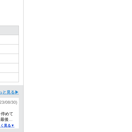
っと見る▶
3/08/30)
を停めて
と最後の
らいか
しく見る▼
 部屋も