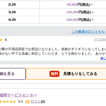
85,000
円(税込)～
2LDK
120,000
円(税込)～
3LDK
150,000
円(税込)～
4LDK
この業者の口コミをも
★
★
5
江口(202
の際の不用品回収でお世話になりました。依頼がギリギリになってしま
数がない中でも迅速に対応していただき、とても助かりました。 ありが
した。
詳
細を見る
無料
見積もりをしてみる
福岡サービスセンター
★★★★★
★★★★★
5.0
口コミ
(2)