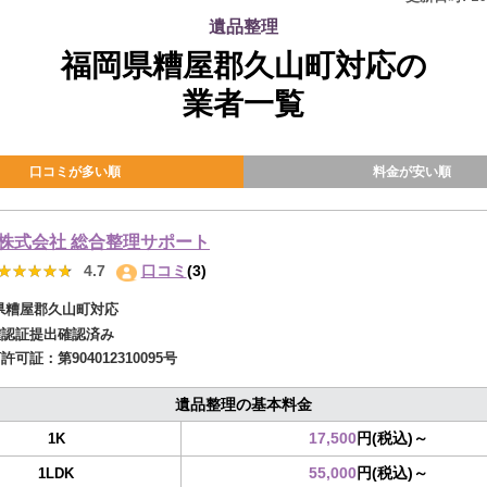
遺品整理
福岡県糟屋郡久山町対応の
業者一覧
口コミが多い順
料金が安い順
株式会社 総合整理サポート
★★★★★
★★★★★
4.7
口コミ
(3)
県糟屋郡久山町対応
確認証提出確認済み
商許可証：
第904012310095号
遺品整理の基本料金
17,500
円(税込)～
1K
55,000
円(税込)～
1LDK