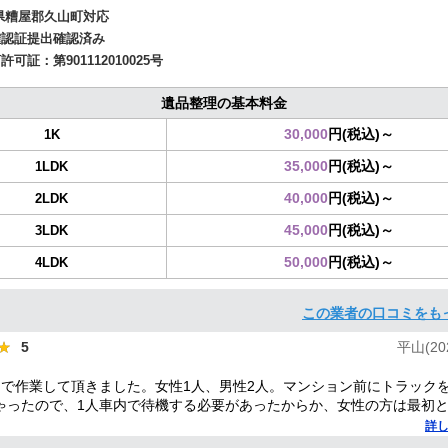
県糟屋郡久山町対応
確認証提出確認済み
商許可証：
第901112010025号
遺品整理の基本料金
30,000
円(税込)～
1K
35,000
円(税込)～
1LDK
40,000
円(税込)～
2LDK
45,000
円(税込)～
3LDK
50,000
円(税込)～
4LDK
この業者の口コミをも
★
★
5
平山(202
名で作業して頂きました。女性1人、男性2人。マンション前にトラック
ゃったので、1人車内で待機する必要があったからか、女性の方は最初
の時だけでした。男性2人もテキパキ作業していただき、最初は1時間く
詳
言われてましたが、30分かかったかな？っていうぐらい早かったです！