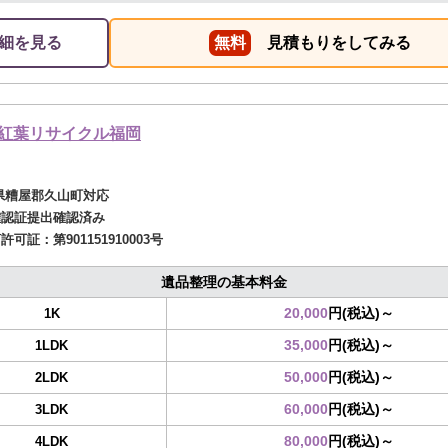
リしたし、助かりました。
細を見る
無料
見積もりをしてみる
紅葉リサイクル福岡
県糟屋郡久山町対応
確認証提出確認済み
商許可証：
第901151910003号
遺品整理の基本料金
20,000
円(税込)～
1K
35,000
円(税込)～
1LDK
50,000
円(税込)～
2LDK
60,000
円(税込)～
3LDK
80,000
円(税込)～
4LDK