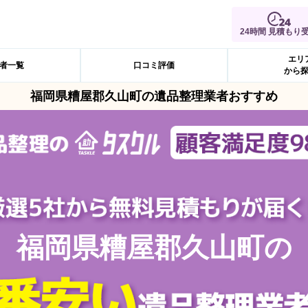
24時間 見積もり
エリ
者一覧
口コミ評価
から
福岡県糟屋郡久山町の遺品整理業者おすすめ
福岡県糟屋郡久山町の