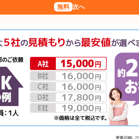
無料
次へ
更新日時:
2