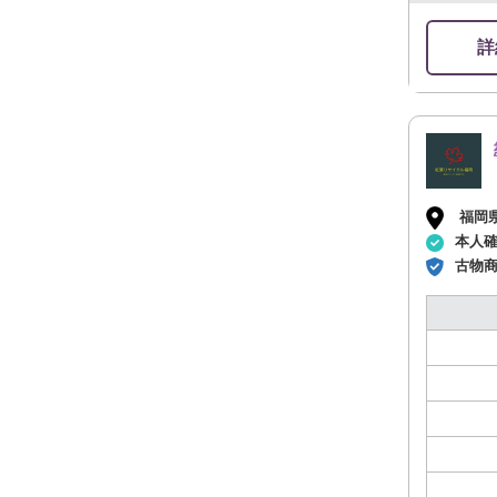
スッキ
詳
福岡
本人
古物