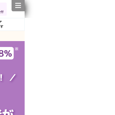
受付
ア
探す