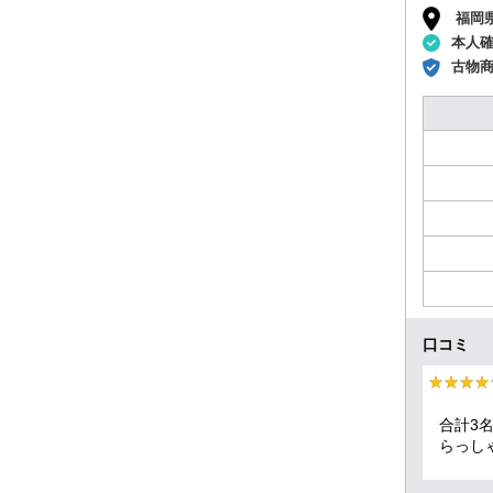
福岡
本人
古物
口コミ
★★★★
★★★★
合計3
らっし
お会計
かると