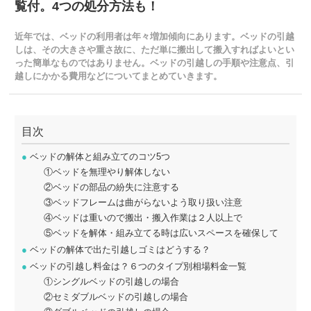
覧付。4つの処分方法も！
近年では、ベッドの利用者は年々増加傾向にあります。ベッドの引越
しは、その大きさや重さ故に、ただ単に搬出して搬入すればよいとい
った簡単なものではありません。ベッドの引越しの手順や注意点、引
越しにかかる費用などについてまとめていきます。
目次
●
ベッドの解体と組み立てのコツ5つ
①ベッドを無理やり解体しない
②ベッドの部品の紛失に注意する
③ベッドフレームは曲がらないよう取り扱い注意
④ベッドは重いので搬出・搬入作業は２人以上で
⑤ベッドを解体・組み立てる時は広いスペースを確保して
●
ベッドの解体で出た引越しゴミはどうする？
●
ベッドの引越し料金は？６つのタイプ別相場料金一覧
①シングルベッドの引越しの場合
②セミダブルベッドの引越しの場合