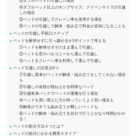
③ダブルベッドの引越しの場合
④ダブルベッド以上のキングサイズ、クイーンサイズの引越
しの場合
⑤ベッドの引越しでクレーン車を使用する場合
⑥ベッドの引越しで解体・組み立て料金が追加になることも
●
ベッドの引越し手順11ステップ
●
ベッドを解体せずに引っ越せるか3ポイントで考える
①ベッドを解体せずそのまま運んで引越し
②ベッドを窓やバルコニーから運んで引越し
③ベッドをクレーン車を利用して運んで引越し
●
ベッド引越しの注意点6つ
①引越し業者がベッドの解体・組み立てをしてくれない場合
も
②引越しの金額が跳ね上がる特殊なベッド
③引越単身パックでベッドの運搬を行う場合
④ベッドを買い替えた方が持っていくより安い場合も
⑤解体ができても組み立てが難しいベッドも
⑥ベッドの解体・組み立てを自分で行うとかなり時間がかか
る！
●
ベッドの処分方法４つとは？
●
ベッドの処分にかかる費用４タイプ