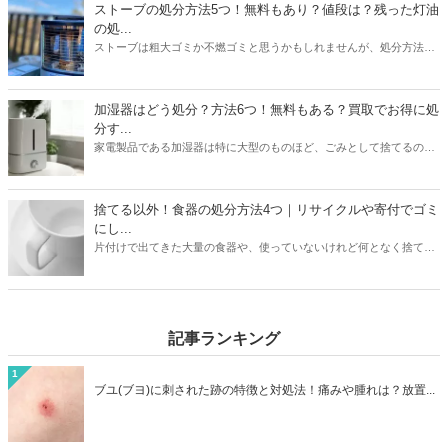
を選ぶことで、不用品を便利でお得に処分をすることができますよ。
ストーブの処分方法5つ！無料もあり？値段は？残った灯油
の処...
ストーブは粗大ゴミか不燃ゴミと思うかもしれませんが、処分方法は
1つではありません。本記事では無料も有料も含めたストーブの処分
方法5つを紹介。有料の場合は処分にかかる値段についても触れてい
ます。また灯油の残りの処分方法も解説。ストーブと同時に処分して
加湿器はどう処分？方法6つ！無料もある？買取でお得に処
おくと忘れずにすみますよ。本記事を読んであなたの家のストーブの
分す...
メーカーや状態に合わせた最もお得な処分方法を見つけましょう。
家電製品である加湿器は特に大型のものほど、ごみとして捨てるのは
損した気持ちになりますよね。本記事では加湿器の処分方法6つを紹
介。ニトリや象印など大衆メーカーの加湿器はどう処分するのがいい
のか？ヤマダ電機などの家電量販店で引き取りはあるのか？なども解
捨てる以外！食器の処分方法4つ｜リサイクルや寄付でゴミ
説しています。お持ちの加湿器のメーカーや状態に合わせて、最もお
にし...
得に加湿器を処分する方法を見つけましょう。
片付けで出てきた大量の食器や、使っていないけれど何となく捨てに
くい食器。処分方法に困っている方は必見です。本記事ではゴミとし
て捨てる以外の食器の処分方法4つをご紹介。リサイクルショップで
売るほかに、食器は寄付として処分できる可能性も高いアイテムで
す。処分方法に困っている食器も、本記事を読めばうしろめたい気分
記事ランキング
にならず処分することができますよ。
1
ブユ(ブヨ)に刺された跡の特徴と対処法！痛みや腫れは？放置...