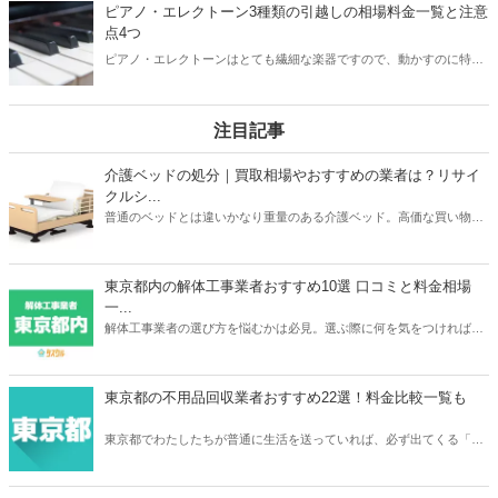
越し料金の算出方法についても解説しています。
ピアノ・エレクトーン3種類の引越しの相場料金一覧と注意
点4つ
ピアノ・エレクトーンはとても繊細な楽器ですので、動かすのに特別
な技能が必要です。気になるのが、ピアノ・エレクトーンの引越し料
金。引越しにかかる費用の相場や注意点、上手な業者選びの方法を知
り、満足のできるピアノ・エレクトーン・エレクトーンの引越しを実
注目記事
現しましょう！
介護ベッドの処分｜買取相場やおすすめの業者は？リサイ
クルシ...
普通のベッドとは違いかなり重量のある介護ベッド。高価な買い物だ
っただけに処分するときは買取がベストですよね。本記事ではパラマ
ウントベッドやフランスベッドなどメーカーごとの介護ベッドの買取
相場や、おすすめの買取業者3つを紹介。リサイクルショップでの査
東京都内の解体工事業者おすすめ10選 口コミと料金相場
定額が簡単にわかるサービスあるので、ご自宅の介護ベッドがどのく
一...
らいで売れるのか？確認してみてください。
解体工事業者の選び方を悩むかは必見。選ぶ際に何を気をつければ良
いか、どのように選べばいいのか、そして実際におすすめな東京の解
体工事業者を10社紹介します。人生で何度も依頼するわけでは無いの
で、しっかりと慎重に選べるよう準備しましょう。
東京都の不用品回収業者おすすめ22選！料金比較一覧も
東京都でわたしたちが普通に生活を送っていれば、必ず出てくる「不
用品」。不用品の処分に困ったら、不用品回収業者に依頼をしてみて
はいかがでしょうか。あなたのニーズにぴったり合う不用品回収業者