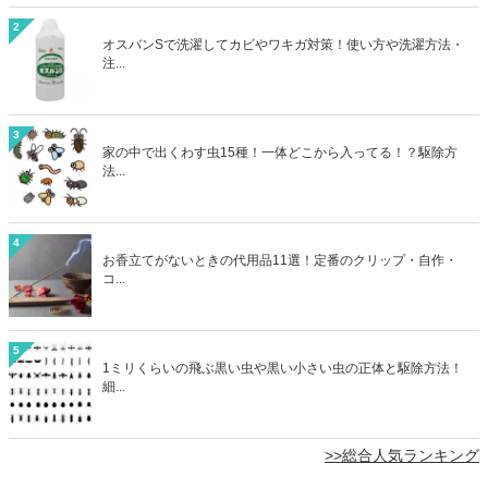
2
オスバンSで洗濯してカビやワキガ対策！使い方や洗濯方法・
注...
3
家の中で出くわす虫15種！一体どこから入ってる！？駆除方
法...
4
お香立てがないときの代用品11選！定番のクリップ・自作・
コ...
5
1ミリくらいの飛ぶ黒い虫や黒い小さい虫の正体と駆除方法！
細...
>>総合人気ランキング