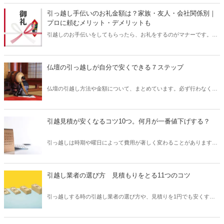
引っ越し手伝いのお礼金額は？家族・友人・会社関係別｜
プロに頼むメリット・デメリットも
引越しのお手伝いをしてもらったら、お礼をするのがマナーです。記
事では、家族・友人・会社関係別にお礼金額の相場を解説。お礼を渡
すタイミングやお礼以外の注意点も見ていきます。
仏壇の引っ越しが自分で安くできる７ステップ
仏壇の引越し方法や金額について、まとめています。必ず行わなくて
はいけない「魂抜き」「魂入れ」の費用、仏壇全体を処分する「お焚
上げ」についても説明しているほか、移動を自分であるいは引越し業
者、仏具業者に頼む方法なども解説しています。
引越見積が安くなるコツ10つ。何月が一番値下げする？
引っ越しは時期や曜日によって費用が著しく変わることがあります。
しかし繁忙期の引っ越しでも、需要が少ない日を選べば料金を抑える
ことができます。新生活のスタートとなる引っ越しでは、その後の生
活も気持ちよく過ごせるように引っ越し業者にもこだわりましょう。
引越し業者の選び方 見積もりをとる11つのコツ
引っ越しする時の引越し業者の選び方や、見積りを1円でも安くする
コツを調査しました。入力するだけですぐに料金がシミュレーション
できるサイトや、値下げ交渉の時に知っておくべきキーワード、引っ