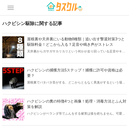
ハクビシン駆除に関する記事
屋根裏や天井裏にいる動物8種類｜追い出す撃退対策3つと
駆除料金！どこから入る？足音や鳴き声がストレス
天井裏からガサガサカリカリという何かが走り回っている足音やキー
キーという鳴き声…「屋根裏に何かいる！？」と思ったときは8種類
の動物どれかが侵入している可能性が高いです。本記事では屋根裏か
ら動物を自分で追い出す撃退方法3つと業者にたのんだ場合の駆除料
ハクビシンの捕獲方法5ステップ！捕獲に許可や資格は必
金、侵入経路を解説。家屋がダメになり膨大なリフォーム費用がかか
要？
るなど、思いもよらない被害を受ける前に追い出しましょう。
屋根裏でバタバタ音がする、どこからともなく異臭がするという場合
はハクビシンが侵入しているかもしれません。この記事ではハクビシ
ンの生態や特徴、駆除を考える際に知っておきたいことをまとめてみ
ました。
ハクビシンの糞の特徴4つと画像！処理・消毒方法とふん対
策を解説
ハクビシンがベランダ等でふんをする被害は後を絶ちません。可愛い
顔しているハクビシンですが、人間の生活区域内でふんをするため
「害獣」と呼ばれているほどです。ハクビシンのふん対策をして、家