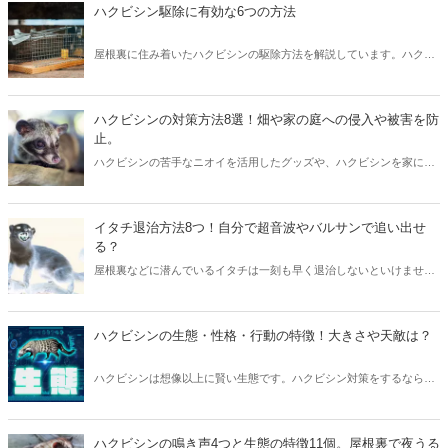
を守りましょう。
ハクビシン駆除に有効な6つの方法
屋根裏に住み着いたハクビシンの駆除方法を解説しています。ハクビ
シンの嫌いなニオイや煙、光や超音波、そして天敵のオシッコでの撃
退法などさまざまな駆除方法についてまとめました。また、業者に駆
除を頼んだ場合の相場についても細かく説明しています。
ハクビシンの対策方法8選！畑や家の庭への侵入や被害を防
止。
ハクビシンの苦手なニオイを活用したグッズや、ハクビシンを家に入
らせない方法について説明しているほか、業者にハクビシンの駆除を
頼んだ時の相場や、ハクビシンとアライグマ、タヌキ、アナグマの違
いについても調べています。
イタチ退治方法8つ！自分で超音波やバルサンで追い出せ
る？
屋根裏などに潜んでいるイタチは一刻も早く退治しないといけませ
ん。イタチを放っておくと人間やペットにも悪影響を及ぼします。イ
タチ退治は素人でもできるため、「7つの方法」を実践してイタチ退
治をしましょう！
ハクビシンの生態・性格・行動の特徴！大きさや天敵は？
ハクビシンは想像以上に賢い生態です。ハクビシン対策をするなら、
敵であるハクビシンの生態を知りましょう。ハクビシンの生態を知ら
ないと、対策方法も見えてきません。早速ハクビシンの生態・対策を
ご紹介します。
ハクビシンの鳴き声4つと生態の特徴11個。屋根裏で夜うる