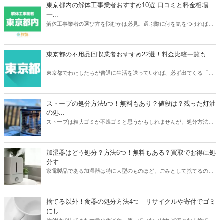
相場や、おすすめの買取業者3つを紹介。リサイクルショップでの査
東京都内の解体工事業者おすすめ10選 口コミと料金相場
定額が簡単にわかるサービスあるので、ご自宅の介護ベッドがどのく
一...
らいで売れるのか？確認してみてください。
解体工事業者の選び方を悩むかは必見。選ぶ際に何を気をつければ良
いか、どのように選べばいいのか、そして実際におすすめな東京の解
体工事業者を10社紹介します。人生で何度も依頼するわけでは無いの
で、しっかりと慎重に選べるよう準備しましょう。
東京都の不用品回収業者おすすめ22選！料金比較一覧も
東京都でわたしたちが普通に生活を送っていれば、必ず出てくる「不
用品」。不用品の処分に困ったら、不用品回収業者に依頼をしてみて
はいかがでしょうか。あなたのニーズにぴったり合う不用品回収業者
を選ぶことで、不用品を便利でお得に処分をすることができますよ。
ストーブの処分方法5つ！無料もあり？値段は？残った灯油
の処...
ストーブは粗大ゴミか不燃ゴミと思うかもしれませんが、処分方法は
1つではありません。本記事では無料も有料も含めたストーブの処分
方法5つを紹介。有料の場合は処分にかかる値段についても触れてい
ます。また灯油の残りの処分方法も解説。ストーブと同時に処分して
加湿器はどう処分？方法6つ！無料もある？買取でお得に処
おくと忘れずにすみますよ。本記事を読んであなたの家のストーブの
分す...
メーカーや状態に合わせた最もお得な処分方法を見つけましょう。
家電製品である加湿器は特に大型のものほど、ごみとして捨てるのは
損した気持ちになりますよね。本記事では加湿器の処分方法6つを紹
介。ニトリや象印など大衆メーカーの加湿器はどう処分するのがいい
のか？ヤマダ電機などの家電量販店で引き取りはあるのか？なども解
捨てる以外！食器の処分方法4つ｜リサイクルや寄付でゴミ
説しています。お持ちの加湿器のメーカーや状態に合わせて、最もお
にし...
得に加湿器を処分する方法を見つけましょう。