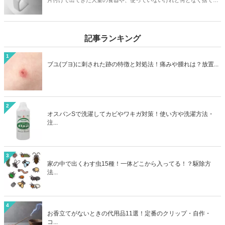
片付けで出てきた大量の食器や、使っていないけれど何となく捨てに
くい食器。処分方法に困っている方は必見です。本記事ではゴミとし
て捨てる以外の食器の処分方法4つをご紹介。リサイクルショップで
売るほかに、食器は寄付として処分できる可能性も高いアイテムで
記事ランキング
す。処分方法に困っている食器も、本記事を読めばうしろめたい気分
にならず処分することができますよ。
1
ブユ(ブヨ)に刺された跡の特徴と対処法！痛みや腫れは？放置...
2
オスバンSで洗濯してカビやワキガ対策！使い方や洗濯方法・
注...
3
家の中で出くわす虫15種！一体どこから入ってる！？駆除方
法...
4
お香立てがないときの代用品11選！定番のクリップ・自作・
コ...