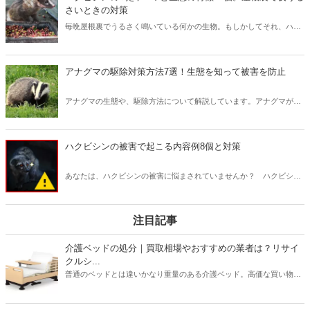
さいときの対策
毎晩屋根裏でうるさく鳴いている何かの生物。もしかしてそれ、ハク
ビシンかもしれません。近年山林地域だけではなく住宅地でも散見さ
れるようなったハクビシン。さまざまな被害が報告されています。こ
こでは、そんなハクビシンの特徴や駆除法などさまざまな角度から徹
アナグマの駆除対策方法7選！生態を知って被害を防止
底紹介！ぜひ参考にしてください。
アナグマの生態や、駆除方法について解説しています。アナグマが好
きな食べ物や、駆除するためのグッズを紹介しているほか、ハクビシ
ンやアライグマ、タヌキとの見分け方の違いや、専門家に駆除を頼ん
だ場合の相場についても説明しています。
ハクビシンの被害で起こる内容例8個と対策
あなたは、ハクビシンの被害に悩まされていませんか？ ハクビシン
はほぼ日本に生息しており、都会にも進出しているため被害は増える
一方です。ハクビシンの被害内容や被害を防止する対策をチェックし
てみましょう。
注目記事
介護ベッドの処分｜買取相場やおすすめの業者は？リサイ
クルシ...
普通のベッドとは違いかなり重量のある介護ベッド。高価な買い物だ
っただけに処分するときは買取がベストですよね。本記事ではパラマ
ウントベッドやフランスベッドなどメーカーごとの介護ベッドの買取