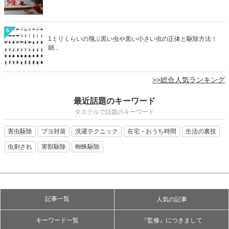
5
1ミリくらいの飛ぶ黒い虫や黒い小さい虫の正体と駆除方法！
細...
>>総合人気ランキング
最近話題のキーワード
タスクルで話題のキーワード
害虫駆除
ブヨ対策
洗濯テクニック
在宅・おうち時間
生活の裏技
虫刺され
害獣駆除
蜘蛛駆除
記事一覧
人気の記事
キーワード一覧
『監修』につきまして