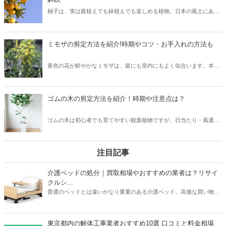
柚子は、実は庭植えでも鉢植えでも楽しめる植物。日本の風土にあっ
ているので、初心者でも育てやすいです。本記事では、剪定方法や注
意点、お世話のポイントを解説しています。
ミモザの剪定方法を紹介!時期やコツ・お手入れの方法も
黄色の花が鮮やかなミモザは、庭にも室内にもよく似合います。本記
事では、剪定の方法や注意点、お世話の解説しています。剪定で出た
枝のアレンジ方法も紹介しているので、ぜひご覧ください。
ゴムの木の剪定方法を紹介！時期や注意点は？
ゴムの木は初心者でも育てやすい観葉植物ですが、日当たり・風通し
を良くするために剪定をする必要があります。本記事では、剪定の方
法や世話の仕方を解説していきます。
注目記事
介護ベッドの処分｜買取相場やおすすめの業者は？リサイ
クルシ...
普通のベッドとは違いかなり重量のある介護ベッド。高価な買い物だ
っただけに処分するときは買取がベストですよね。本記事ではパラマ
ウントベッドやフランスベッドなどメーカーごとの介護ベッドの買取
相場や、おすすめの買取業者3つを紹介。リサイクルショップでの査
東京都内の解体工事業者おすすめ10選 口コミと料金相場