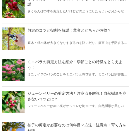
説
さくらんぼの木を剪定したいけどどのようにしたらよいか分からない
という人も多くいるのではないでしょうか。この記事ではさくらんぼ
の木の剪定時期や剪定方法などを詳しく解説しています。さくらんぼ
の苗木を植える方法も紹介しているのでぜひ参考にしてください。
剪定のコツと役割を解説！業者とどちらがお得？
庭木・植木鉢が大きくなりすぎるのを防いだり、病害虫を予防するた
めには剪定がおすすめ。本記事では、剪定の基本知識を解説していき
ます。初心者向けの道具も紹介しているので、ぜひご覧ください。
ミニバラの剪定方法を紹介！季節ごとの特徴をとらえよ
う！
ミニサイズのバラのことをミニバラと呼びます。ミニバラは病害虫が
つきやすいので、剪定で風通しを良くすることが大切。本記事では、
剪定の方法や注意点、育て方のコツを解説しています。
ジューンベリーの剪定方法と注意点を解説！自然樹形を崩
さないコツとは？
ジューンベリーは赤い実がオシャレな樹木です。自然樹形が美しいこ
とが特徴ですが、大きくなりすぎるのを防ぐためには剪定が必要。本
記事では、剪定の方法や注意点、お世話の方法を解説しています。
柚子の剪定が必要なのは何年目？方法・注意点・育て方を
解説