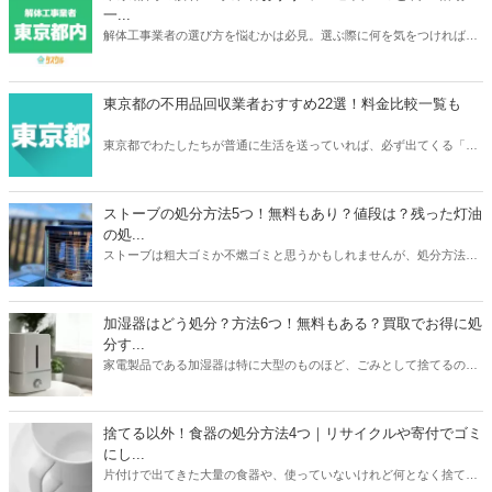
定額が簡単にわかるサービスあるので、ご自宅の介護ベッドがどのく
一...
らいで売れるのか？確認してみてください。
解体工事業者の選び方を悩むかは必見。選ぶ際に何を気をつければ良
いか、どのように選べばいいのか、そして実際におすすめな東京の解
体工事業者を10社紹介します。人生で何度も依頼するわけでは無いの
で、しっかりと慎重に選べるよう準備しましょう。
東京都の不用品回収業者おすすめ22選！料金比較一覧も
東京都でわたしたちが普通に生活を送っていれば、必ず出てくる「不
用品」。不用品の処分に困ったら、不用品回収業者に依頼をしてみて
はいかがでしょうか。あなたのニーズにぴったり合う不用品回収業者
を選ぶことで、不用品を便利でお得に処分をすることができますよ。
ストーブの処分方法5つ！無料もあり？値段は？残った灯油
の処...
ストーブは粗大ゴミか不燃ゴミと思うかもしれませんが、処分方法は
1つではありません。本記事では無料も有料も含めたストーブの処分
方法5つを紹介。有料の場合は処分にかかる値段についても触れてい
ます。また灯油の残りの処分方法も解説。ストーブと同時に処分して
加湿器はどう処分？方法6つ！無料もある？買取でお得に処
おくと忘れずにすみますよ。本記事を読んであなたの家のストーブの
分す...
メーカーや状態に合わせた最もお得な処分方法を見つけましょう。
家電製品である加湿器は特に大型のものほど、ごみとして捨てるのは
損した気持ちになりますよね。本記事では加湿器の処分方法6つを紹
介。ニトリや象印など大衆メーカーの加湿器はどう処分するのがいい
のか？ヤマダ電機などの家電量販店で引き取りはあるのか？なども解
捨てる以外！食器の処分方法4つ｜リサイクルや寄付でゴミ
説しています。お持ちの加湿器のメーカーや状態に合わせて、最もお
にし...
得に加湿器を処分する方法を見つけましょう。
片付けで出てきた大量の食器や、使っていないけれど何となく捨てに