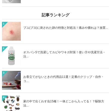
くい食器。処分方法に困っている方は必見です。本記事ではゴミとし
て捨てる以外の食器の処分方法4つをご紹介。リサイクルショップで
売るほかに、食器は寄付として処分できる可能性も高いアイテムで
記事ランキング
す。処分方法に困っている食器も、本記事を読めばうしろめたい気分
にならず処分することができますよ。
1
ブユ(ブヨ)に刺された跡の特徴と対処法！痛みや腫れは？放置...
2
オスバンSで洗濯してカビやワキガ対策！使い方や洗濯方法・
注...
3
お香立てがないときの代用品11選！定番のクリップ・自作・
コ...
4
家の中で出くわす虫15種！一体どこから入ってる！？駆除方
法...