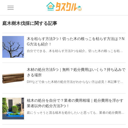
庭木樹木伐採に関する記事
木を枯らす方法3つ！切った木の根っこを枯らす方法は？N
G方法も紹介！
自分でできる、木を枯らす方法3つを紹介。切った木の根っこを枯ら
す方法も紹介しているので、これから木を伐採しようとしている方に
も役立ててください。「大きくなりすぎた」「引越しする」など、木
を枯らして処分したいお悩みを解決します。
木材の処分方法5つ｜無料？処分費用はいくら？持ち込みで
きる場所
DIYなどで余った木材の処分方法がわからない方は必見！本記事では
木材の処分方法5つと処分にかかる費用を解説。切ることで普通ゴミ
で処分も可能ですが、木材の種類によってはリサイクルショップで無
料どころか意外な金額で売れる可能性もあります。ベランダや庭を占
植木の処分を自分で？業者の費用相場｜処分費用を浮かす
領している木材をお得に処分する方法を見つけましょう。
業者以外の処分方法3つ！
庭にうっそうと茂る植木を処分したいと思っても、業者の処分費用を
考えると依頼を迷います。とはいえ植木の処分は想像以上に時間も体
力も使うので、やはり業者にたのむのがおすすめ。そこで本記事では