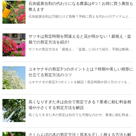
植木の処分費用の相場や、自分で処分する以外の費用を浮かす処分方
石灰硫黄合剤の代わりになる農薬は4つ！お得に買う裏技も
法もご紹介。処分したい植木の量や状況に合った、最もリーズナブル
教えます
に処分できる方法が見つかります。
石灰硫黄合剤は万能だけど危険？手軽に買える代わりのアイテムと、
安く買う裏技を解説します！
サツキは剪定時期を間違えると花が咲かない！庭植え・盆
栽での剪定方法を紹介!
サツキの剪定方法を「庭植え」「盆栽」に分けて紹介。手順は動画を
交えてお伝えします。また、日々のお手入れや病害虫についても解説
するので見てくださいね。
ユキヤナギの剪定3つのポイントとは？時期や美しい樹形に
仕立てる剪定方法のコツ
ユキヤナギの剪定3つポイントを解説！剪定時期や切り方のコツをチ
ェックして、花いっぱいの枝垂れた美しいユキヤナギを楽しみましょ
う。
高くなりすぎた木は自分で剪定できる？業者に頼む料金相
場や小さくする剪定方法を解説
高くなりすぎた木の剪定は自分でも可能なのかや、業者に頼む料金相
場、木を小さくする剪定方法について解説します。高くなりすぎた木
の剪定に悩む方必見です。
さくらんぼの木の剪定方法！苗木を正しく植える方法も解