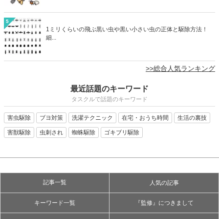
5
1ミリくらいの飛ぶ黒い虫や黒い小さい虫の正体と駆除方法！
細...
>>総合人気ランキング
最近話題のキーワード
タスクルで話題のキーワード
害虫駆除
ブヨ対策
洗濯テクニック
在宅・おうち時間
生活の裏技
害獣駆除
虫刺され
蜘蛛駆除
ゴキブリ駆除
記事一覧
人気の記事
キーワード一覧
『監修』につきまして