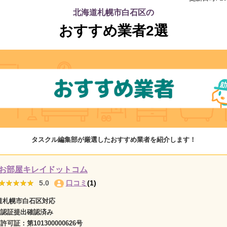
北海道札幌市白石区の
おすすめ業者2選
タスクル編集部が厳選したおすすめ業者を紹介します！
お部屋キレイドットコム
★★★★★
★★★★★
5.0
口コミ
(1)
道札幌市白石区対応
確認証提出確認済み
商許可証：
第101300000626号