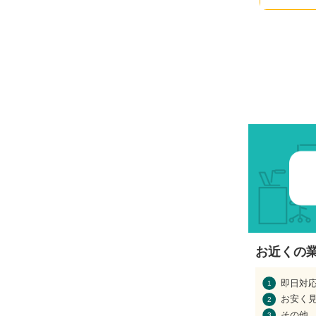
お近くの
即日対
お安く
その他