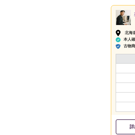
北海
本人
古物
詳