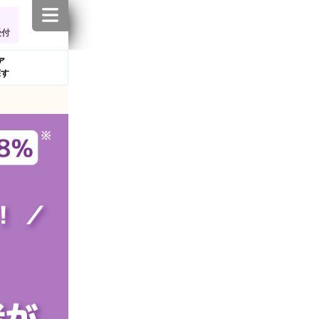
受付
ア
探す