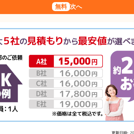
無料
次へ
更新日時:
2