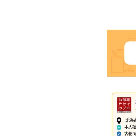
北海
本人
古物