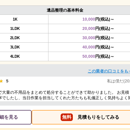
遺品整理の基本料金
10,000
円(税込)～
1K
20,000
円(税込)～
1LDK
30,000
円(税込)～
2LDK
40,000
円(税込)～
3LDK
50,000
円(税込)～
4LDK
この業者の口コミをも
★
★
5
私は僕だ(2025
で大量の不用品をまとめて処分することができて助かりました。 お見積
寧でしたし、当日作業を担当してくれた方たちも礼儀正しく気持ちよく
した。 ありがとうございました。
細を見る
無料
見積もりをしてみる