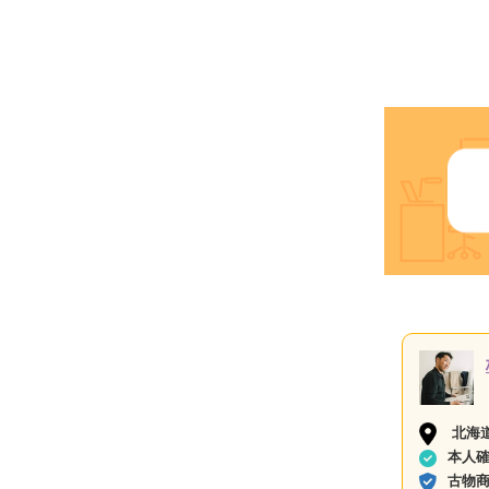
北海
本人
古物