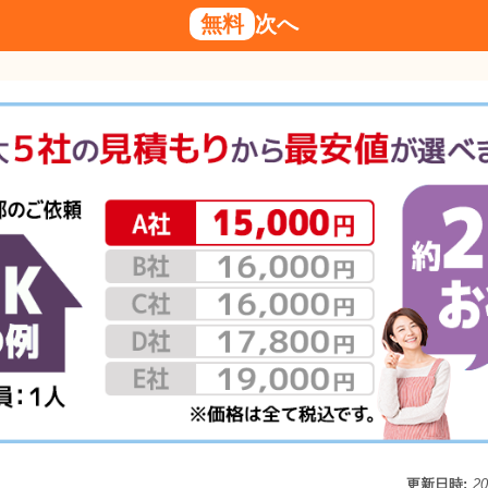
無料
次へ
更新日時:
2