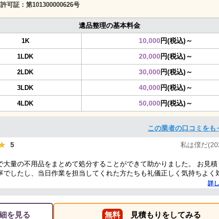
商許可証：
第101300000626号
遺品整理の基本料金
10,000
円(税込)～
1K
20,000
円(税込)～
1LDK
30,000
円(税込)～
2LDK
40,000
円(税込)～
3LDK
50,000
円(税込)～
4LDK
この業者の口コミをも
★
★
5
私は僕だ(2025
で大量の不用品をまとめて処分することができて助かりました。 お見積
寧でしたし、当日作業を担当してくれた方たちも礼儀正しく気持ちよく
した。 ありがとうございました。
詳
細を見る
無料
見積もりをしてみる