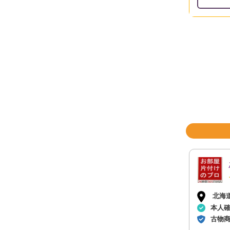
北海
本人
古物