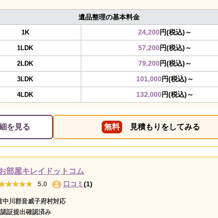
遺品整理の基本料金
24,200
円(税込)～
1K
57,200
円(税込)～
1LDK
79,200
円(税込)～
2LDK
101,000
円(税込)～
3LDK
132,000
円(税込)～
4LDK
細を見る
無料
見積もりをしてみる
お部屋キレイドットコム
★★★★★
★★★★★
5.0
口コミ
(1)
道中川郡音威子府村対応
確認証提出確認済み