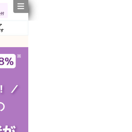
受付
ア
探す
の