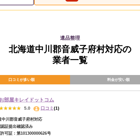
遺品整理
北海道中川郡音威子府村対応の
業者一覧
口コミが多い順
料金が安い順
お部屋キレイドットコム
★★★★★
★★★★★
5.0
口コミ
(1)
道中川郡音威子府村対応
確認証提出確認済み
商許可証：
第101300000626号